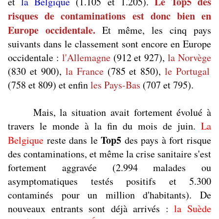
Le Top5 des
et
la Belgique
(1.105 et 1.205).
risques de contaminations est donc bien en
Europe occidentale.
Et même, les cinq pays
suivants dans le classement sont encore en Europe
occidentale :
l'Allemagne
(912 et 927),
la Norvège
(830 et 900),
la France
(785 et 850),
le Portugal
(758 et 809) et enfin
les Pays-Bas
(707 et 795).
Mais, la situation avait fortement évolué à
travers le monde à la fin du mois de juin.
La
Top5
Belgique
reste dans le
des pays à fort risque
des contaminations, et même la crise sanitaire s'est
fortement aggravée (2.994 malades ou
asymptomatiques testés positifs et 5.300
contaminés pour un million d'habitants). De
nouveaux entrants sont déjà arrivés :
la Suède