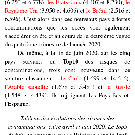
(6.250 et 6.778),
les États-Unis
(4.407 et 8.230),
le
Royaume-Uni
(3.950 et 4.606) et
le Brésil
(2.516 et
6.596). C'est alors dans ces nouveaux pays à fortes
contaminations que les décès vont également
s'accélérer en été et au cours de la deuxième vague
du quatrième trimestre de l'année 2020.
De même, à la fin de juin 2020, sur les cinq
Top10
pays suivants du
des risques de
contaminations, trois sont nouveaux dans ce
sombre classement :
le Chili
(1.699 et 14.616),
l'Arabie saoudite
(1.678 et 5.481) et
la Russie
(1.548 et 4.439). Ils rejoignent les Pays-Bas et
l'Espagne.
Tableau des évolutions des risques des
contaminations, entre avril et juin 2020. Le Top5
de juin ne conserve que la Belgique dans le Top5