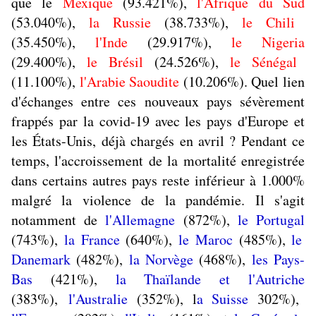
que le
Mexique
(93.421%),
l'Afrique du Sud
(53.040%),
la Russie
(38.733%),
le Chili
(35.450%),
l'Inde
(29.917%),
le Nigeria
(29.400%),
le Brésil
(24.526%),
le Sénégal
(11.100%),
l'Arabie Saoudite
(10.206%). Quel lien
d'échanges entre ces nouveaux pays sévèrement
frappés par la covid-19 avec les pays d'Europe et
les États-Unis, déjà chargés en avril ? Pendant ce
temps, l'accroissement de la mortalité enregistrée
dans certains autres pays reste inférieur à 1.000%
malgré la violence de la pandémie. Il s'agit
notamment de
l'Allemagne
(872%),
le Portugal
(743%),
la France
(640%),
le Maroc
(485%),
le
Danemark
(482%),
la Norvège
(468%),
les Pays-
Bas
(421%),
la Thaïlande et l'Autriche
(383%),
l'Australie
(352%), l
a Suisse
302%),