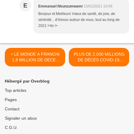
E
Emmanuel Nkunzumwami
15/01/2021 10:09
Bonjour et Meilleurs Vœux de santé, de joie, de
sérénité... d'Amour autour de vous, tout au long de
2021 !<br />
< LE MONDE A FRANCHI
PLUS DE 2,030 MILLIONS
1,8 MILLION DE DECES
DE DÉCÈS COVID-19,
DU OU AVEC LA COVID-19
SOIT 0,03% DE LA
ET 83,3 MILLIONS DE
POPULATION MONDIALE :
CONTAMINES DANS LE
FAUT-IL VACCINER TOUS
Hébergé par Overblog
MONDE AU 31 DECEMBRE
ET PARTOUT ? LE DEBAT
2020
>
Top articles
Pages
Contact
Signaler un abus
C.G.U.