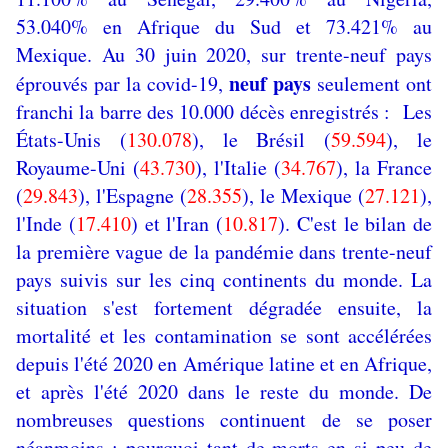
53.040% en Afrique du Sud et 73.421% au
Mexique. Au 30 juin 2020, sur trente-neuf pays
neuf pays
éprouvés par la covid-19,
seulement ont
franchi la barre des 10.000 décès enregistrés : Les
États-Unis (
130.078
), le Brésil (
59.594
), le
Royaume-Uni (
43.730
), l'Italie (
34.767
), la France
(
29.843
), l'Espagne (
28.355
), le Mexique (
27.121
),
l'Inde (
17.410
) et l'Iran (
10.817
). C'est le bilan de
la première vague de la pandémie dans trente-neuf
pays suivis sur les cinq continents du monde. La
situation s'est fortement dégradée ensuite, la
mortalité et les contamination se sont accélérées
depuis l'été 2020 en Amérique latine et en Afrique,
et après l'été 2020 dans le reste du monde. De
nombreuses questions continuent de se poser
néanmoins : pourquoi tant de morts en si peu de