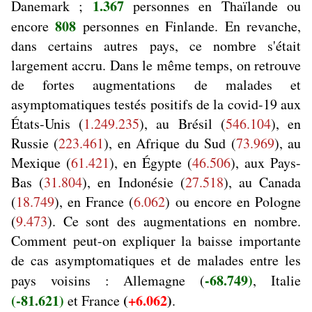
1.367
Danemark ;
personnes en Thaïlande ou
808
encore
personnes en Finlande. En revanche,
dans certains autres pays, ce nombre s'était
largement accru. Dans le même temps, on retrouve
de fortes augmentations de malades et
asymptomatiques testés positifs de la covid-19 aux
États-Unis (
1.249.235
), au Brésil (
546.104
), en
Russie (
223.461
), en Afrique du Sud (
73.969
), au
Mexique (
61.421
), en Égypte (
46.506
), aux Pays-
Bas (
31.804
), en Indonésie (
27.518
), au Canada
(
18.749
), en France (
6.062
) ou encore en Pologne
(
9.473
). Ce sont des augmentations en nombre.
Comment peut-on expliquer la baisse importante
de cas asymptomatiques et de malades entre les
-68.749)
pays voisins : Allemagne (
, Italie
(
-81.621)
(
+6.062
)
et
France
.