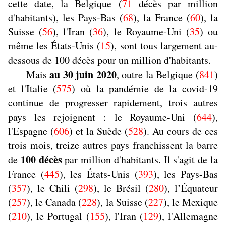
cette date, la Belgique (
71
décès par million
d'habitants), les Pays-Bas (
68
), la France (
60
), la
Suisse (
56
), l'Iran (
36
), le Royaume-Uni (
35
) ou
même les États-Unis (
15
), sont tous largement au-
dessous de 100 décès pour un million d'habitants.
au 30 juin 2020
Mais
, outre la Belgique (
841
)
et l'Italie (
575
) où la pandémie de la covid-19
continue de progresser rapidement, trois autres
pays les rejoignent : le Royaume-Uni (
644
),
l'Espagne (
606
) et la Suède (
528
). Au cours de ces
trois mois, treize autres pays franchissent la barre
100 décès
de
par million d'habitants. Il s'agit de la
France (
445
), les États-Unis (
393
), les Pays-Bas
(
357
), le Chili (
298
), le Brésil (
280
), l’Équateur
(
257
), le Canada (
228
), la Suisse (
227
), le Mexique
(
210
), le Portugal (
155
), l'Iran (
129
), l'Allemagne