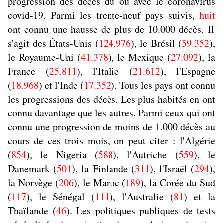
progression des décès du ou avec le coronavirus
covid-19. Parmi les trente-neuf pays suivis,
huit
ont connu une hausse de plus de 10.000 décès. Il
s'agit des États-Unis (
124.976
), le Brésil (
59.352
),
le Royaume-Uni (
41.378
), le Mexique (
27.092
), la
France (
25.811
), l'Italie (
21.612
), l'Espagne
(
18.968
) et l'Inde (
17.352
). Tous les pays ont connu
les progressions des décès. Les plus habités en ont
connu davantage que les autres. Parmi ceux qui ont
connu une progression de moins de 1.000 décès au
cours de ces trois mois, on peut citer : l'Algérie
(
854
), le Nigeria (
588
), l'Autriche (
559
), le
Danemark (
501
), la Finlande (
311
), l'Israël (
294
),
la Norvège (
206
), le Maroc (
189
), la Corée du Sud
(
117
), le Sénégal (
111
), l'Australie (
81
) et la
Thaïlande (
46
). Les politiques publiques de tests