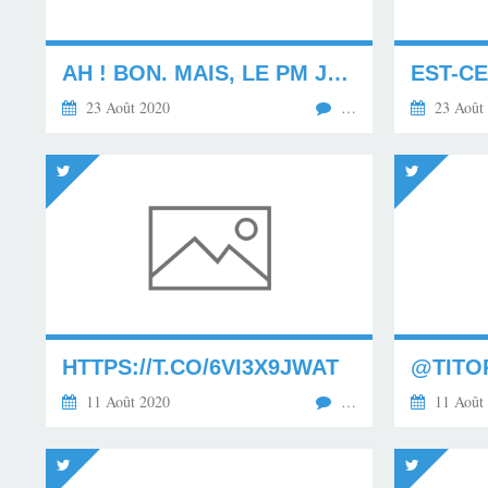
AH ! BON. MAIS, LE PM JEAN CASTEX AVAIT PRIS LE...
EST-CE
23 Août 2020
…
23 Août
HTTPS://T.CO/6VI3X9JWAT
11 Août 2020
…
11 Août