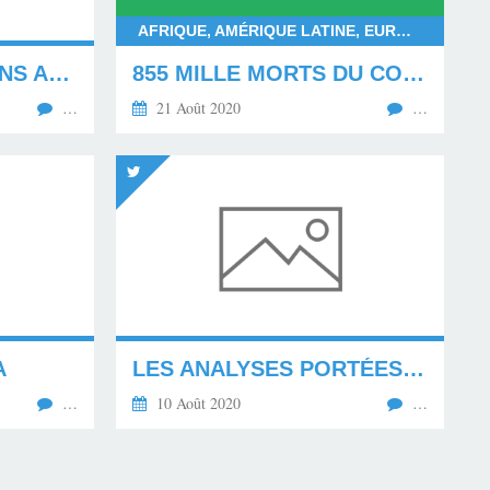
AFRIQUE, AMÉRIQUE LATINE, EUROPE, FRANCE, COVID-19, MORTALITÉ, AFRIQUE AUSTRALE, AFRIQUE CENTRALE, AFRIQUE ORIENTALE, AFRIQUE OCCIDENTALE, AFRIQUE DU NORD, ETHIOPIE
LES CONTAMINATIONS AU COVID-19 ET LA MORTALITÉ...
855 MILLE MORTS DU COVID-19 DANS LE MONDE, PLUS DE 25,66 MILLIONS DE CONTAMINÉS ET ENVIRON 17,95 MILLIONS DE GUÉRIS AU 31 AOÛT 2020
…
21 Août 2020
…
A
LES ANALYSES PORTÉES DANS CETTE INTERVIEW...
…
10 Août 2020
…