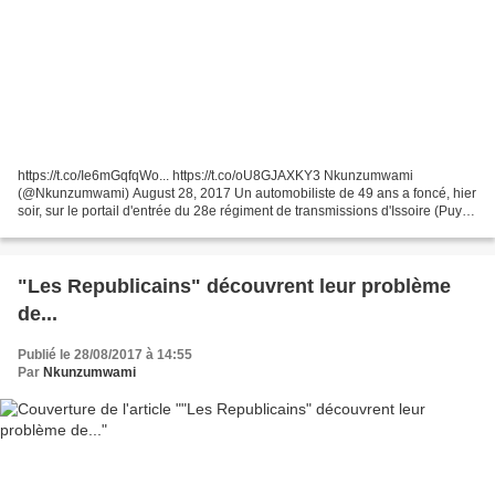
https://t.co/Ie6mGqfqWo... https://t.co/oU8GJAXKY3 Nkunzumwami
(@Nkunzumwami) August 28, 2017 Un automobiliste de 49 ans a foncé, hier
soir, sur le portail d'entrée du 28e régiment de transmissions d'Issoire (Puy-
de-Dôme), a indiqué aujourd'hui le parquet,...
"Les Republicains" découvrent leur problème
de...
Publié le 28/08/2017 à 14:55
Par
Nkunzumwami