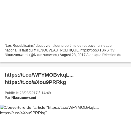
"Les Republicains" découvrent leur problème de retrouver un leader
national. Il faut du #RENOUVEAU_POLITIQUE. https://t.co/X1BRSllfjV
Nkunzumwami (@Nkunzumwami) August 28, 2017 Alors que l'élection du
prochain président des Républicains se tient en décembre,...
https://t.co/WFYMOBvkqL...
https://t.co/aXou9PRRkg
Publié le 28/08/2017 à 14:49
Par
Nkunzumwami