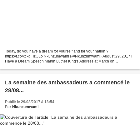
Today, do you have a dream for yourself and for your nation ?
https://t.co/xckgFIzGLo Nkunzumwami (@Nkunzumwami) August 29, 2017 I
Have a Dream Speech Martin Luther King's Address at March on
Washington August 28, 1963. Washington, D.C.
La semaine des ambassadeurs a commencé le
28/08...
Publié le 29/08/2017 à 13:54
Par
Nkunzumwami