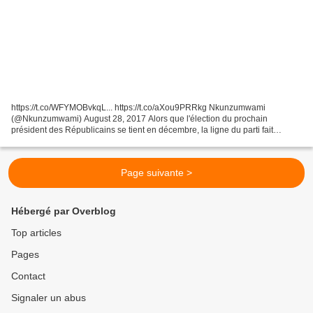
https://t.co/WFYMOBvkqL... https://t.co/aXou9PRRkg Nkunzumwami
(@Nkunzumwami) August 28, 2017 Alors que l'élection du prochain
président des Républicains se tient en décembre, la ligne du parti fait
toujours débat chez les responsables à droite. Par...
Page suivante >
Hébergé par Overblog
Top articles
Pages
Contact
Signaler un abus