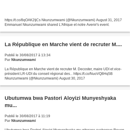
https://t.co/8qOAK2IjCs Nkunzumwami (@Nkunzumwami) August 31, 2017
Emmanuel Nkunzumwami shared L'Afrique et notre Avenir's event.
La République en Marche vient de recruter M....
Publié le 30/08/2017 à 13:34
Par
Nkunzumwami
La République en Marche vient de recruter M. Decoster, maire UDI et vice-
président LR-UDI du conseil régional des... https://t.co/NuoVQ8Hq5B
Nkunzumwami (@Nkunzumwami) August 30, 2017
Ubutumwa bwa Pastori Aloyizi Munyeshyaka
mu...
Publié le 30/08/2017 à 11:19
Par
Nkunzumwami
Ubutumwa bwa Pastori Aloyizi Munyeshyaka mu giterane cyabereye Rouen.