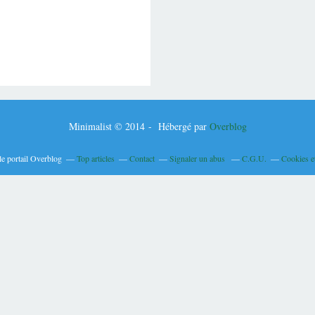
Minimalist © 2014 - Hébergé par
Overblog
le portail Overblog
Top articles
Contact
Signaler un abus
C.G.U.
Cookies e