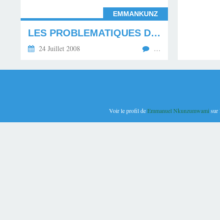
EMMANKUNZ
LES PROBLEMATIQUES DE L'IMMIGRATION ! TOUJOURS SUD->NORD ? QUE MANQUE-T-IL AU SUD ?
24 Juillet 2008
…
Voir le profil de
Emmanuel Nkunzumwami
sur 