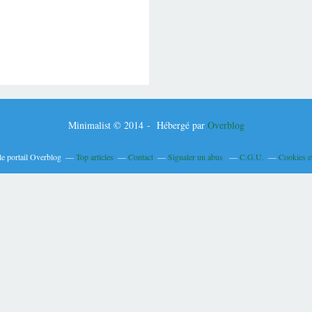
Minimalist © 2014 - Hébergé par
Overblog
le portail Overblog
Top articles
Contact
Signaler un abus
C.G.U.
Cookies e