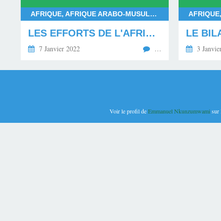
AFRIQUE, AFRIQUE ARABO-MUSULMANE, AFRIQUE CENTRALE, AFRIQUE AUSTRALE, AFRIQUE OCCIDENTALE, AFRIQUE DU NORD, AFRIQUE ORIENTALE, AFRIQUE SUBSAHARIENNE, COVID-19 EN AFRIQUE, COVID-19, ÉCONOMIE
LES EFFORTS DE L'AFRIQUE FACE A LA PANDÉMIE DE LA COVID-19 : ÉVOLUTION ENTRE 2020 ET 2021
7 Janvier 2022
…
3 Janvie
Voir le profil de
Emmanuel Nkunzumwami
sur 