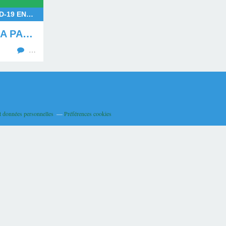
COVID-19 EN EUROPE, COVID-19 EN AFRIQUE, COVID-19, ETATS-UNIS, ETUDES
LE MONDE FACE A LA PANDÉMIE DU COVID-19 AU 31 DÉCEMBRE 2021
…
t données personnelles
Préférences cookies