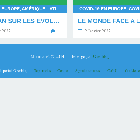
AFRIQUE, EUROPE, AMÉRIQUE LATINE, AMÉRIQUE DU NORD, ASIE, COVID-19, VACCINATION, CONTAMINATIONS, GUÉRISONS COVID-19, DOSES DE VACCINS
LE BILAN SUR LES ÉVOLUTIONS DE LA COVID-19 ENTRE 2020 ET 2021 : CONTAMINATIONS, GUÉRISONS, MORTALITÉ ET VACCINATION
r 2022
…
2 Janvier 2022
Minimalist © 2014 - Hébergé par
Overblog
le portail Overblog
Top articles
Contact
Signaler un abus
C.G.U.
Cookies e