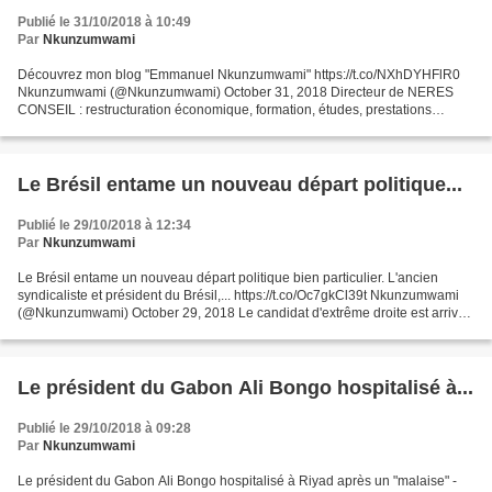
Publié le 31/10/2018 à 10:49
Par
Nkunzumwami
Découvrez mon blog "Emmanuel Nkunzumwami" https://t.co/NXhDYHFlR0
Nkunzumwami (@Nkunzumwami) October 31, 2018 Directeur de NERES
CONSEIL : restructuration économique, formation, études, prestations
diverses. - Écrivain - Essayiste, Analyste économique...
Le Brésil entame un nouveau départ politique...
Publié le 29/10/2018 à 12:34
Par
Nkunzumwami
Le Brésil entame un nouveau départ politique bien particulier. L'ancien
syndicaliste et président du Brésil,... https://t.co/Oc7gkCl39t Nkunzumwami
(@Nkunzumwami) October 29, 2018 Le candidat d'extrême droite est arrivé
en tête du second tour avec environ...
Le président du Gabon Ali Bongo hospitalisé à...
Publié le 29/10/2018 à 09:28
Par
Nkunzumwami
Le président du Gabon Ali Bongo hospitalisé à Riyad après un "malaise" -