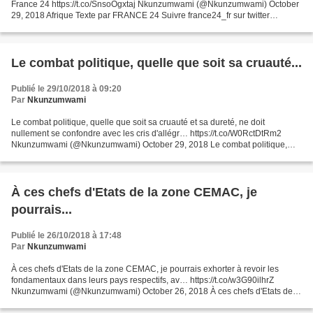
France 24 https://t.co/SnsoOgxtaj Nkunzumwami (@Nkunzumwami) October
29, 2018 Afrique Texte par FRANCE 24 Suivre france24_fr sur twitter
Dernière modification : 29/10/2018 "Vigilance"...
Le combat politique, quelle que soit sa cruauté...
Publié le 29/10/2018 à 09:20
Par
Nkunzumwami
Le combat politique, quelle que soit sa cruauté et sa dureté, ne doit
nullement se confondre avec les cris d'allégr… https://t.co/W0RctDtRm2
Nkunzumwami (@Nkunzumwami) October 29, 2018 Le combat politique,
quelle que soit sa cruauté et sa dureté, ne doit...
À ces chefs d'Etats de la zone CEMAC, je
pourrais...
Publié le 26/10/2018 à 17:48
Par
Nkunzumwami
À ces chefs d'Etats de la zone CEMAC, je pourrais exhorter à revoir les
fondamentaux dans leurs pays respectifs, av… https://t.co/w3G90ilhrZ
Nkunzumwami (@Nkunzumwami) October 26, 2018 À ces chefs d'Etats de la
zone CEMAC, je pourrais exhorter à revoir...