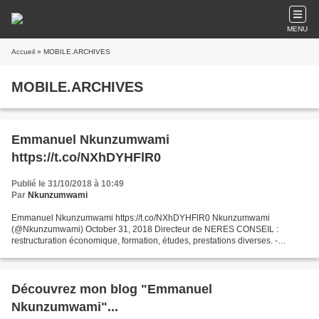
MENU
Accueil
» MOBILE.ARCHIVES
MOBILE.ARCHIVES
Emmanuel Nkunzumwami
https://t.co/NXhDYHFlR0
Publié le 31/10/2018 à 10:49
Par
Nkunzumwami
Emmanuel Nkunzumwami https://t.co/NXhDYHFlR0 Nkunzumwami
(@Nkunzumwami) October 31, 2018 Directeur de NERES CONSEIL :
restructuration économique, formation, études, prestations diverses. -
Écrivain - Essayiste, Analyste économique et politique, Auteur...
Découvrez mon blog "Emmanuel
Nkunzumwami"...