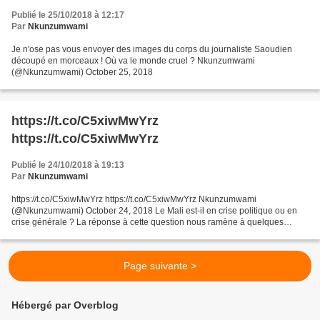
Publié le 25/10/2018 à 12:17
Par
Nkunzumwami
Je n'ose pas vous envoyer des images du corps du journaliste Saoudien
découpé en morceaux ! Où va le monde cruel ? Nkunzumwami
(@Nkunzumwami) October 25, 2018
https://t.co/C5xiwMwYrz
https://t.co/C5xiwMwYrz
Publié le 24/10/2018 à 19:13
Par
Nkunzumwami
https://t.co/C5xiwMwYrz https://t.co/C5xiwMwYrz Nkunzumwami
(@Nkunzumwami) October 24, 2018 Le Mali est-il en crise politique ou en
crise générale ? La réponse à cette question nous ramène à quelques
années en arrière. Sans descendre dans le temps jusqu'à...
Page suivante >
Hébergé par Overblog