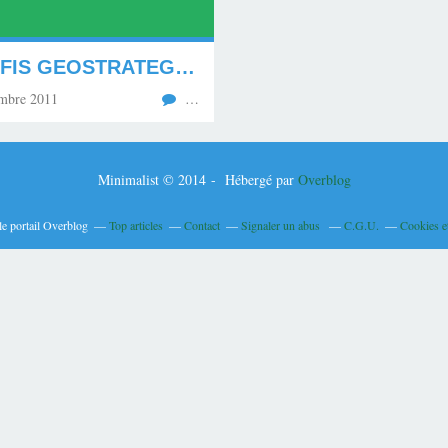
LES DEFIS GEOSTRATEGIQUES ET ECONOMIQUES DE LA CHINE
mbre 2011
…
Minimalist © 2014 - Hébergé par
Overblog
le portail Overblog
Top articles
Contact
Signaler un abus
C.G.U.
Cookies e