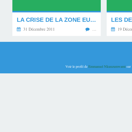
LA CRISE DE LA ZONE EURO, LA BCE ET LA MALADIE SOCIO-ECONOMIQUE DE PAYS GRECO-LATINS EN EUROPE
31 Décembre 2011
…
19 Déce
Voir le profil de
Emmanuel Nkunzumwami
sur 