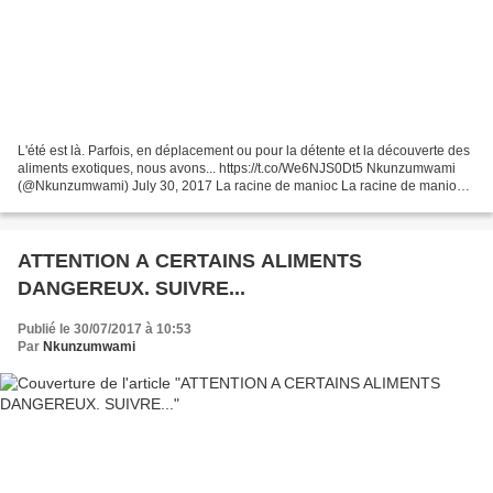
L'été est là. Parfois, en déplacement ou pour la détente et la découverte des
aliments exotiques, nous avons... https://t.co/We6NJS0Dt5 Nkunzumwami
(@Nkunzumwami) July 30, 2017 La racine de manioc La racine de manioc
contient beaucoup de glycosides cyanogéniques...
ATTENTION A CERTAINS ALIMENTS
DANGEREUX. SUIVRE...
Publié le 30/07/2017 à 10:53
Par
Nkunzumwami