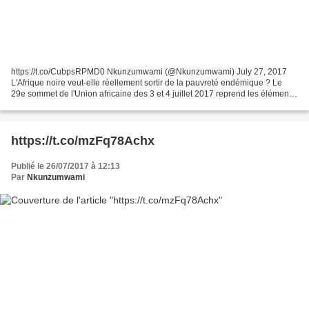
https://t.co/CubpsRPMD0 Nkunzumwami (@Nkunzumwami) July 27, 2017
L'Afrique noire veut-elle réellement sortir de la pauvreté endémique ? Le
29e sommet de l'Union africaine des 3 et 4 juillet 2017 reprend les éléments
de base du développement et déclare...
https://t.co/mzFq78Achx
Publié le 26/07/2017 à 12:13
Par
Nkunzumwami