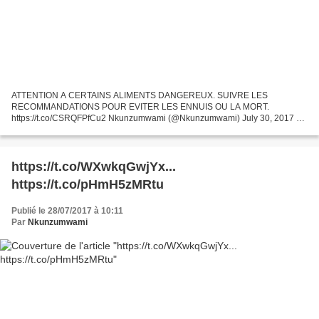
ATTENTION A CERTAINS ALIMENTS DANGEREUX. SUIVRE LES
RECOMMANDATIONS POUR EVITER LES ENNUIS OU LA MORT.
https://t.co/CSRQFPfCu2 Nkunzumwami (@Nkunzumwami) July 30, 2017 La
racine de manioc La racine de manioc contient beaucoup de glycosides
cyanogéniques...
https://t.co/WXwkqGwjYx...
https://t.co/pHmH5zMRtu
Publié le 28/07/2017 à 10:11
Par
Nkunzumwami