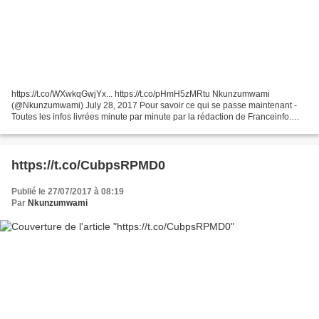
https://t.co/WXwkqGwjYx... https://t.co/pHmH5zMRtu Nkunzumwami
(@Nkunzumwami) July 28, 2017 Pour savoir ce qui se passe maintenant -
Toutes les infos livrées minute par minute par la rédaction de Franceinfo.
Photos, vidéos, tweets et vos interventions C'est...
https://t.co/CubpsRPMD0
Publié le 27/07/2017 à 08:19
Par
Nkunzumwami