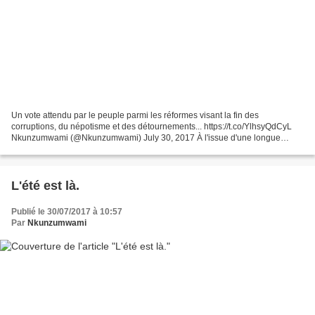
Un vote attendu par le peuple parmi les réformes visant la fin des
corruptions, du népotisme et des détournements... https://t.co/YlhsyQdCyL
Nkunzumwami (@Nkunzumwami) July 30, 2017 À l'issue d'une longue
journée de débats, l'Assemblée nationale a voté...
L'été est là.
Publié le 30/07/2017 à 10:57
Par
Nkunzumwami