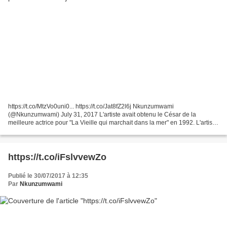
https://t.co/MtzVo0uni0... https://t.co/Jat8fZ2l6j Nkunzumwami
(@Nkunzumwami) July 31, 2017 L'artiste avait obtenu le César de la
meilleure actrice pour "La Vieille qui marchait dans la mer" en 1992. L'artiste
avait obtenu le César de la meilleure actrice...
https://t.co/iFslvvewZo
Publié le 30/07/2017 à 12:35
Par
Nkunzumwami