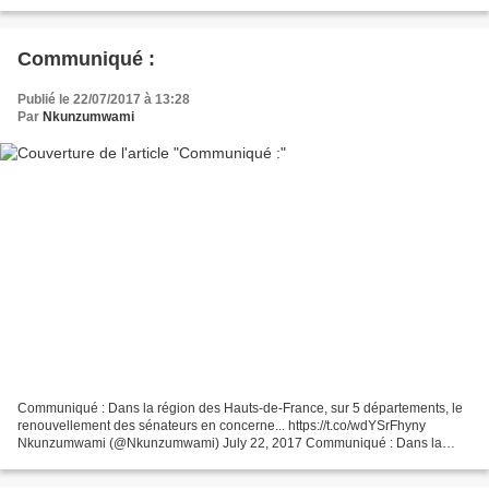
Conformément au code électoral, les listes complètes pour les...
Communiqué :
Publié le 22/07/2017 à 13:28
Par
Nkunzumwami
Communiqué : Dans la région des Hauts-de-France, sur 5 départements, le
renouvellement des sénateurs en concerne... https://t.co/wdYSrFhyny
Nkunzumwami (@Nkunzumwami) July 22, 2017 Communiqué : Dans la
région des Hauts-de-France, sur 5 départements, le...