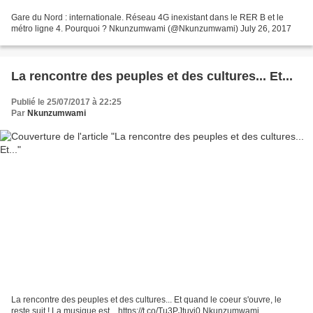
Gare du Nord : internationale. Réseau 4G inexistant dans le RER B et le
métro ligne 4. Pourquoi ? Nkunzumwami (@Nkunzumwami) July 26, 2017
La rencontre des peuples et des cultures... Et...
Publié le 25/07/2017 à 22:25
Par
Nkunzumwami
La rencontre des peuples et des cultures... Et quand le coeur s'ouvre, le
reste suit ! La musique est... https://t.co/Tu3PJtuyj0 Nkunzumwami