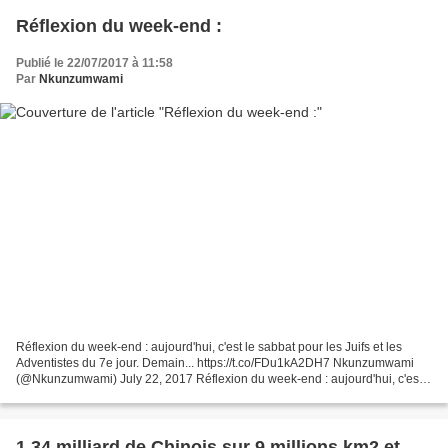
Réflexion du week-end :
Publié le 22/07/2017 à 11:58
Par
Nkunzumwami
Réflexion du week-end : aujourd'hui, c'est le sabbat pour les Juifs et les
Adventistes du 7e jour. Demain... https://t.co/FDu1kA2DH7 Nkunzumwami
(@Nkunzumwami) July 22, 2017 Réflexion du week-end : aujourd'hui, c'est
le sabbat pour les Juifs et les Adventistes...
1,34 milliard de Chinois sur 9 millions km2 et...