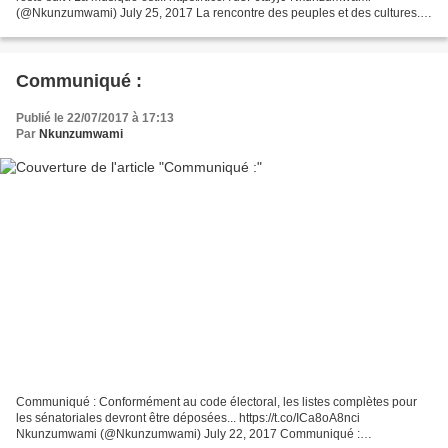
(@Nkunzumwami) July 25, 2017 La rencontre des peuples et des cultures...
Et quand le coeur s'ouvre, le reste suit...
Communiqué :
Publié le 22/07/2017 à 17:13
Par
Nkunzumwami
Communiqué : Conformément au code électoral, les listes complètes pour
les sénatoriales devront être déposées... https://t.co/ICa8oA8nci
Nkunzumwami (@Nkunzumwami) July 22, 2017 Communiqué :