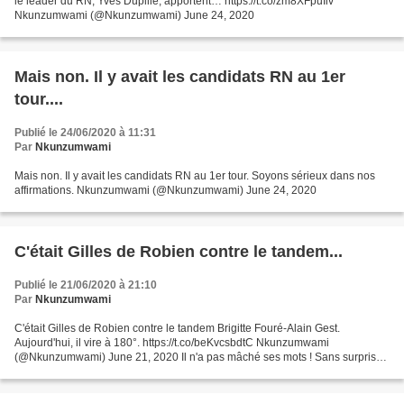
le leader du RN, Yves Dupille, apportent… https://t.co/zm8XFpuIiv
Nkunzumwami (@Nkunzumwami) June 24, 2020
Mais non. Il y avait les candidats RN au 1er
tour....
Publié le 24/06/2020 à 11:31
Par
Nkunzumwami
Mais non. Il y avait les candidats RN au 1er tour. Soyons sérieux dans nos
affirmations. Nkunzumwami (@Nkunzumwami) June 24, 2020
C'était Gilles de Robien contre le tandem...
Publié le 21/06/2020 à 21:10
Par
Nkunzumwami
C'était Gilles de Robien contre le tandem Brigitte Fouré-Alain Gest.
Aujourd'hui, il vire à 180°. https://t.co/beKvcsbdtC Nkunzumwami
(@Nkunzumwami) June 21, 2020 Il n'a pas mâché ses mots ! Sans surprise,
à quelques semaines des municipales, les critiques...