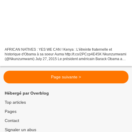
AFRICAN NATIVES : YES WE CAN ! Kenya : L'étreinte fraternelle et
historique d'Obama à sa soeur Auma http://t.co/2PCcp4E45K Nkunzumwami
(@Nkunzumwami) July 27, 2015 Le président américain Barack Obama a
retrouvé sa famille kényane à son arrivée vendredi...
Page suivante >
Hébergé par Overblog
Top articles
Pages
Contact
Signaler un abus