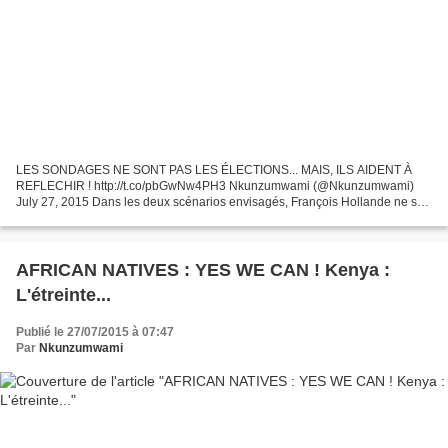
LES SONDAGES NE SONT PAS LES ÉLECTIONS... MAIS, ILS AIDENT À
REFLECHIR ! http://t.co/pbGwNw4PH3 Nkunzumwami (@Nkunzumwami)
July 27, 2015 Dans les deux scénarios envisagés, François Hollande ne se
qualifierait pas pour le second tour de la présidentielle...
AFRICAN NATIVES : YES WE CAN ! Kenya :
L'étreinte...
Publié le 27/07/2015 à 07:47
Par
Nkunzumwami