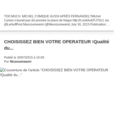
TOO MUCH. MICHEL COMIQUE AUSSI APRÈS FERNANDEL?Michel
Cymes n'aurait pas dû prendre la place de Nagui http://t.co/dAuDFJ7Gc1 via
@LeHuffPost Nkunzumwami (@Nkunzumwami) July 30, 2015 Publication:
INTERNET - Hier était publiée la liste des animateurs préférés...
CHOISISSEZ BIEN VOTRE OPERATEUR !Qualité
du...
Publié le 30/07/2015 à 10:00
Par
Nkunzumwami