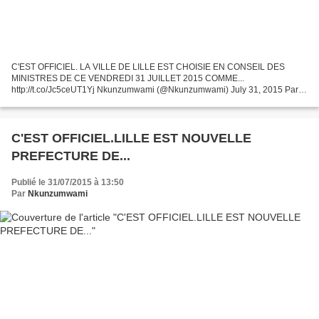
C'EST OFFICIEL. LA VILLE DE LILLE EST CHOISIE EN CONSEIL DES
MINISTRES DE CE VENDREDI 31 JUILLET 2015 COMME...
http://t.co/Jc5ceUT1Yj Nkunzumwami (@Nkunzumwami) July 31, 2015 Par
Ils ont tranché. Les villes de Lille, Rouen, Paris, Rennes, Strasbourg,...
C'EST OFFICIEL.LILLE EST NOUVELLE
PREFECTURE DE...
Publié le 31/07/2015 à 13:50
Par
Nkunzumwami