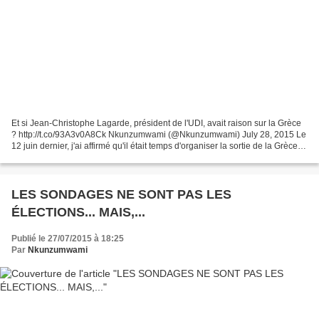
Et si Jean-Christophe Lagarde, président de l'UDI, avait raison sur la Grèce
? http://t.co/93A3v0A8Ck Nkunzumwami (@Nkunzumwami) July 28, 2015 Le
12 juin dernier, j'ai affirmé qu'il était temps d'organiser la sortie de la Grèce
de la zone euro. Il n'était...
LES SONDAGES NE SONT PAS LES
ÉLECTIONS... MAIS,...
Publié le 27/07/2015 à 18:25
Par
Nkunzumwami