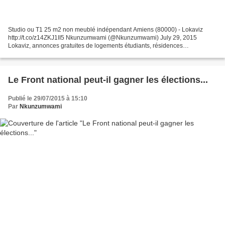
Studio ou T1 25 m2 non meublé indépendant Amiens (80000) - Lokaviz
http://t.co/z14ZKJ1II5 Nkunzumwami (@Nkunzumwami) July 29, 2015
Lokaviz, annonces gratuites de logements étudiants, résidences
universitaires en France et DOM-TOM. Logeurs, déposez votre...
Le Front national peut-il gagner les élections...
Publié le 29/07/2015 à 15:10
Par
Nkunzumwami