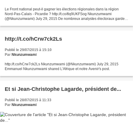
Le Front national peut-il gagner les élections régionales dans la région
Nord-Pas-Calais - Picardie ? http://t.co/tlq9UKFSog Nkunzumwami
(@Nkunzumwami) July 29, 2015 De nombreux analystes électoraux gardent
les habitudes de parler des " élections différentes...
http://t.co/hCrw7ck2Ls
Publié le 29/07/2015 à 15:10
Par
Nkunzumwami
http://t.co/hCrw7ck2Ls Nkunzumwami (@Nkunzumwami) July 29, 2015
Emmanuel Nkunzumwami shared L'Afrique et notre Avenir's post.
Et si Jean-Christophe Lagarde, président de...
Publié le 28/07/2015 à 11:33
Par
Nkunzumwami