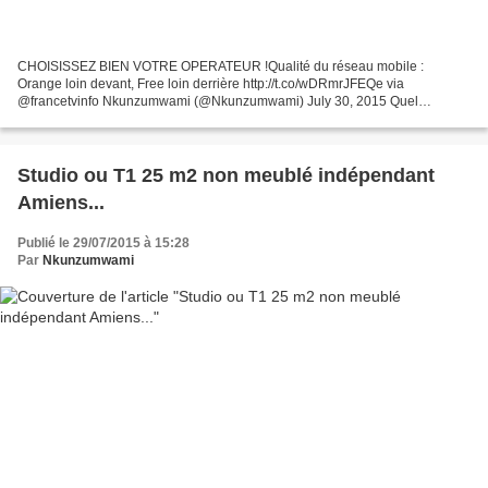
CHOISISSEZ BIEN VOTRE OPERATEUR !Qualité du réseau mobile :
Orange loin devant, Free loin derrière http://t.co/wDRmrJFEQe via
@francetvinfo Nkunzumwami (@Nkunzumwami) July 30, 2015 Quel
opérateur fournit la meilleure qualité de communications ? L'étude...
Studio ou T1 25 m2 non meublé indépendant
Amiens...
Publié le 29/07/2015 à 15:28
Par
Nkunzumwami