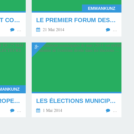
EMMANKUNZ
L'AFRIQUE APPARAÎT COMME UN CONCENTRÉ DE DIFFICULTÉS ÉCONOMIQUES ET SOCIALES ET DE CRISES POLITICO-MILITAIRES...
LE PREMIER FORUM DES DIASPORAS AFRICAINES EN FRANCE : TABLE RONDE SUR L'ECONOMIE
…
21 Mai 2014
…
MANKUNZ
LES ELECTIONS EUROPENNES DU 25 MAI 2014 : LA DESAFFECTION DES ELECTEURS (2) ?
LES ÉLECTIONS MUNICIPALES DE MARS 2014 ONT RÉVÉLÉ UNE MONTÉE DE L'EXTRÊME DROITE DANS LES ÉLECTIONS ...
…
1 Mai 2014
…