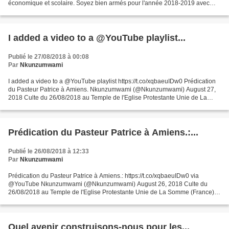
économique et scolaire. Soyez bien armés pour l'année 2018-2019 avec
des ouvrages de référence ! 1- La Relance de l'Afrique, pour...
I added a video to a @YouTube playlist...
Publié le 27/08/2018 à 00:08
Par
Nkunzumwami
I added a video to a @YouTube playlist https://t.co/xqbaeuIDw0 Prédication
du Pasteur Patrice à Amiens. Nkunzumwami (@Nkunzumwami) August 27,
2018 Culte du 26/08/2018 au Temple de l'Eglise Protestante Unie de La
Somme (France) à Amiens. Prédication du...
Prédication du Pasteur Patrice à Amiens.:...
Publié le 26/08/2018 à 12:33
Par
Nkunzumwami
Prédication du Pasteur Patrice à Amiens.: https://t.co/xqbaeuIDw0 via
@YouTube Nkunzumwami (@Nkunzumwami) August 26, 2018 Culte du
26/08/2018 au Temple de l'Eglise Protestante Unie de La Somme (France) à
Amiens. Prédication du Pasteur Patrice.
Quel avenir construisons-nous pour les...