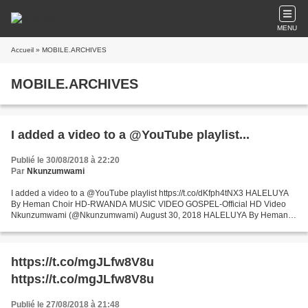
MENU
Accueil
» MOBILE.ARCHIVES
MOBILE.ARCHIVES
I added a video to a @YouTube playlist...
Publié le 30/08/2018 à 22:20
Par
Nkunzumwami
I added a video to a @YouTube playlist https://t.co/dKfph4tNX3 HALELUYA
By Heman Choir HD-RWANDA MUSIC VIDEO GOSPEL-Official HD Video
Nkunzumwami (@Nkunzumwami) August 30, 2018 HALELUYA By Heman
Choir HD MP4/ A Gospel Video clip produced by Pro Mukama...
https://t.co/mgJLfw8V8u
https://t.co/mgJLfw8V8u
Publié le 27/08/2018 à 21:48