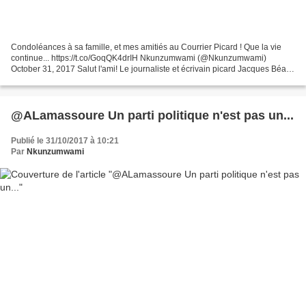
Condoléances à sa famille, et mes amitiés au Courrier Picard ! Que la vie
continue... https://t.co/GoqQK4drIH Nkunzumwami (@Nkunzumwami)
October 31, 2017 Salut l'ami! Le journaliste et écrivain picard Jacques Béal
est décédé https://t.co/xoshr9ww6f
@ALamassoure Un parti politique n'est pas un...
Publié le 31/10/2017 à 10:21
Par
Nkunzumwami