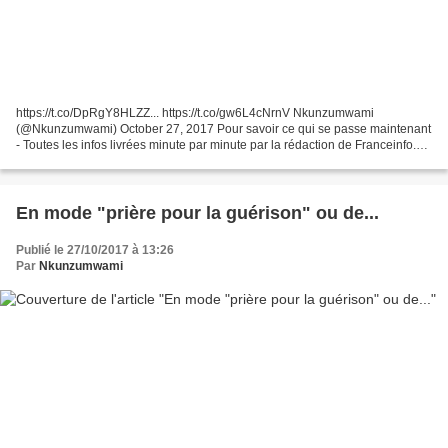
https://t.co/DpRgY8HLZZ... https://t.co/gw6L4cNrnV Nkunzumwami
(@Nkunzumwami) October 27, 2017 Pour savoir ce qui se passe maintenant
- Toutes les infos livrées minute par minute par la rédaction de Franceinfo.
Photos, vidéos, tweets et vos interventions Ce...
En mode "prière pour la guérison" ou de...
Publié le 27/10/2017 à 13:26
Par
Nkunzumwami