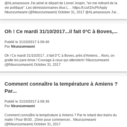
@ALamassoure J'ai aimé le départ de Lionel Jospin, "en me retirant de la
vie politique". Les démissionnaires élus L… https://t.co/l1hcFhAqdy
Nkunzumwami (@Nkunzumwami) October 31, 2017 @ALamassoure J'ai
aimé le départ de Lionel Jospin, "en me retirant...
Oh ! Ce mardi 31/10/2017...il fait 0°C à Boves,...
Publié le 31/10/2017 à 08:40
Par
Nkunzumwami
Oh ! Ce mardi 31/10/2017...il fait 0°C à Boves, près d'Amiens... Alors, on
gratte les pare-brise ! Courage à ceux qui attendent ! Nkunzumwami
(@Nkunzumwami) October 31, 2017
Comment connaître la température à Amiens ?
Par...
Publié le 31/10/2017 à 08:36
Par
Nkunzumwami
Comment connaître la température à Amiens ? Par le retard des trains du
matin ! Pour 8h30...10mn pour commencer... Nkunzumwami
(@Nkunzumwami) October 31, 2017