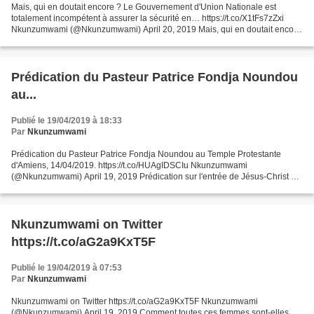
Mais, qui en doutait encore ? Le Gouvernement d'Union Nationale est
totalement incompétent à assurer la sécurité en… https://t.co/X1tFs7zZxi
Nkunzumwami (@Nkunzumwami) April 20, 2019 Mais, qui en doutait encore
? Le Gouvernement d'Union Nationale est...
Prédication du Pasteur Patrice Fondja Noundou
au...
Publié le 19/04/2019 à 18:33
Par
Nkunzumwami
Prédication du Pasteur Patrice Fondja Noundou au Temple Protestante
d'Amiens, 14/04/2019. https://t.co/HUAgIDSCIu Nkunzumwami
(@Nkunzumwami) April 19, 2019 Prédication sur l'entrée de Jésus-Christ à
Jérusalem. C'est là qu'il a été arrêté, jugé avant d'être...
Nkunzumwami on Twitter
https://t.co/aG2a9KxT5F
Publié le 19/04/2019 à 07:53
Par
Nkunzumwami
Nkunzumwami on Twitter https://t.co/aG2a9KxT5F Nkunzumwami
(@Nkunzumwami) April 19, 2019 Comment toutes ces femmes sont-elles