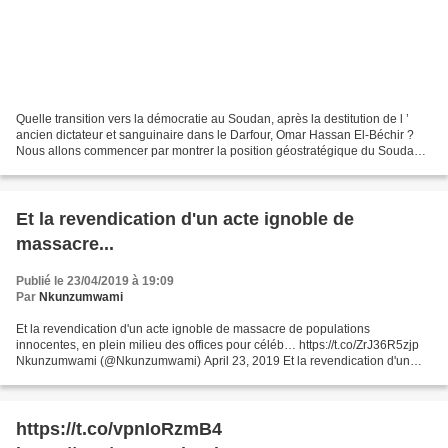
Quelle transition vers la démocratie au Soudan, après la destitution de l ’
ancien dictateur et sanguinaire dans le Darfour, Omar Hassan El-Béchir ?
Nous allons commencer par montrer la position géostratégique du Soudan
en Afrique. Au nord se trouve l’Égypte,...
Et la revendication d'un acte ignoble de
massacre...
Publié le 23/04/2019 à 19:09
Par
Nkunzumwami
Et la revendication d'un acte ignoble de massacre de populations
innocentes, en plein milieu des offices pour céléb… https://t.co/ZrJ36R5zjp
Nkunzumwami (@Nkunzumwami) April 23, 2019 Et la revendication d'un
acte ignoble de massacre de populations innocentes,...
https://t.co/vpnIoRzmB4