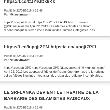
https://t.co/CJY9JDk5Kk
Publié le 22/04/2019 à 16:48
Par
Nkunzumwami
https://t.co/vpnIoRzmB4 https://t.co/CJY9JDk5Kk Nkunzumwami
(@Nkunzumwami) April 22, 2019 Les adeptes et fidèles de l'Islam
répondront que le terrorisme est du fait des illuminés intégristes, des
islamistes radicaux incontrôlables, des fanatiques instrumentalisés...
https://t.co/IupgjtZPfJ https://t.co/IupgjtZPfJ
Publié le 22/04/2019 à 16:39
Par
Nkunzumwami
https://t.co/IupgjtZPfJ https://t.co/IupgjtZPfJ Nkunzumwami (@Nkunzumwami)
April 22, 2019 Les adeptes et fidèles de l'Islam répondront que le terrorisme
est du fait des illuminés intégristes, des islamistes radicaux incontrôlables,
des fanatiques instrumentalisés...
LE SRI-LANKA DEVIENT LE THEATRE DE LA
BARBARIE DES ISLAMISTES RADICAUX
Publié le 22/04/2019 à 16:08