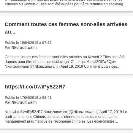
arrivées au Koweït ? Elles sont été dupées pour être réduites en esclavage.
C'est une honte pour les dirigeants Africains et...
Comment toutes ces femmes sont-elles arrivées
au...
Publié le 19/04/2019 à 07:52
Par
Nkunzumwami
Comment toutes ces femmes sont-elles arrivées au Koweït ? Elles sont été
dupées pour être réduites en esclavage. C'… https://t.co/l2OtZw5Qyw
Nkunzumwami (@Nkunzumwami) April 19, 2019 Comment toutes ces
femmes sont-elles arrivées au Koweït ? Elles sont...
https://t.co/UwiPy5ZzR7
Publié le 17/04/2019 à 08:41
Par
Nkunzumwami
https://t.co/UwiPy5ZzR7 Nkunzumwami (@Nkunzumwami) April 17, 2019 Le
parti communiste Chinois continue d'étonner le reste du monde, par le
management pragmatique de l'économie chinoise. Les économistes
spéculent sur le ralentissement de la croissance,...