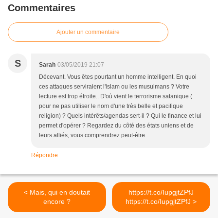
Commentaires
Ajouter un commentaire
S
Sarah
03/05/2019 21:07
Décevant. Vous êtes pourtant un homme intelligent. En quoi
ces attaques serviraient l'islam ou les musulmans ? Votre
lecture est trop étroite.. D'où vient le terrorisme satanique (
pour ne pas utiliser le nom d'une très belle et pacifique
religion) ? Quels intérêts/agendas sert-il ? Qui le finance et lui
permet d'opérer ? Regardez du côté des états uniens et de
leurs alliés, vous comprendrez peut-être..
Répondre
< Mais, qui en doutait
https://t.co/IupgjtZPfJ
encore ?
https://t.co/IupgjtZPfJ >