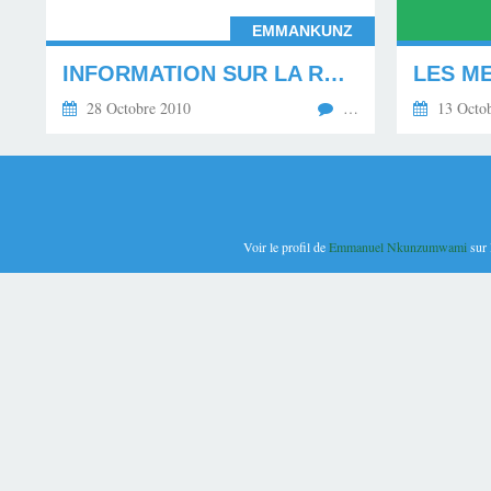
EMMANKUNZ
INFORMATION SUR LA REFORME DES RETRAITES EN 2010 POUR COMPRENDRE LES ENJEUX DEMOGRAPHIQUES, FINANCIERS ET SOCIAUX
28 Octobre 2010
…
13 Octob
Voir le profil de
Emmanuel Nkunzumwami
sur 