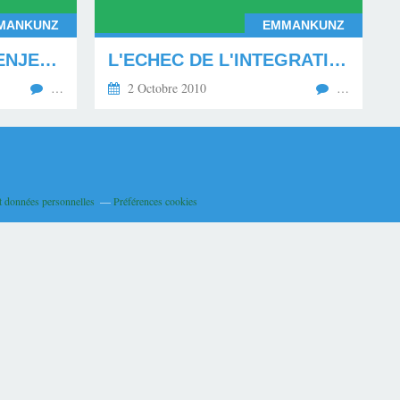
MANKUNZ
EMMANKUNZ
COMPRENDRE LES ENJEUX DE LA REFORME DES RETRAITES EN FRANCE. EN FINIR AVEC LES GREVES IDEOLOGIQUES QUI DETRUISENT L’ECONOMIE
L'ECHEC DE L'INTEGRATION ET LA MONTEE DES RACISMES EN FRANCE ET EN EUROPE
…
2 Octobre 2010
…
t données personnelles
Préférences cookies