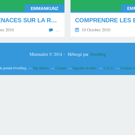
EMMANKUNZ
EM
LES MENACES SUR LA RETRAITE PAR REPARTITION EN FRANCE
re 2010
…
10 Octobre 2010
Minimalist © 2014 - Hébergé par
Overblog
le portail Overblog
Top articles
Contact
Signaler un abus
C.G.U.
Cookies e