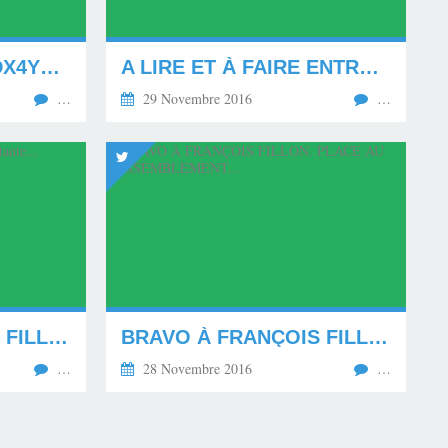
HTTPS://T.CO/FFOSDX4YBJ... HTTPS://T.CO/F2ASEFEJTJ
A LIRE ET À FAIRE ENTRER DANS LE DÉBAT !...
…
29 Novembre 2016
…
BRAVO À FRANÇOIS FILLON POUR L'ÉCLATANTE...
BRAVO À FRANÇOIS FILLON. PLACE AU RASSEMBLEMENT...
…
28 Novembre 2016
…