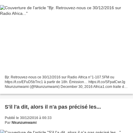
Bjr. Retrouvez-nous ce 30/12/2016 sur Radio Africa n°1-107.5FM ou
https://t.co/EFuD5bTnc1 à partir de 18h. Émission… https://t.co/SFpatCwrJg
Nkunzumwami (@Nkunzumwami) December 30, 2016 Africa1.com traite de
l'actualité en Afrique. Site officiel de la...
S'il l'a dit, alors il n'a pas précisé les...
Publié le 30/12/2016 à 00:33
Par
Nkunzumwami