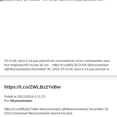
S'il l'a dit, alors il n'a pas précisé les circonstances et les contreparties avec
leur employeur!Il n'a pas dû cro… https://t.co/qRy7bCoVzK Nkunzumwami
(@Nkunzumwami) December 30, 2016 S'il l'a dit, alors il n'a pas précisé les
circonstances et les contreparties...
https://t.co/ZWLBz2YvBw
Publié le 29/12/2016 à 11:23
Par
Nkunzumwami
https://t.co/ZWLBz2YvBw Nkunzumwami (@Nkunzumwami) December 29,
2016 Emmanuel Nkunzumwami shared his post.