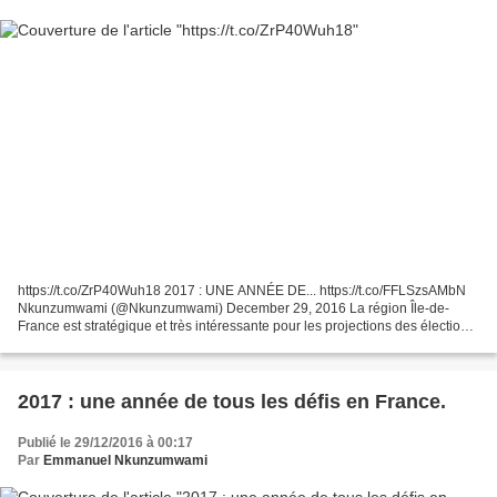
https://t.co/ZrP40Wuh18 2017 : UNE ANNÉE DE... https://t.co/FFLSzsAMbN
Nkunzumwami (@Nkunzumwami) December 29, 2016 La région Île-de-
France est stratégique et très intéressante pour les projections des élections
en France en 2017. Parce que l'Île-de-France...
2017 : une année de tous les défis en France.
Publié le 29/12/2016 à 00:17
Par
Emmanuel Nkunzumwami