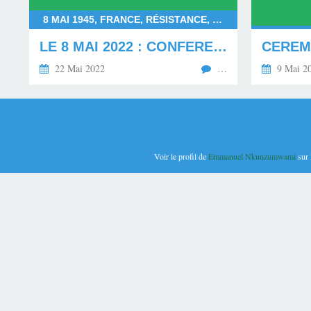
8 MAI 1945, FRANCE, RÉSISTANCE, SECONDE GUERRE MONDIALE, CITADELLE D'AMIENS, POTEAU DES FUSILLÉS, CENTRE DE MÉMOIRE ET D'HISTOIRE - SOMME - RÉSISTANCE ET DÉPORTATION
LE 8 MAI 2022 : CONFERENCE SUR LES RESEAUX DE RESISTANCE DANS LA SOMME ENTRE 1940-1945 !
22 Mai 2022
…
9 Mai 2
Voir le profil de
Emmanuel Nkunzumwami
sur 