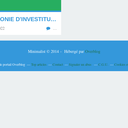
CEREMONIE D'INVESTITURE DU PRESIDENT EMMANUEL MACRON, LE 7 MAI 2022
022
…
Minimalist © 2014 - Hébergé par
Overblog
le portail Overblog
Top articles
Contact
Signaler un abus
C.G.U.
Cookies e