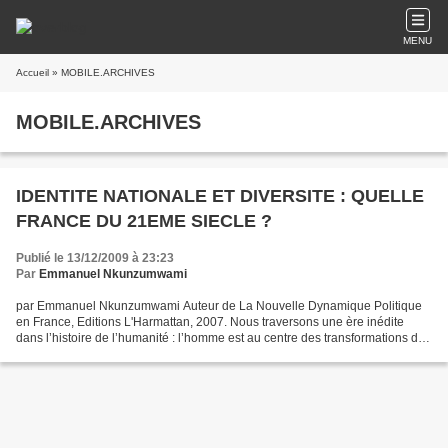
MENU
Accueil
» MOBILE.ARCHIVES
MOBILE.ARCHIVES
IDENTITE NATIONALE ET DIVERSITE : QUELLE
FRANCE DU 21EME SIECLE ?
Publié le 13/12/2009 à 23:23
Par
Emmanuel Nkunzumwami
par Emmanuel Nkunzumwami Auteur de La Nouvelle Dynamique Politique
en France, Editions L'Harmattan, 2007. Nous traversons une ère inédite
dans l’histoire de l’humanité : l’homme est au centre des transformations du
monde et de la terre ! Il ne subit plus...