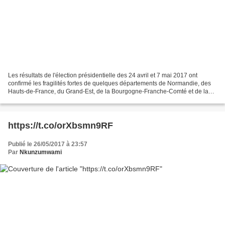
Les résultats de l'élection présidentielle des 24 avril et 7 mai 2017 ont
confirmé les fragilités fortes de quelques départements de Normandie, des
Hauts-de-France, du Grand-Est, de la Bourgogne-Franche-Comté et de la
Provence-Alpes-Côte d'Azur. Le tableau...
https://t.co/orXbsmn9RF
Publié le 26/05/2017 à 23:57
Par
Nkunzumwami