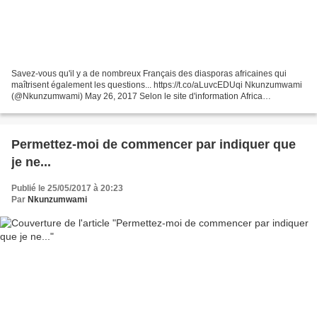
Savez-vous qu'il y a de nombreux Français des diasporas africaines qui
maîtrisent également les questions... https://t.co/aLuvcEDUqi Nkunzumwami
(@Nkunzumwami) May 26, 2017 Selon le site d'information Africa
Intelligence, c'est le diplomate Franck Paris...
Permettez-moi de commencer par indiquer que
je ne...
Publié le 25/05/2017 à 20:23
Par
Nkunzumwami