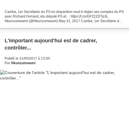
Camba, 1er Secrétaire du PS en disparition veut-il régler ses comptes du PS
avec Richard Ferrand, élu député PS et… https://t.co/GFZ22DTp3L
Nkunzumwami (@Nkunzumwami) May 31, 2017 Camba, 1er Secrétaire du
PS en disparition veut-il régler ses comptes du...
L'important aujourd'hui est de cadrer,
contrôler...
Publié le 31/05/2017 à 13:05
Par
Nkunzumwami