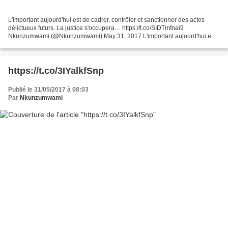
L'important aujourd'hui est de cadrer, contrôler et sanctionner des actes
délictueux futurs. La justice s'occupera… https://t.co/SIDTmfnai9
Nkunzumwami (@Nkunzumwami) May 31, 2017 L'important aujourd'hui est
de cadrer, contrôler et sanctionner des actes...
https://t.co/3IYalkfSnp
Publié le 31/05/2017 à 08:03
Par
Nkunzumwami