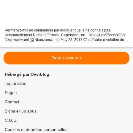
Permettez-moi de commencer par indiquer que je ne connais pas
personnellement Richard Ferrand. Cependant, un... https://t.co/T5Vss8lDVx
Nkunzumwami (@Nkunzumwami) May 25, 2017 C'est l'autre révélation du
Canard enchaîné sur Richard Ferrand. Outre une...
Page suivante >
Hébergé par Overblog
Top articles
Pages
Contact
Signaler un abus
C.G.U.
Cookies et données personnelles