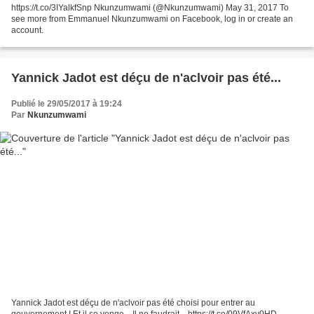
https://t.co/3IYalkfSnp Nkunzumwami (@Nkunzumwami) May 31, 2017 To
see more from Emmanuel Nkunzumwami on Facebook, log in or create an
account.
Yannick Jadot est déçu de n'aclvoir pas été...
Publié le 29/05/2017 à 19:24
Par
Nkunzumwami
Yannick Jadot est déçu de n'aclvoir pas été choisi pour entrer au
gouvernement ! Et il se venge... Il ne faudrait... https://t.co/09VfAxv0HD