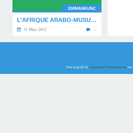
EMMANKUNZ
L'AFRIQUE ARABO-MUSULMANE ET LES PAYS VOISINS D'EUROPE DANS LA MONDIALISATION
31 Mars 2012
…
Voir le profil de
Emmanuel Nkunzumwami
sur 