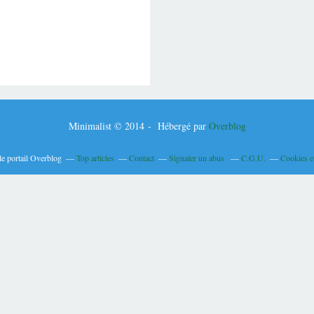
Minimalist © 2014 - Hébergé par
Overblog
le portail Overblog
Top articles
Contact
Signaler un abus
C.G.U.
Cookies e