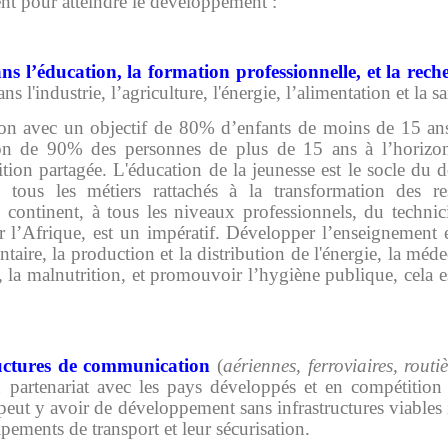
ent pour atteindre le développement :
ns l’éducation, la formation professionnelle, et la rec
s l'industrie, l’agriculture, l'énergie, l’alimentation et la sa
tion avec un objectif de 80% d’enfants de moins de 15 ans 
tion de 90% des personnes de plus de 15 ans à l’horizo
ition partagée. L'éducation de la jeunesse est le socle d
 tous les métiers rattachés à la transformation des res
du continent, à tous les niveaux professionnels, du techni
r l’Afrique, est un impératif. Développer l’enseignement e
aire, la production et la distribution de l'énergie, la méde
 la malnutrition, et promouvoir l’hygiène publique, cela e
ructures de communication
(
aériennes, ferroviaires, routiè
partenariat avec les pays développés et en compétition
 peut y avoir de développement sans infrastructures viables i
uipements de transport et leur sécurisation.