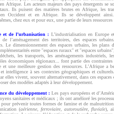
 en Afrique. Les acteurs majeurs des pays émergents se so
taux. Ils puisent des matières brutes en Afrique, les tr
 en Occident et en Afrique. Ils se développent ainsi
êmes, chez eux et pour eux, une partie de leurs ressources 
 et de l’urbanisation :
L’industrialisation en Europe 
 de l’aménagement des territoires, des espaces urbains
cs. Le dimensionnement des espaces urbains, les plans d'
 complémentarités entre "espaces ruraux" et "espaces urbains
s déchets, les transports, les aménagements industriels, l
ôles économiques régionaux... font partie des contraintes
e et une meilleure gestion des ressources. L’Afrique a b
t intelligence à ses contextes géographiques et culturels
car elles vivent, souvent alternativement, dans ces espace
oser des modèles adaptés à leur développement.
ience du développement :
Les pays européens et d’Amériq
oyens sanitaires et médicaux ; ils ont amélioré les process
on pour prévenir toutes formes de famine et de malnutrition
nication (
aérienne, ferroviaire, autoroutière, fluviale
), a