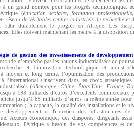
formation. Le niveau d’éducation et de la recherche assur
le à un grand nombre pour les progrès technologique, éc
Afrique (
éducation scolaire, formation professionnell
en réseau de véritables centres
industriels
de recherche et 
r bâtir durablement le progrès en Afrique. Les diaspo
ces. Elles doivent maintenant les mettre à la disposition d
tégie de gestion des investissements de développement
monde n’empêche pas les nations industrialisées de poursu
recherche et l’innovation technologique et industriell
 à moyen et long terme, l’optimisation des productions 
à l’international s'inscrivent dans les choix stratégiques
dustrialisés (
Allemagne, Chine, États-Unis, France, R
fit jusqu’à 188 milliards d’euros d’excédents commerciau
 déficits jusqu’à 65 milliards d’euros la même année pour
mmation ; la capacité, la qualité des installations et le n
le développement et l'entretien des infrastructures de
ique. Acteurs économiques des diasporas, dirigeants assis 
ccidentaux, l'Afrique a besoin de vos compétences et de 