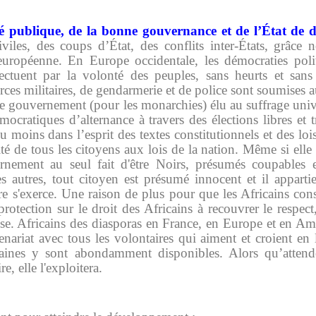
té publique, de la bonne gouvernance et de l’État de d
iviles, des coups d’État, des conflits inter-États, grâce 
ropéenne. En Europe occidentale, les démocraties poli
ectuent par la volonté des peuples, sans heurts et sans
rces militaires, de gendarmerie et de police sont soumises 
e gouvernement (pour les monarchies) élu au suffrage univer
émocratiques d’alternance à travers des élections libres et t
u moins dans l’esprit des textes constitutionnels et des lois)
ité de tous les citoyens aux lois de la nation. Même si elle
rnement au seul fait d'être Noirs, présumés coupables e
s autres, tout citoyen est présumé innocent et il appartie
aire s'exerce. Une raison de plus pour que les Africains cons
otection sur le droit des Africains à recouvrer le respect, 
e. Africains des diasporas en France, en Europe et en Am
tenariat avec tous les volontaires qui aiment et croient en
maines y sont abondamment disponibles. Alors qu’atten
re, elle l'exploitera.