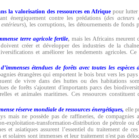
ns la valorisation des ressources en Afrique
pour lutter 
ttant énergiquement contre les prédations (
des acteurs 
 extérieurs
), les corruptions, les détournements de fonds pu
mense terre agricole fertile
,
mais les Africains meurent 
doivent créer et développer des industries de la chaîne
versifications et
améliorer
les rendements agricoles. Ce
d’immenses étendues de forêts avec toutes les espèces d
agnies étrangères qui emportent le bois brut vers les pays
inuent de vivre dans des huttes ou des habitations so
ues de forêts s'ajoutent d'importants parcs des biodiversit
relles et animales maritimes. Ces ressources constituent d
mense réserve mondiale de ressources énergétiques,
elle p
pays mais ne possède pas de raffineries, de compagnies af
ion-exploitation-transformation-distribution de pétrole ou
es et asiatiques assurent l’essentiel du traitement de ces
 et solaires sont immenses et leur traitement n'est pas dél