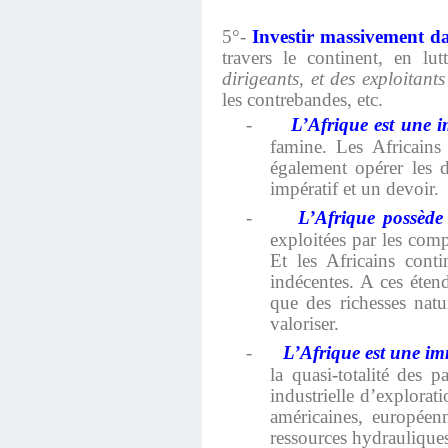
5°-
Investir massivement da
travers le continent, en lu
dirigeants, et des exploitants
les contrebandes, etc.
-
L’Afrique est une im
famine. Les Africains 
également opérer les di
impératif et un devoir.
-
L’Afrique possède 
exploitées par les comp
Et les Africains cont
indécentes. A ces étend
que des richesses natu
valoriser.
-
L’Afrique est une im
la quasi-totalité des 
industrielle d’explorat
américaines, européenn
ressources hydrauliques