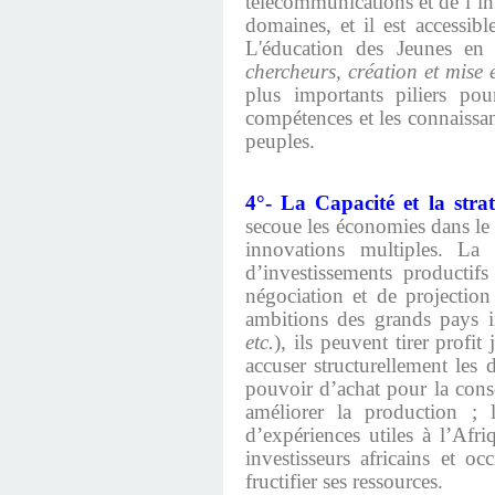
télécommunications et de l’in
domaines, et il est accessib
L'éducation des Jeunes en 
chercheurs, création et mise 
plus importants piliers pou
compétences et les connaissan
peuples.
4°- La Capacité et la stra
secoue les économies dans le 
innovations multiples. La 
d’investissements productifs
négociation et de projection 
ambitions des grands pays in
etc.
), ils peuvent tirer pro
accuser structurellement les
pouvoir d’achat pour la conso
améliorer la production ; 
d’expériences utiles à l’Afr
investisseurs africains et o
fructifier ses ressources.