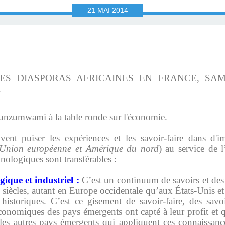
21
MAI
2014
S DIASPORAS AFRICAINES EN FRANCE, SAM
.
nzumwami à la table ronde sur l'économie.
vent puiser les expériences et les savo
ir-faire dans d'
Union européenne et Amérique du nord
) au service de 
hnologiques sont transférables :
gique et industriel :
C’est un continuum de savoirs et des 
siècles, autant en Europe occidentale qu’aux États-Unis et
historiques. C’est ce gisement de savoir-faire, des savo
conomiques des pays émergents ont capté à leur profit et qu
s les autres pays émergents qui appliquent ces connaissan