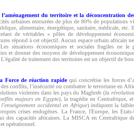
 l’aménagement du territoire et la déconcentration de
cités urbaines entourées de plus de 80% de populations viv
blique, alimentaire, énergétique, sanitaire, médicale, etc. 
créant de véritables « pôles de développement économi
ures répond à cet objectif. Aucun espace urbain africain n
es situations économiques et sociales fragiles ne le 
ains et donner des moyens de développement économique, in
'égalité de traitement des territoires est un objectif de bo
la Force de réaction rapide
qui concrétise les forces d’
des conflits, l’insécurité ou combattre le terrorisme en Afriq
olutions violentes dans les pays du Maghreb (
la révolutio
conflits majeurs en Egypte)
, la tragédie en Centrafrique, e
e l’enseignement occidental en Afrique
) indiquent la faible
propres crises endogènes. La France, l'Europe, les Etats
ui des capacités africaines. La MISCA en Centrafrique de
 et opérationnel.