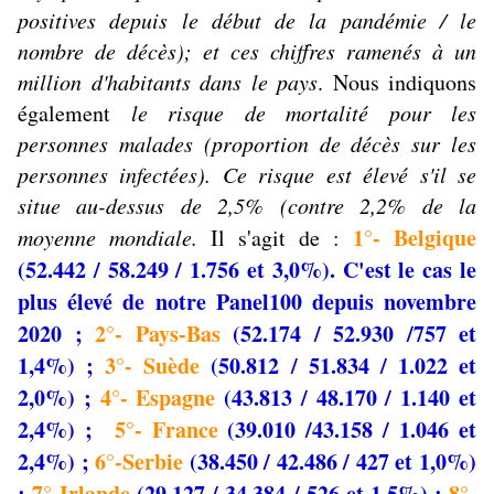
positives depuis le début de la pandémie / le
nombre de décès); et ces chiffres ramenés à un
million d'habitants dans le pays
. Nous indiquons
également
le risque de mortalité pour les
personnes malades (proportion de décès sur les
personnes infectées). Ce risque est élevé s'il se
situe au-dessus de 2,5% (contre 2,2% de la
1°- Belgique
moyenne mondiale.
Il s'agit de :
(52.442 / 58.249 / 1.756 et 3,0%). C'est le cas le
plus élevé de notre Panel100 depuis novembre
2020 ;
2°- Pays-Bas
(52.174 / 52.930 /757 et
1,4%) ;
3°- Suède
(50.812 / 51.834 / 1.022 et
2,0%) ;
4°- Espagne
(43.813 / 48.170 / 1.140 et
2,4%) ;
5°- France
(39.010 /43.158 / 1.046 et
2,4%) ;
6°-Serbie
(38.450 / 42.486 / 427 et 1,0%)
;
7°-Irlande
(29.127 / 34.384 / 526 et 1,5%) ;
8°-