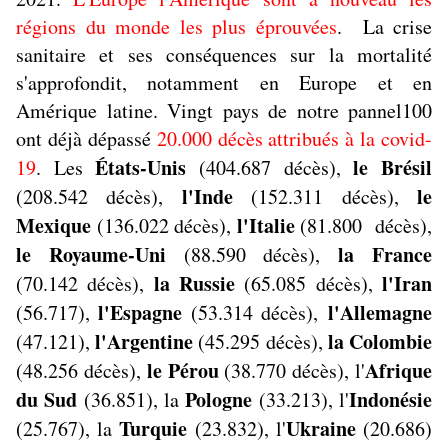
régions du monde les plus éprouvées
. La crise
sanitaire et ses conséquences sur la mortalité
s'approfondit, notamment en Europe et en
Amérique latine. Vingt pays de notre pannel100
ont déjà dépassé
20.000 décès attribués à la covid-
États-Unis
le Brésil
19
. Les
(404.687 décès),
l'Inde
le
(208.542 décès),
(152.311 décès),
Mexique
l'Italie
(136.022 décès),
(81.800 décès),
le Royaume-Uni
la France
(88.590 décès),
la Russie
l'Iran
(70.142 décès),
(65.085 décès),
l'Espagne
l'Allemagne
(56.717),
(53.314 décès),
l'Argentine
la Colombie
(47.121),
(45.295 décès),
le Pérou
Afrique
(48.256 décès),
(38.770 décès), l'
du Sud
Pologne
Indonésie
(36.851), la
(33.213), l'
Turquie
Ukraine
(25.767), la
(23.832), l'
(20.686)