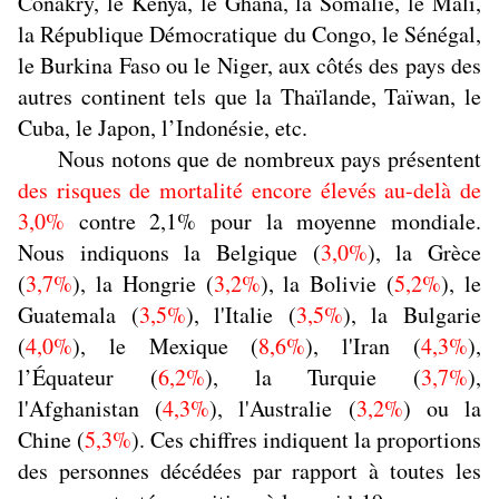
Conakry, le Kenya, le Ghana,
la Somalie, le Mali,
la République Démocratique du Congo,
le Sénégal,
le Burkina Faso ou le Niger, aux côtés des pays des
autres continent tels que
la Thaïlande, Taïwan, le
Cuba, le Japon, l’Indonésie, etc
.
Nous notons que de nombreux pays présentent
des risques de mortalité encore élevés au-delà de
3,0%
contre 2,1% pour la moyenne mondiale.
Nous indiquons la Belgique (
3,0%
), la Grèce
(
3,7%
), la Hongrie (
3,2%
), la Bolivie (
5,2%
), le
Guatemala (
3,5%
), l'Italie (
3,5%
), la Bulgarie
(
4,0%
), le Mexique (
8,6%
), l'Iran (
4,3%
),
l’Équateur (
6,2%
), la Turquie (
3,7%
),
l'Afghanistan (
4,3%
), l'Australie (
3,2%
) ou la
Chine (
5,3%
). Ces chiffres indiquent la proportions
des personnes décédées par rapport à toutes les