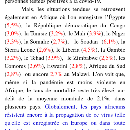
personnes testées positives à la covid-19.
Mais, les situations tendues se retrouvent
également en Afrique où l'on enregistre l’Égypte
(
5,5%
), la République démocratique du Congo
(
3,0%
), la Tunisie (
3,2%
), le Mali (
3,9%
), le Niger
(
3,3%
), la Somalie (
2,7%
), le Soudan (
6,1%
), la
Sierra Leone (
2,6%
), le Liberia (
4,5%
), la Gambie
(
3,2%
), le Tchad (
3,9%
), le Zimbabwe (
2,5%
), les
Comores (
2,6%
), Eswatini (
2,8%
), Afrique du Sud
(
2,8%
) ou encore
2,7%
au Malawi. L'on voit que,
même si la pandémie est moins violente en
Afrique, le taux de mortalité reste très élevé, au-
delà de la moyenne mondiale de 2,1%, dans
plusieurs pays.
Globalement, les pays africains
résistent encore à la propagation de ce virus telle
qu'elle est enregistrée en Europe ou dans toute