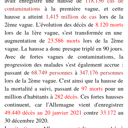
avait enregistré une hausse de
118.136 cas de
contaminations
à la première vague, et cette
hausse a atteint
1,415 million de cas
lors de la
2ème vague. L'évolution des décès de
8.120 morts
lors de la 1ère vague, s'est transformée en une
augmentation de
23.586 morts
lors de la 2ème
vague. La hausse a donc presque triplé en 90 jours.
Avec de fortes vagues de contaminations, la
progression des malades s'est également accrue :
passant de
68.749 personnes
à
347.176 personnes
lors de la 2ème vague. C'est ainsi que la hausse de
la mortalité a suivi, passant de
97 morts
pour un
million d'habitants à
282 décès.
Ces fortes hausses
continuent, car l'Allemagne vient d'enregistrer
49.440 décès au 20 janvier 2021
contre
33.172
au
30 décembre 2020.