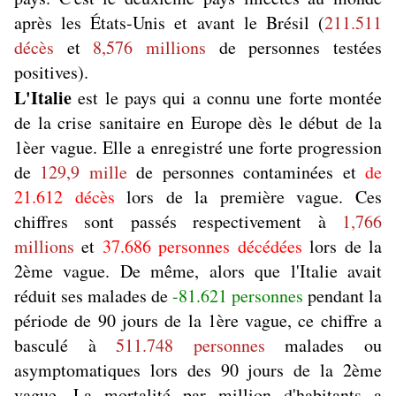
après les États-Unis et avant le Brésil (
211.511
décès
et
8,576 millions
de personnes testées
positives).
L'Italie
est le pays qui a connu une forte montée
de la crise sanitaire en Europe dès le début de la
1èer vague. Elle a enregistré une forte progression
de
129,9 mille
de personnes contaminées et
de
21.612 décès
lors de la première vague. Ces
chiffres sont passés respectivement à
1,766
millions
et
37.686 personnes décédées
lors de la
2ème vague. De même, alors que l'Italie avait
réduit ses malades de
-81.621 personnes
pendant la
période de 90 jours de la 1ère vague, ce chiffre a
basculé à
511.748 personnes
malades ou
asymptomatiques lors des 90 jours de la 2ème
vague. La mortalité par million d'habitants a