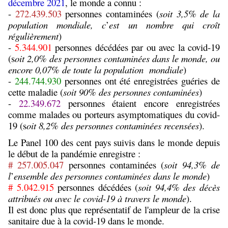
décembre 2021
, le monde a connu :
-
272.439.503
personnes contaminées (
soit 3,5% de la
population mondiale, c
’
est un nombre qui croît
régulièrement
)
-
5.344.901
personnes décédées par ou avec la covid-19
(s
oit 2,0% des personnes contaminées dans le monde, ou
encore 0,07% de toute la population mondiale
)
-
244.744.930
personnes ont été enregistrées guéries de
cette maladie (
soit 90% des personnes contaminées
)
-
22.349.672
personnes étaient encore enregistrées
comme malades ou porteurs asymptomatiques du covid-
19 (s
oit 8,2% des personnes contaminées recensées
).
Le Panel 100 des cent pays suivis dans le monde depuis
le début de la pandémie enregistre :
# 257.005.047
personnes contaminées (
soit 94,3% de
l
’
ensemble des personnes contaminées dans le monde
)
# 5.042.915
personnes décédées (
soit 94,4% des décès
attribués ou avec le covid-19 à travers le monde
).
Il est donc plus que représentatif de l'ampleur de la crise
sanitaire due à la covid-19 dans le monde.