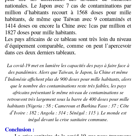
nationales. Le Japon avec 7 cas de contaminations par
million d’habitants recourt à 1568 doses pour mille
habitants, de même que Taïwan avec 9 contaminés et
1414 doses ou encore la Chine avec 1cas par million et
1827 doses pour mille habitants.
Les pays africains de ce tableau sont très loin du niveau
d’équipement comparable, comme on peut l’apercevoir
dans ces deux derniers tableaux.
La covid-19 met en lumière les capacités des pays à faire face à
des pandémies. Alors que Taïwan, le Japon, la Chine et même
’
l
Indonésie affichent plus de 900 doses pour mille habitants, alors
que le nombre des contaminations reste très faibles, les pays
africains présentant le même niveau de contaminations se
retrouvent très largement sous la barre de 400 doses pour mille
habitants
(Nigeria : 58 ; Cameroun et Burkina Faso : 37 ; Côte
’
d
Ivoire : 182 ; Angola : 314 ; Sénégal : 115 ). Le monde est
inégal devant la crise sanitaire commune.
Conclusion :
La crise sanitaire de la covid-19 que nous traversons