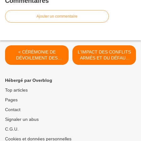
Commentaires
Ajouter un commentaire
< CÉRÉMONIE DE
L'IMPACT DES CONFLITS
DÉVOILEMENT DES
ARMÉS ET DU DÉFAUT
STÈLES EN HOMMAGE
D'ÉLECTRICITÉ SUR LE
AUX GÉNÉRAUX CRÉPIN
DÉVELOPPEMENT EN
ET DE GUILLEBON À
AFRIQUE EN 2023 >
Hébergé par Overblog
AMIENS
Top articles
Pages
Contact
Signaler un abus
C.G.U.
Cookies et données personnelles