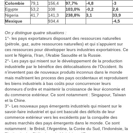
Colombie
79,1
156,4
97,7%
-4,8
-3
Egypte
53,2
108
103,0%
-0,2
2,6
Nigeria
41,7
141,3
238,8%
3,1
33,9
Mexique
934,4
-4,5
On y distingue quatre situations :
1°- les pays exportateurs disposant des ressources naturelles
(pétrole, gaz, autre ressources naturelles) et qui s’appuient sur
ces ressources pour développer leurs industries exportatrices. Ce
sont le Nigéria, l’Iran, l’Arabie Saoudite et la Russie.
2°- Les pays qui misent sur le développement de la production
industrielle par le bénéfice des délocalisations de l’Occident. Ils
n’inventent pas de nouveaux produits inconnus dans le monde
mais maîtrisent les process des pays occidentaux et reproduisent
les biens industriels à bas coûts pour concurrencer leurs
donneurs d’ordre et maintenir la croissance de leur économie et
du commerce extérieur. Ce sont notamment : Singapour, Taïwan
et la Chine.
3°- Les nouveaux pays émergents industriels qui misent sur le
savoir-faire industriel et qui ont basculé des déficits de leur
commerce extérieur vers les excédents par la conquête des
autres marchés des pays émergents dans le monde. Ce sont
notamment : le Brésil, l’Argentine, la Corée du Sud, l’Indonésie, la