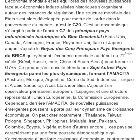
L’économie mondiale et les équilibres des nouvelles puissances
face aux économies industrialisées historiques s’organisent
autour des instances de régulation. Une structure mondiale des
Etats s’est alors développée pour mettre de l’ordre dans la
gouvernance du monde :
c’est le G20.
C’est un ensemble qui
s’élargit à partir de l’ancien
G7
des
principaux pays
industrialisés historiques du Bloc Occidental
(Etats-Unis,
Canada, Allemagne, France, Royaume-Uni, Italie et Japon)
auquel s’ajoute le
Noyau des Cinq Principaux Pays Emergents
ème
du BRICS
qui rythment l’économie mondiale au début du 21
siècle (Brésil, Russie, Inde, Chine et South-Africa) pour former le
G7+5. Ce groupe s’est ensuite étendu aux
Sept Autres Pays
Emergents
parmi les plus dynamiques, formant l’AMACITA
(Australie, Mexique, Argentine, Corée du Sud, Indonésie, Turquie
et Arabie Saoudite). A ces Etats identifiés s’ajoutent un
observateur permanent européen, l’Espagne, et une structure
représentant l’Union Européenne, la Commission Européenne.
Cependant, derrière l’AMACITA, de nouvelles puissances
émergentes poussent la porte par leur dynamisme de croissance
économique. On peut citer notamment : Thaïlande, Taiwan,
Pologne, Singapour, Philippines, Malaisie, Iran, Pakistan,
Colombie, Egypte, Nigéria et bien d’autres encore… ces pays se
caractérisent par une forte poussée démographique qui
s’accompagne d’une forte croissance économique, contrairement