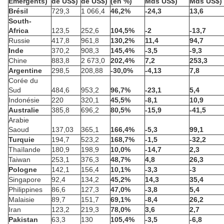
Emergents)
de US$)
de US$)
(en %)
Mds US$)
Mds US$)
Brésil
729,3
1 066,4
46,2%
-24,3
13,6
South-
Africa
123,5
252,6
104,5%
-2
-13,7
Russie
417,8
961,8
130,2%
11,4
94,7
Inde
370,2
908,3
145,4%
-3,5
-9,3
Chine
883,8
2 673,0
202,4%
7,2
253,3
Argentine
298,5
208,88
-30,0%
-4,13
7,8
Corée du
Sud
484,6
953,2
96,7%
-23,1
5,4
Indonésie
220
320,1
45,5%
-8,1
10,9
Australie
385,8
696,2
80,5%
-15,9
-41,5
Arabie
Saoud
137,03
365,1
166,4%
-5,3
99,1
Turquie
194,7
523,2
168,7%
-1,5
-32,2
Thaïlande
180,9
198,9
10,0%
-14,7
2,3
Taiwan
253,1
376,3
48,7%
4,8
26,3
Pologne
142,1
156,4
10,1%
-3,3
-3
Singapore
92,4
134,2
45,2%
14,3
35,4
Philippines
86,6
127,3
47,0%
-3,8
5,4
Malaisie
89,7
151,7
69,1%
-8,4
26,2
Iran
123,2
219,3
78,0%
3,6
2,7
Pakistan
63,3
130
105,4%
-3,5
-6,8