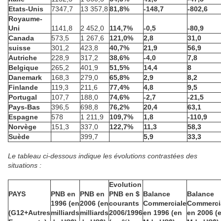
Etats-Unis
7347,7
13 357,8
81,8%
-148,7
-802,6
Royaume-
Uni
1141,8
2 452,0
114,7%
-0,5
-80,9
Canada
573,5
1 267,6
121,0%
2,8
31,0
suisse
301,2
423,8
40,7%
21,9
56,9
Autriche
228,9
317,2
38,6%
-4,0
7,8
Belgique
265,2
401,9
51,5%
14,4
8
Danemark
168,3
279,0
65,8%
2,9
8,2
Finlande
119,3
211,6
77,4%
4,8
9,5
Portugal
107,7
188,0
74,6%
-2,7
-21,5
Pays-Bas
396,5
698,8
76,2%
20,4
63,1
Espagne
578
1 211,9
109,7%
1,8
-110,9
Norvège
151,3
337,0
122,7%
11,3
58,3
Suède
399,7
5,9
33,3
Le tableau ci-dessous indique les évolutions contrastées des
situations :
Evolution
PAYS
PNB en
PNB en
PNB en $
Balance
Balance
1996 (en
2006 (en
courants
Commerciale
Commerci
(G12+Autres
milliards
milliards
2006/1996
en 1996 (en
en 2006 (