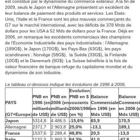
est constitué par le dynamisme du commerce extérieur. A la fin de
2009, seuls le Japon et l’Allemagne présentent un excédent de
leur balance de paiement des produits et services. Les Etats-
Unis, l’Italie et la France sont les plus mauvais commerçants du
G7 sur le marché international, avec les déficits de 378 Mrds de
dollars pour les USA à 52 Mds de dollars pour la France. Déjà en
2006, on remarque les excédents commerciaux des champions
de l’Economie Industrielle des pays industrialisés : l’Allemagne
(189G$), le Japon (170G$), les Pays-Bas (63G$), les pays
scandinaves : Norvège (58G$), la Suède (33G$), la Finlande
(10G$) et le Danemark (8G$). La Suisse bénéficie à la fois de
valeur financière de banque-refuge du capitalisme mondial et du
dynamisme de son industrie.
Le tableau ci-dessous indique les évolutions de 1996 à 2006.
Evolution
PNB en
PNB en
PNB en $
Balance
Balance
PAYS
1996 (en
2006 (en
courants
Commerciale
Commerci
milliards
milliards
2006/1996
en 1996 (en
en 2006 (
(G7+Europe
)
de US$)
de US$)
(en %)
Mds US$)
Mds US$)
Japon
5314,8
4 486,5
-15,6%
65,9
170,5
Allemagne
2371,7
2 963,8
25,0%
-13,1
189,1
France
1537,6
2 288,4
48,8%
20,5
-13,0
Italie
1132,3
1 860,3
64,3%
41,0
-47,8