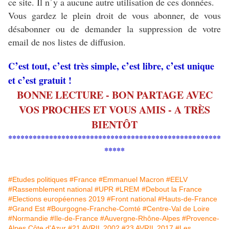
’
ce site. Il n
y a aucune autre utilisation de ces données.
Vous gardez le plein droit de vous abonner, de vous
désabonner ou de demander la suppression de votre
email de nos listes de diffusion.
’
’
’
’
C
est tout, c
est très simple, c
est libre, c
est unique
’
et c
est gratuit !
BONNE LECTURE - BON PARTAGE AVEC
VOS PROCHES ET VOUS AMIS - A TRÈS
BIENTÔT
****************************************************
*****
#Etudes politiques
#France
#Emmanuel Macron
#EELV
#Rassemblement national
#UPR
#LREM
#Debout la France
#Elections européennes 2019
#Front national
#Hauts-de-France
#Grand Est
#Bourgogne-Franche-Comté
#Centre-Val de Loire
#Normandie
#Ile-de-France
#Auvergne-Rhône-Alpes
#Provence-
Alpes Côte d'Azur
#21 AVRIL 2002
#23 AVRIL 2017
#Les