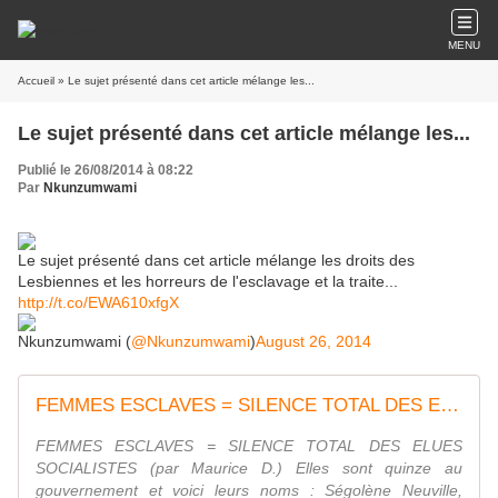
MENU
Accueil
» Le sujet présenté dans cet article mélange les...
Le sujet présenté dans cet article mélange les...
Publié le 26/08/2014 à 08:22
Par
Nkunzumwami
Le sujet présenté dans cet article mélange les droits des
Lesbiennes et les horreurs de l'esclavage et la traite...
http://t.co/EWA610xfgX
Nkunzumwami (
@Nkunzumwami
)
August 26, 2014
FEMMES ESCLAVES = SILENCE TOTAL DES ELUES SOCIALISTES (par Maurice D.)
FEMMES ESCLAVES = SILENCE TOTAL DES ELUES
SOCIALISTES (par Maurice D.) Elles sont quinze au
gouvernement et voici leurs noms : Ségolène Neuville,