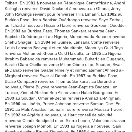
Tolbert.
En
1981
à nouveau en République Centrafricaine, André
Kolingba renverse David Dacko et à nouveau au Ghana, Jerry
John Rawlings revient pour renverser Hilla Limann. En
1982
au
Burkina Faso, Jean-Baptiste Ouédraogo renverse Saye Zerbo ;
au Tchad à nouveau Hissène Habré renverse Goukouni Oueddei.
En
1983
au Burkina Faso, Thomas Sankara renverse Jean-
Baptiste Ouédraogo
et au Nigeria, Muhammadu Buhari renverse
Shehu Shagari.
En
1984
en Guinée, Lansana Conté renverse
Louis Lansana Beavogui
et en Mauritanie, Maaouiya Ould Taya
renverse Mohamed Khouna Ould Haidalla.
En
1985
au Nigeria,
Ibrahim Babangida renverse Muhammadu Buhari ; en Ouganda,
Basilio Olara Okello renverse Milton Obote et au Soudan, Swar
al-Dahab renverse Gaafar Nimeiry et immédiatement
Ahmed al-
Mirghani renverse Swar al-Dahab. En
1987
au Burkina Faso,
Blaise Compaoré renverse Thomas Sankara ; au Burundi à
nouveau, Pierre Buyoya renverse Jean-Baptiste Bagaza ;
en
Tunisie, Zine el-Abidine Ben Ali renverse Habib Bourguiba. En
1989
au Soudan, Omar el-Béchir renverse Ahmad al-Mirghani.
En
1990
au Libéria, Prince Johnson renverse Samuel Doe. En
1991
au Mali, Amadou Toumani Touré renverse Moussa Traoré.
En
1992
en Algérie à nouveau, le Haut conseil de sécurité
renverse Chadli Bendjedid et en Sierra Leone, Valentine strasser
renverse Joseph Momoh. En
1993
au Nigeria à nouveau, Sani
Abacha destitue Ernest Shonekan.
En
1996
à nouveau au Sierra