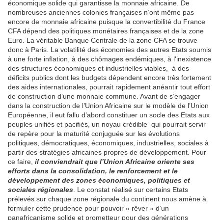
économique solide qui garantisse la monnaie africaine. De
nombreuses anciennes colonies françaises n’ont même pas
encore de monnaie africaine puisque la convertibilité du France
CFA dépend des politiques monétaires françaises et de la zone
Euro. La véritable Banque Centrale de la zone CFA se trouve
donc à Paris. La volatilité des économies des autres Etats soumis
à une forte inflation, à des chômages endémiques, à l'inexistence
des structures économiques et industrielles viables, à des
déficits publics dont les budgets dépendent encore très fortement
des aides internationales, pourrait rapidement anéantir tout effort
de construction d’une monnaie commune. Avant de s’engager
dans la construction de l’Union Africaine sur le modèle de l’Union
Européenne, il eut fallu d’abord constituer un socle des Etats aux
peuples unifiés et pacifiés, un noyau crédible qui pourrait servir
de repère pour la maturité conjuguée sur les évolutions
politiques, démocratiques, économiques, industrielles, sociales à
partir des stratégies africaines propres de développement. Pour
ce faire,
il conviendrait que l’Union Africaine oriente ses
efforts dans la consolidation, le renforcement et le
développement des zones économiques, politiques et
sociales régionales
. Le constat réalisé sur certains Etats
prélevés sur chaque zone régionale du continent nous amène à
formuler cette prudence pour pouvoir « rêver » d’un
panafricanisme solide et prometteur pour des générations