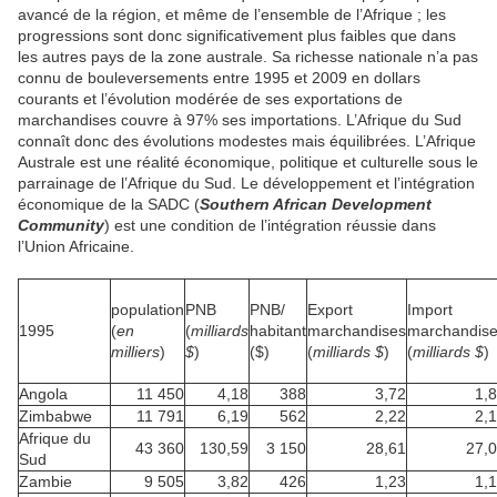
avancé de la région, et même de l’ensemble de l’Afrique ; les
progressions sont donc significativement plus faibles que dans
les autres pays de la zone australe. Sa richesse nationale n’a pas
connu de bouleversements entre 1995 et 2009 en dollars
courants et l’évolution modérée de ses exportations de
marchandises couvre à 97% ses importations. L’Afrique du Sud
connaît donc des évolutions modestes mais équilibrées. L’Afrique
Australe est une réalité économique, politique et culturelle sous le
parrainage de l’Afrique du Sud. Le développement et l’intégration
économique de la SADC (
Southern African Development
Community
) est une condition de l’intégration réussie dans
l’Union Africaine.
population
PNB
PNB/
Export
Import
1995
(
en
(
milliards
habitant
marchandises
marchandis
milliers
)
$
)
($)
(
milliards $
)
(
milliards $
)
Angola
11 450
4,18
388
3,72
1,
Zimbabwe
11 791
6,19
562
2,22
2,
Afrique du
43 360
130,59
3 150
28,61
27,
Sud
Zambie
9 505
3,82
426
1,23
1,