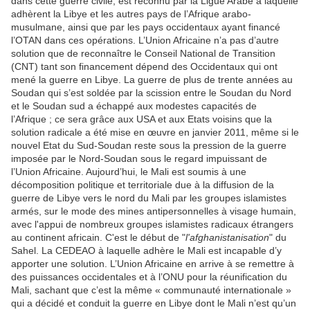
dans cette guerre civile, est reconnu par la Ligue Arabe à laquelle
adhèrent la Libye et les autres pays de l’Afrique arabo-
musulmane, ainsi que par les pays occidentaux ayant financé
l’OTAN dans ces opérations. L’Union Africaine n’a pas d’autre
solution que de reconnaître le Conseil National de Transition
(CNT) tant son financement dépend des Occidentaux qui ont
mené la guerre en Libye. La guerre de plus de trente années au
Soudan qui s’est soldée par la scission entre le Soudan du Nord
et le Soudan sud a échappé aux modestes capacités de
l’Afrique ; ce sera grâce aux USA et aux Etats voisins que la
solution radicale a été mise en œuvre en janvier 2011, même si le
nouvel Etat du Sud-Soudan reste sous la pression de la guerre
imposée par le Nord-Soudan sous le regard impuissant de
l’Union Africaine. Aujourd’hui, le Mali est soumis à une
décomposition politique et territoriale due à la diffusion de la
guerre de Libye vers le nord du Mali par les groupes islamistes
armés, sur le mode des mines antipersonnelles à visage humain,
avec l'appui de nombreux groupes islamistes radicaux étrangers
au continent africain. C'est le début de "
l'afghanistanisation
" du
Sahel. La CEDEAO à laquelle adhère le Mali est incapable d’y
apporter une solution. L’Union Africaine en arrive à se remettre à
des puissances occidentales et à l’ONU pour la réunification du
Mali, sachant que c’est la même « communauté internationale »
qui a décidé et conduit la guerre en Libye dont le Mali n’est qu’un