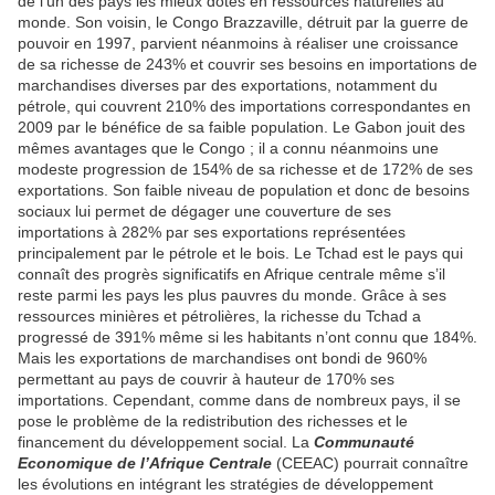
de l’un des pays les mieux dotés en ressources naturelles au
monde. Son voisin, le Congo Brazzaville, détruit par la guerre de
pouvoir en 1997, parvient néanmoins à réaliser une croissance
de sa richesse de 243% et couvrir ses besoins en importations de
marchandises diverses par des exportations, notamment du
pétrole, qui couvrent 210% des importations correspondantes en
2009 par le bénéfice de sa faible population. Le Gabon jouit des
mêmes avantages que le Congo ; il a connu néanmoins une
modeste progression de 154% de sa richesse et de 172% de ses
exportations. Son faible niveau de population et donc de besoins
sociaux lui permet de dégager une couverture de ses
importations à 282% par ses exportations représentées
principalement par le pétrole et le bois. Le Tchad est le pays qui
connaît des progrès significatifs en Afrique centrale même s’il
reste parmi les pays les plus pauvres du monde. Grâce à ses
ressources minières et pétrolières, la richesse du Tchad a
progressé de 391% même si les habitants n’ont connu que 184%.
Mais les exportations de marchandises ont bondi de 960%
permettant au pays de couvrir à hauteur de 170% ses
importations. Cependant, comme dans de nombreux pays, il se
pose le problème de la redistribution des richesses et le
financement du développement social. La
Communauté
Economique de l’Afrique Centrale
(CEEAC) pourrait connaître
les évolutions en intégrant les stratégies de développement