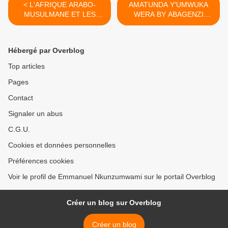
< L'AFRIQUE ARABO-
AMATUNDA Y'UMWUKA
MUSULMANE ET LES
WERA BY ABAGENZI
PAYS VOISINS D'EUROPE
CHOIR SDA >
DANS LA
MONDIALISATION
Hébergé par Overblog
Top articles
Pages
Contact
Signaler un abus
C.G.U.
Cookies et données personnelles
Préférences cookies
Voir le profil de Emmanuel Nkunzumwami sur le portail Overblog
Créer un blog sur Overblog
Créer un blog