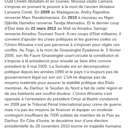
Ould Cheikh Abdallahi et en Guinée, Moussa Dadis Camara
s’impose en prenant le pouvoir à la mort de l’ancien dictateur
Lansana Conté. En
2009
au Madagascar, Andry Rajoelina
renverse Marc Ravalomanana. En
2010
à nouveau au Niger,
Djibrilla Hamidou renverse Tandja Mamadou. Et le dernier coup
d’Etat date du
22 mars
2012
au Mali où Amadou Sanogo
renverse Amadou Toumani Touré. A ces coups d’Etat militaires, il
convient d’ajouter les crises politiques et les guerres civiles où
l’Union Africaine n’est pas parvenue à s’imposer pour régler ces
conflits. Au Togo, à la mort de Gnassingbé Eyadema le 5 février
2005, son fils Faure Gnassingbé court-circuite la constitution et
s’impose à la présidence pour ensuite se faire élire comme
président le 4 mai 2005. La Somalie est en décomposition
politique depuis les années 1990 et le pays n’a toujours pas de
gouvernement légal sur son sol. L’UA ne dispose pas de
moyens matériels pour assurer la stabilité politique des Etats
membres. Au Darfour, le Soudan du Nord a fait de cette région et
de ses habitants ses souffre-douleur. L’Union Africaine s’est
opposée à l’arrestation du président Omar al-Bashir condamné
en 2008 par le Tribunal Pénal International pour crime de guerre,
mais n’a pas les moyens de financer et équiper un modeste
contingent insuffisant de 7000 soldats de maintien de la Paix au
Darfour. En Côte d’Ivoire, le deuxième tour d’une élection
présidentielle du 28 novembre 2010 tourne en tragédie humaine.