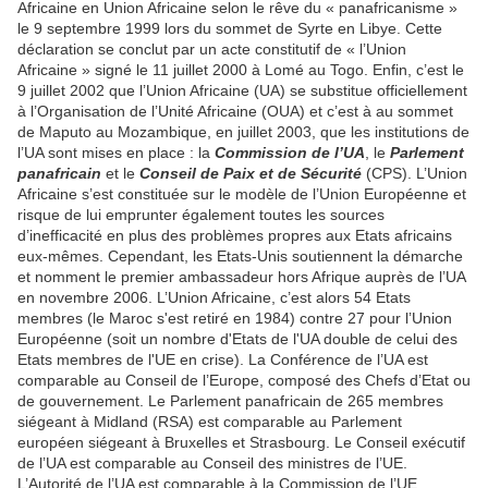
Africaine en Union Africaine selon le rêve du « panafricanisme »
le 9 septembre 1999 lors du sommet de Syrte en Libye. Cette
déclaration se conclut par un acte constitutif de « l’Union
Africaine » signé le 11 juillet 2000 à Lomé au Togo. Enfin, c’est le
9 juillet 2002 que l’Union Africaine (UA) se substitue officiellement
à l’Organisation de l’Unité Africaine (OUA) et c’est à au sommet
de Maputo au Mozambique, en juillet 2003, que les institutions de
l’UA sont mises en place : la
Commission de l’UA
, le
Parlement
panafricain
et le
Conseil de Paix et de Sécurité
(CPS). L’Union
Africaine s’est constituée sur le modèle de l’Union Européenne et
risque de lui emprunter également toutes les sources
d’inefficacité en plus des problèmes propres aux Etats africains
eux-mêmes. Cependant, les Etats-Unis soutiennent la démarche
et nomment le premier ambassadeur hors Afrique auprès de l’UA
en novembre 2006. L’Union Africaine, c’est alors 54 Etats
membres (le Maroc s'est retiré en 1984) contre 27 pour l’Union
Européenne (soit un nombre d'Etats de l'UA double de celui des
Etats membres de l'UE en crise). La Conférence de l’UA est
comparable au Conseil de l’Europe, composé des Chefs d’Etat ou
de gouvernement. Le Parlement panafricain de 265 membres
siégeant à Midland (RSA) est comparable au Parlement
européen siégeant à Bruxelles et Strasbourg. Le Conseil exécutif
de l’UA est comparable au Conseil des ministres de l’UE.
L’Autorité de l’UA est comparable à la Commission de l’UE,