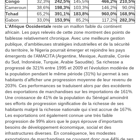
Congo
32,3%
242,5%
145,5%
466,2%
210,5%
Cameroun
38,6%
198,3%
103,3%
146,2%
90,0%
Tchad
65,2%
391,1%
183,8%
960,0%
168,9%
Gabon
33,0%
153,9%
85,2%
117,2%
282,3%
L’Afrique Occidentale
reste un maillon faible du continent
africain. Les pays relevés de cette zone montrent des points de
faiblesse relativement chronique. Avec une meilleure gestion
publique, d'ambitieuses stratégies industrielles et de la sécurité
du territoire, le Nigeria pourrait émerger et rejoindre les pays
émergents de l’AMACITA (Argentine, Mexique, Australie, Corée
du Sud, Indonésie, Turquie, Arabie Saoudite). Sa richesse a
progressé de 321% entre 1995 et 2009 et l’évolution modérée de
la population pendant le même période (31%) lui permet à ses
habitants d’afficher une progression moyenne de leur revenu de
203%. Ces performances se traduisent alors par des excédents
des exportations de marchandises sur les importations de 161%.
Une croissance de 41% de la population du Sénégal amoindrit
ses efforts de progression significative de la richesse de ses
habitants malgré la richesse nationale qui s’est accrue de 167%.
Les exportations ont également connue une très faible
progression de 99% alors que le pays éprouve d’importants
besoins de développement économique, social et des
infrastructures diverses. En conséquence, les modestes
exportations de marchandises ne couvrent donc que 44% de ses