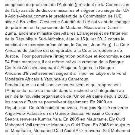
composée du président de l’Autorité (président de la Commission
de l’UE) assisté de dix commissaires et siégeant au siège de l’UA
à Addis-Abeba comme le président de la Commission de l'UE
siège à Bruxelles. C'est cette Autorité de l'UA qui vient de changer
de président en la personne de Madame Nkosazana Dlamini-
Zuma, ancienne ministre des Affaires Etrangères et de l'Intérieur
de la République Sud-Africaine, élue le 15 juillet 2012 contre le
candidat en exercice présenté par le Gabon, Jean Ping). La Cour
Africaine de Justice est comparable à la Cour Européenne de
Justice. Pour poursuivre l’intégration politique et économique des
54 Etats membres, il est même prévu la création de la Banque
Centrale Africaine siégeant à Abuja au Nigeria, la Banque
Africaine d’Investissement siégeant à Tripoli en Libye et le Fond
Monétaire Africain à Yaoundé au Cameroun.
Pendant que les ambitions se poursuivent et qui rapprochent
l’Afrique du reste du monde dans la recherche d’intégration au
sein de la nouvelle organisation de l’Union Africaine depuis 2002,
les coups d’Etats se poursuivent également. En
2003
en
République Centrafricaine à nouveau, François Bozizé renverse
Ange-Félix Patassé
en en Guinée-Bissau, Verissimo Correia
Seabra renverse Kumba Yala. En
2005
en Mauritanie, Ely Ould
Mohamed Vall renverse Maaouiya Ould Taya. En
2008
et toujours
en Mauritanie, Mohamed Ould Abdel Aziz renverse Sidi Mohamed