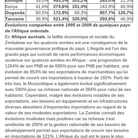
Ethiopie
39,0%
493,5%
303,2%
265,0%
22,3%
Kenya
41,6%
274,6%
151,4%
143,8%
45,9%
Ouganda
60,5%
172,9%
60,3%
857,7%
120,7%
Tanzanie
38,9%
521,4%
320,5%
293,6%
46,9%
Evolutions comparées entre 1995 et 2009 de quelques pays
de l'Afrique orientale.
En
Afrique australe
, la faillite économique et sociale du
Zimbabwe sur les quatorze années est une conséquence de la
mauvaise gouvernance politique du pays. L’Angola est l’un des
grands pays qui connaît de rares performances économiques
soutenue sur quatorze années en Afrique : une progression de
1264% de son PNB et de 695% pour son PNB par habitant, une
évolution de 853% de ses exportations de marchandises qui lui
permet de couvrir ses importations à hauteur de 182%. Parti de
très bas, le Mozambique a également évolué significativement
avec 590% pour sa richesse nationale et 384% pour celui de ses
habitants. Cependant, malgré des évolutions notables de ses
exportations, ses besoins en équipements et en infrastructures
diverses absorbent d’importantes importations au regard de la
valeur de ses modestes exportations. La Zambie connaît des
évolutions modestes mais positives car sa richesse s’est
améliorée de 200% et la gestion rationnelle de ses besoins de
développement permet aux exportations de couvrir ses besoins
en importations de 121%. L’Afrique du sud est le pays le plus