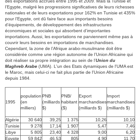
des exportations accrues entre 1995 et 2009. Mais la Tunisie et
l’Egypte, malgré les progressions significatives de leurs richesses
nationales et de leurs exportations pour 162% en Tunisie et 435%
pour l’Egypte, ont dû faire face aux importants besoins
d’équipements, de développement des infrastructures
économiques et sociales qui absorbent d’importantes
importations. Aussi, les exportations ne parviennent même pas à
couvrir leurs besoins en importations de marchandises.
Cependant, la zone de l’Afrique arabo-musulmane doit être
considérée comme une région autonome de l’Union Africaine qui
doit réaliser sa propre intégration au sein de l’
Union du
Maghreb Arabe
(UMA). L'un des Etats dynamiques de l'UMA est
le Maroc, mais celui-ci ne fait plus partie de l'Union Africaine
depuis 1984.
population
PNB
PNB/
Export
Import
1995
(
en
(
milliards
habitant
marchandises
marchandises
milliers
)
$
)
($)
(
milliards $
)
(
milliards $
)
Algérie
30 640
39,25
1 375
10,26
10,10
Tunisie
9 278
17,14
1 907
5,47
7,46
Libye
5 805
23,40
4 328
9,00
6,20
Egypte
59 842
46,53
805
4,90
11,70