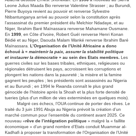
Leone Julius Maada Bio renverse Valentine Strasser ; au Burundi,
Pierre Buyoya revient au pouvoir et renverse Sylvestre
Ntibantunganya arrivé au pouvoir selon la constitution après
l'assassinat du premier président élu Melchior Ndadaye, et au
Niger, Ibrahim Baré Maïnassara renverse Mahamane Ousmane.
En
1999
, en Côte d'Ivoire, Robert Guéï renverse Henri Konan
Bédié et au Niger, Daouda Malam Wanké renverse Ibrahim Baré
Maïnassara.
L’Organisation de l’Unité Africaine a donc
échoué à «
maintenir la paix, assurer la stabilité politique
et instaurer la démocratie
» au sein des Etats membres.
Les
guerres civiles sur les bases tribales, ethniques, religieuses ou
régionales détruisent les pays, accroissent les corruptions et
plongent les nations dans la pauvreté ; la misère et la famine
gagnent les peuples ; les présidents sont assassinés au Nigeria
et au Burundi ; en 1994 le Rwanda connaît le plus grand
génocide de l'histoire après la Shoah et la plus forte densité de
tueries (plus d'un million de vies exterminées en quelques mois).
Malgré ces échecs, l’OUA continue de porter des rêves. Le
traité du 3 juin 1991 Abuja au Nigeria prévoit la création d’un
marché commun pour l’ensemble du continent avant 2025. Ce
nouveau «
rêve de l’intégration politique
» malgré la « faillite
économique » d’un grand nombre d’Etats conduit Muammar al-
Kadhafi à proposer la transformation de l’Organisation de l’Unité