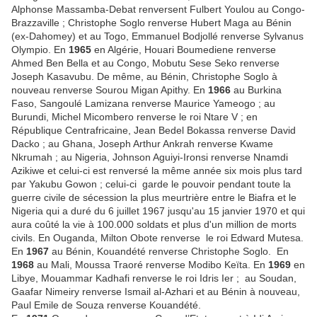
Alphonse Massamba-Debat renversent Fulbert Youlou au Congo-
Brazzaville ; Christophe Soglo renverse Hubert Maga au Bénin
(ex-Dahomey) et au Togo, Emmanuel Bodjollé renverse Sylvanus
Olympio.
En
1965
en Algérie, Houari Boumediene renverse
Ahmed Ben Bella et au Congo, Mobutu Sese Seko renverse
Joseph Kasavubu.
De même, au Bénin, Christophe Soglo à
nouveau renverse Sourou Migan Apithy. En
1966
au Burkina
Faso, Sangoulé Lamizana renverse Maurice Yameogo
;
au
Burundi, Michel Micombero renverse le roi Ntare V
; en
République
Centrafricaine, Jean Bedel Bokassa renverse David
Dacko ; au Ghana, Joseph Arthur Ankrah renverse Kwame
Nkrumah ; au Nigeria, Johnson Aguiyi-Ironsi renverse Nnamdi
Azikiwe et celui-ci est renversé la même année six mois plus tard
par Yakubu Gowon ; celui-ci garde le pouvoir pendant toute la
guerre civile de sécession la plus meurtrière entre le Biafra et le
Nigeria qui a duré du 6 juillet 1967 jusqu'au 15 janvier 1970 et qui
aura coûté la vie à 100.000 soldats et plus d'un million de morts
civils. En Ouganda, Milton Obote renverse le roi Edward Mutesa.
En
1967
au Bénin, Kouandété renverse Christophe Soglo. En
1968
au Mali, Moussa Traoré renverse Modibo Keïta. En
1969
en
Libye, Mouammar Kadhafi renverse le roi Idris Ier ; au Soudan,
Gaafar Nimeiry renverse Ismail al-Azhari et au Bénin à nouveau,
Paul Emile de Souza renverse Kouandété.