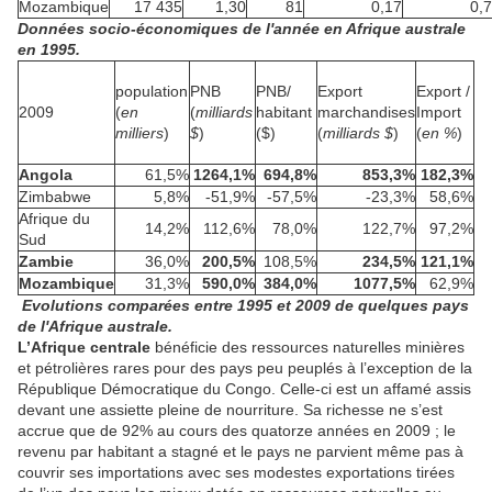
Mozambique
17 435
1,30
81
0,17
0,
Données socio-économiques de l'année en Afrique australe
en 1995.
population
PNB
PNB/
Export
Export /
2009
(
en
(
milliards
habitant
marchandises
Import
milliers
)
$
)
($)
(
milliards $
)
(
en %
)
Angola
61,5%
1264,1%
694,8%
853,3%
182,3%
Zimbabwe
5,8%
-51,9%
-57,5%
-23,3%
58,6%
Afrique du
14,2%
112,6%
78,0%
122,7%
97,2%
Sud
Zambie
36,0%
200,5%
108,5%
234,5%
121,1%
Mozambique
31,3%
590,0%
384,0%
1077,5%
62,9%
Evolutions comparées entre 1995 et 2009 de quelques pays
de l'Afrique australe.
L’Afrique centrale
bénéficie des ressources naturelles minières
et pétrolières rares pour des pays peu peuplés à l’exception de la
République Démocratique du Congo. Celle-ci est un affamé assis
devant une assiette pleine de nourriture. Sa richesse ne s’est
accrue que de 92% au cours des quatorze années en 2009 ; le
revenu par habitant a stagné et le pays ne parvient même pas à
couvrir ses importations avec ses modestes exportations tirées