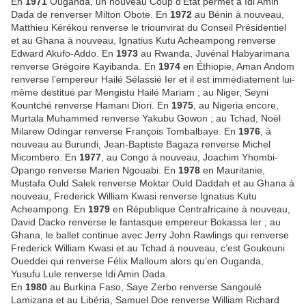
En
1971
Ouganda, un nouveau Coup d’Etat permet à Idi Amin
Dada de renverser Milton Obote. En
1972
au Bénin à nouveau,
Matthieu Kérékou renverse le triounvirat du Conseil Présidentiel
et au Ghana à nouveau, Ignatius Kutu Acheampong renverse
Edward Akufo-Addo. En
1973
au Rwanda, Juvénal Habyarimana
renverse Grégoire Kayibanda.
En
1974
en Éthiopie, Aman Andom
renverse l’empereur Hailé Sélassié Ier et il est immédiatement lui-
même destitué par Mengistu Hailé Mariam ; au Niger, Seyni
Kountché renverse Hamani Diori. En
1975
, au Nigeria encore,
Murtala Muhammed renverse Yakubu Gowon ; au Tchad, Noël
Milarew Odingar renverse François Tombalbaye. En
1976
, à
nouveau au Burundi, Jean-Baptiste Bagaza renverse Michel
Micombero. En
1977
, au Congo à nouveau, Joachim Yhombi-
Opango renverse Marien Ngouabi.
En
1978
en Mauritanie,
Mustafa Ould Salek renverse Moktar Ould Daddah et au Ghana à
nouveau, Frederick William Kwasi renverse Ignatius Kutu
Acheampong. En
1979
en République Centrafricaine à nouveau,
David Dacko renverse le fantasque empereur Bokassa Ier ; au
Ghana, le ballet continue avec Jerry John Rawlings qui renverse
Frederick William Kwasi et au Tchad à nouveau, c’est Goukouni
Oueddei qui renverse Félix Malloum alors qu’en Ouganda,
Yusufu Lule renverse Idi Amin Dada.
En
1980
au Burkina Faso, Saye Zerbo renverse Sangoulé
Lamizana et au Libéria, Samuel Doe renverse William Richard