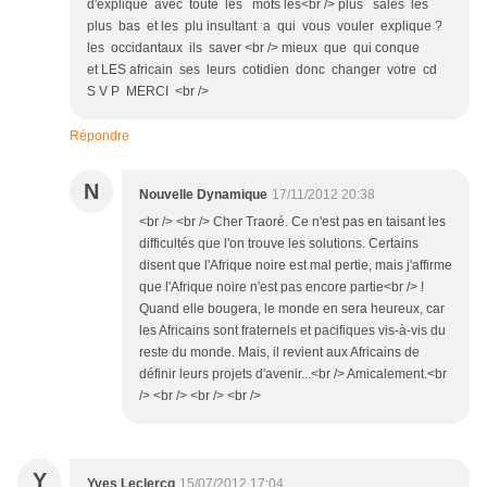
d'explique avec toute les mots les<br /> plus sales les
plus bas et les plu insultant a qui vous vouler explique ?
les occidantaux ils saver <br /> mieux que qui conque
et LES africain ses leurs cotidien donc changer votre cd
S V P MERCI <br />
Répondre
N
Nouvelle Dynamique
17/11/2012 20:38
<br /> <br /> Cher Traoré. Ce n'est pas en taisant les
difficultés que l'on trouve les solutions. Certains
disent que l'Afrique noire est mal pertie, mais j'affirme
que l'Afrique noire n'est pas encore partie<br /> !
Quand elle bougera, le monde en sera heureux, car
les Africains sont fraternels et pacifiques vis-à-vis du
reste du monde. Mais, il revient aux Africains de
définir leurs projets d'avenir...<br /> Amicalement.<br
/> <br /> <br /> <br />
Y
Yves Leclercq
15/07/2012 17:04