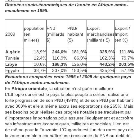
Données socio-économiques de l'année en Afrique arabo-
musulmane en 1995.
population
PNB
PNB/
Export
Export /
2009
(
en
(
milliards
habitant
marchandises
Import
milliers
)
$
)
($)
(
milliards $
)
(
en %
)
Algérie
13,9%
244,6%
181,9%
325,9%
111,8%
Tunisie
12,4%
116,9%
86,9%
162,3%
79,7%
Libye
10,6%
168,3%
126,0%
443,2%
203,5%
Egypte
38,7%
307,0%
183,5%
435,2%
57,4%
Evolutions comparées entre 1995 et 2009 de quelques pays
de l'Afrique arabo-musulmane.
En
Afrique orientale
, la situation n’est guère meilleure.
L’Ethiopie qui en est le pays le plus peuplé a certes réalisé une
forte progression de son PNB (494%) et de son PNB par habitant
avec 303% et elle a même accru ses exportations de 265%. Mais
ses besoins pour réaliser ces progrès notables se traduisent par
d’importantes importations pour assurer l’équipement et accroître
ses infrastructures économiques, militaires et sociales. Il en est
de même pour la Tanzanie. L’Ouganda est l’un des rares pays de
la zone orientale à connaître une croissance du PNB au-delà de