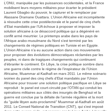
L’ONU, manipulée par les puissances occidentales, et la France
mobilisent leurs moyens militaires pour écarter le président
Laurent Gbagbo du pouvoir, le capturer et le remplacer par
Alassane Dramane Ouattara. L’Union Africaine est incompétente
à résoudre cette crise postélectorale et le panel de cinq chefs
d’Etat mandatés par l’UA échoue à proposer et imposer la
solution africaine à ce désaccord politique qui a dégénéré en
conflit armé meurtrier. Le printemps arabe dans les pays de
l’Afrique arabo-musulmane du Nord s’est terminé par les
changements de régimes politiques en Tunisie et en Egypte.
L’Union Africaine n’a eu aucune action dans ces mouvements
pour proposer des évolutions démocratiques réclamées par les
peuples, ni dans de tragiques changements qui continuent
d’ébranler le continent. En Libye, la crise politique sombre dans
une guerre civile contre le régime de l’inspirateur de l’Union
Africaine, Muammar al-Kadhafi en mars 2011. Le même scénario
ivoirien du panel des cinq chefs d’Etat mandatés par l’Union
Africaine pour trouver une solution politique pacifique en Libye se
reproduit : le panel est court-circuité par l’OTAN qui conduit les
opérations militaires aux côtés des insurgés de Benghazi et la
guerre est conclue par la défaite de l’armée régulière et la mort
du "guide libyen auto-proclammé" Muammar al-Kadhafi en août
2011. Le Conseil National de Transition (CNT), qui s'est imposé