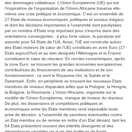
des dommages collatéraux. L’Union Européenne (UE) qui est
l’inspiratrice de l’organisation de l’Union Africaine traverse elle-
même une crise politique et économique. C’est un ensemble de
27 Etats de niveaux économiques, politiques et sociaux inégaux
et dont les décisions importantes à l'unanimité sont paralysées
par un nombre d'Etats trop important pour s'inscrire dans des
orientations convergentes ; à plus forte raison, la paralysie est
assurée pour 54 Etats de l'UA. Aussi, l’UE est construite autour
des Etats moteurs (le cœur de l’UE) constitués en zone Euro (17
Etats aujourd’hui) et au sein desquels l’Allemagne et la France
constituent le cœur du réacteur. En cercles concentriques, après
la zone Euro se trouvent les grandes économies européennes
contributrices du financement de ses institutions et de son
fonctionnement ; ce sont le Royaume-Uni, la Suède et le
Danemark. Enfin, en périphérie se trouvent les nouveaux Etats
membres de niveaux disparates telles que la Pologne, la Hongrie,
la Bulgarie, la Roumanie. L’Union Africaine, organisée sur le
modèle de l’Union Européenne, manque de moteur du réacteur.
De plus, les dissensions et compétitions politiques et
économiques entre les Etats membres rend impossible toute
prise de décision à l’unanimité de sanctions éventuelles contre
un Etat membre ou de remise en ordre d'un Etat déviant, tant les
54 Etats présentent souvent des intérêts divergents et des
dépendances variables vis-à-vis des bailleurs de fonds