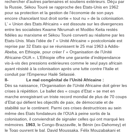
rechercher d’autres partenaires et soutiens extérieurs. Déçu par
la Russie, Sékou Touré se rapproche des Etats-Unis en 1962
pour sa protection et la gestion de l’économie de son pays
encore chancelant tout droit sortie « tout nu » de la colonisation.
L’ « Union des Etats Africains » est dissoute sur les divergences
entre les socialistes Kwame Nkrumah et Modibo Keita restés
fidèles au marxisme et Sékou Touré converti au réalisme par les
Etats-Unis. Mais l’idée de l’ « Unité Africaine » postcoloniale est
reprise par 32 Etats qui se réunissent le 25 mai 1963 à Addis-
Abeba, en Ethiopie, pour créer l’ « Organisation de l’Unité
Africaine-OUA ». L’Ethiopie offre une garantie d’indépendance
vis-à-vis des pressions extérieures comme le seul pays africain
ayant résisté à la colonisation après une lutte contre l’Italie et
conduit par l’Empereur Hailé Sélassié.
II-
Le mal congénital de l’Unité Africaine :
Dès sa naissance, l’Organisation de l’Unité Africaine doit gérer les
crises à répétition. Le ballet des « coups d’Etat » se met en
marche enregistrant un triste record mondial de plus de 70 coups
d’Etat qui défient les objectifs de paix, de démocratie et de
stabilité sur le continent. Parmi ces crises destructrices au sein
même des Etats fondateurs de l’OUA à peine sortis de la
colonisation, il conviendrait de signaler celles qui ont marqué les
mémoires.
1963
, le Congo-Brazzaville, le Bénin (ex-Dahomey) et
le Togo ouvrent le bal. David Moussaka, Félix Mouzabakani et