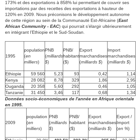
173% et des exportations à 858% lui permettant de couvrir ses
importations par des recettes des exportations à hauteur de
120% en 2009. Nous préconisons le développement autonome
de cette région au sein de la Communauté Est-Africaine (
East
African Community - EAC
) qui pourrait s’élargir ultérieurement
en intégrant l’Ethiopie et le Sud-Soudan.
population
PNB
PNB/
Export
Import
1995
(
en
(
milliards
habitant
marchandises
marchandises
milliers
)
$
)
($)
(
milliards $
)
(
milliards $
)
Ethiopie
59 560
5,23
93
0,42
1,14
Kenya
28 082
8,78
329
1,86
2,95
Ouganda
20 358
5,60
292
0,46
1,05
Tanzanie
31 450
3,46
117
0,68
1,34
Données socio-économiques de l'année en Afrique orientale
en 1995.
population
PNB
PNB/
Export
Export /
2009
(
en
(
milliards
habitant
marchandises
Import
milliers
)
$
)
($)
(
milliards $
)
(
en %
)