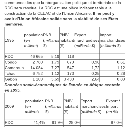
communes dès que la réorganisation politique et territoriale de la
RDC sera résolue. La RDC est une pièce indispensable à la
construction de la CEEAC et de l'Union Africaine.
Il ne peut y
avoir d’Union Africaine solide sans la viabilité de ses Etats
membres
.
population
PNB
PNB/
Export
Import
1995
(
en
(
milliards
habitant
marchandises
marchandises
milliers
)
$
)
($)
(
milliards $
)
(
milliards $
)
RDC
46 665
5,19
118
Congo
2 780
1,79
679
0,96
0,61
Cameroun
14 084
7,27
547
1,72
1,12
Tchad
6 782
1,12
173
0,25
0,28
Gabon
1 109
3,69
3 430
2,64
0,89
Données socio-économiques de l'année en Afrique centrale
en 1995.
population
PNB
PNB/
Export
Export /
2009
(
en
(
milliards
habitant
marchandises
Import
milliers
)
$
)
($)
(
milliards $
)
(
en %
)
RDC
41,4%
91,9%
28,0%
97,0%