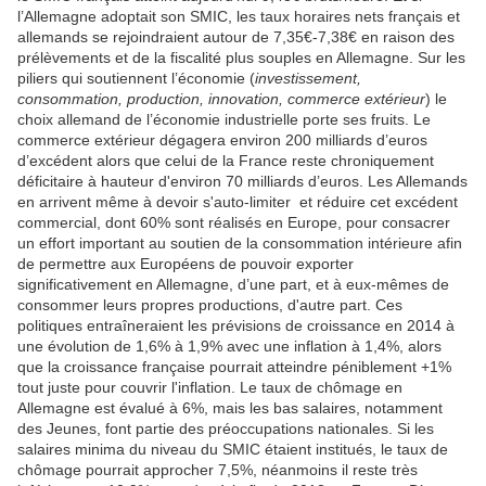
l’Allemagne adoptait son SMIC, les taux horaires nets français et
allemands se rejoindraient autour de 7,35€-7,38€ en raison des
prélèvements et de la fiscalité plus souples en Allemagne. Sur les
piliers qui soutiennent l’économie (
investissement,
consommation, production, innovation, commerce extérieur
) le
choix allemand de l’économie industrielle porte ses fruits. Le
commerce extérieur dégagera environ 200 milliards d’euros
d’excédent alors que celui de la France reste chroniquement
déficitaire à hauteur d'environ 70 milliards d’euros. Les Allemands
en arrivent même à devoir s'auto-limiter et réduire cet excédent
commercial, dont 60% sont réalisés en Europe, pour consacrer
un effort important au soutien de la consommation intérieure afin
de permettre aux Européens de pouvoir exporter
significativement en Allemagne, d’une part, et à eux-mêmes de
consommer leurs propres productions, d'autre part. Ces
politiques entraîneraient les prévisions de croissance en 2014 à
une évolution de 1,6% à 1,9% avec une inflation à 1,4%, alors
que la croissance française pourrait atteindre péniblement +1%
tout juste pour couvrir l'inflation. Le taux de chômage en
Allemagne est évalué à 6%, mais les bas salaires, notamment
des Jeunes, font partie des préoccupations nationales. Si les
salaires minima du niveau du SMIC étaient institués, le taux de
chômage pourrait approcher 7,5%, néanmoins il reste très