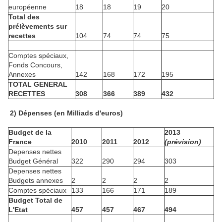
européenne
18
18
19
20
Total des
prélèvements sur
recettes
104
74
74
75
Comptes spéciaux,
Fonds Concours,
Annexes
142
168
172
195
TOTAL GENERAL
RECETTES
308
366
389
432
2) Dépenses (en Milliads d'euros)
Budget de la
2013
France
2010
2011
2012
(prévision)
Depenses nettes
Budget Général
322
290
294
303
Depenses nettes
Budgets annexes
2
2
2
2
Comptes spéciaux
133
166
171
189
Budget Total de
L'Etat
457
457
467
494