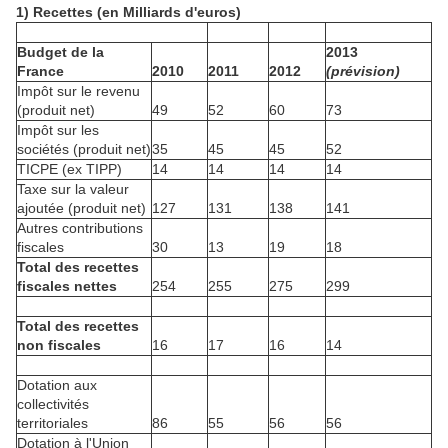
1) Recettes (en Milliards d'euros)
Budget de la
2013
France
2010
2011
2012
(prévision)
Impôt sur le revenu
(produit net)
49
52
60
73
Impôt sur les
sociétés (produit net)
35
45
45
52
TICPE (ex TIPP)
14
14
14
14
Taxe sur la valeur
ajoutée (produit net)
127
131
138
141
Autres contributions
fiscales
30
13
19
18
Total des recettes
fiscales nettes
254
255
275
299
Total des recettes
non fiscales
16
17
16
14
Dotation aux
collectivités
territoriales
86
55
56
56
Dotation à l'Union