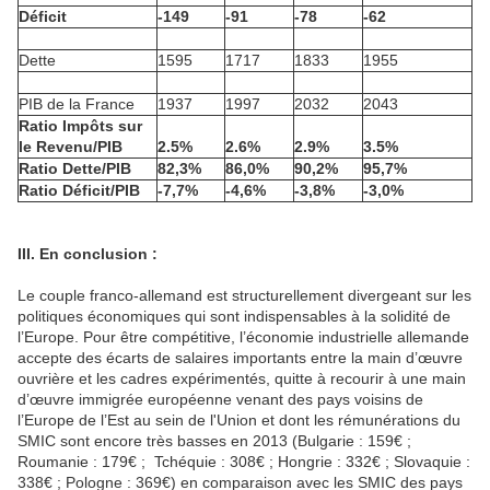
Déficit
-149
-91
-78
-62
Dette
1595
1717
1833
1955
PIB de la France
1937
1997
2032
2043
Ratio Impôts sur
le Revenu/PIB
2.5%
2.6%
2.9%
3.5%
Ratio Dette/PIB
82,3%
86,0%
90,2%
95,7%
Ratio Déficit/PIB
-7,7%
-4,6%
-3,8%
-3,0%
III. En conclusion :
Le couple franco-allemand est structurellement divergeant sur les
politiques économiques qui sont indispensables à la solidité de
l’Europe. Pour être compétitive, l’économie industrielle allemande
accepte des écarts de salaires importants entre la main d’œuvre
ouvrière et les cadres expérimentés, quitte à recourir à une main
d’œuvre immigrée européenne venant des pays voisins de
l’Europe de l’Est au sein de l'Union et dont les rémunérations du
SMIC sont encore très basses en 2013 (Bulgarie : 159€ ;
Roumanie : 179€ ; Tchéquie : 308€ ; Hongrie : 332€ ; Slovaquie :
338€ ; Pologne : 369€) en comparaison avec les SMIC des pays