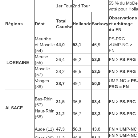
55 % du MoDe
1er Tour
2nd Tour
voté pour Holl
Observations
Total
Régions
Dépt
Hollande
Sarkozy
et arbitrage
Gauche
du FN
Meurthe
PS-PRG
et Moselle
44,0
53,1
46,9
>UMP-NC >
(54)
FN
Meuse
36,4
46,2
53,8
FN > PS-PRG
LORRAINE
(55)
Moselle
38,2
46,5
53,5
FN > PS-PRG
(57)
Vosges
UMP-NC >
PS-
38,7
49,1
50,9
(88)
PRG = FN
Bas-Rhin
31,5
36,6
63,4
FN > PS-PRG
(67)
ALSACE
Haut-Rhin
31,2
36,7
63,3
FN > PS-PRG
(68)
Aude (11)
47,3
56,3
43,8
FN > UMP-NC
FN > UMP-NC