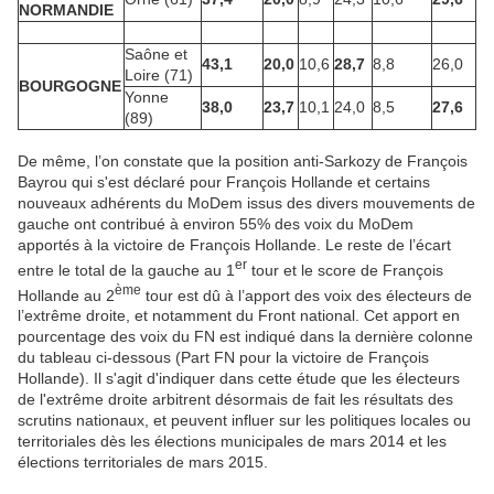
NORMANDIE
Saône et
43,1
20,0
10,6
28,7
8,8
26,0
Loire (71)
BOURGOGNE
Yonne
38,0
23,7
10,1
24,0
8,5
27,6
(89)
De même, l’on constate que la position anti-Sarkozy de François
Bayrou qui s'est déclaré pour François Hollande et certains
nouveaux adhérents du MoDem issus des divers mouvements de
gauche ont contribué à environ 55% des voix du MoDem
apportés à la victoire de François Hollande. Le reste de l’écart
er
entre le total de la gauche au 1
tour et le score de François
ème
Hollande au 2
tour est dû à l’apport des voix des électeurs de
l’extrême droite, et notamment du Front national. Cet apport en
pourcentage des voix du FN est indiqué dans la dernière colonne
du tableau ci-dessous (Part FN pour la victoire de François
Hollande). Il s'agit d'indiquer dans cette étude que les électeurs
de l'extrême droite arbitrent désormais de fait les résultats des
scrutins nationaux, et peuvent influer sur les politiques locales ou
territoriales dès les élections municipales de mars 2014 et les
élections territoriales de mars 2015.