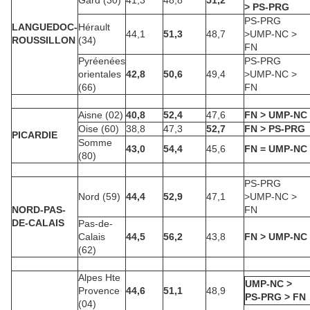
Gard (30)
41,3
48,8
51,2
> PS-PRG
PS-PRG
LANGUEDOC-
Hérault
44,1
51,3
48,7
>UMP-NC >
ROUSSILLON
(34)
FN
Pyréenées
PS-PRG
orientales
42,8
50,6
49,4
>UMP-NC >
(66)
FN
Aisne (02)
40,8
52,4
47,6
FN > UMP-NC
Oise (60)
38,8
47,3
52,7
FN > PS-PRG
PICARDIE
Somme
43,0
54,4
45,6
FN = UMP-NC
(80)
PS-PRG
Nord (59)
44,4
52,9
47,1
>UMP-NC >
NORD-PAS-
FN
DE-CALAIS
Pas-de-
Calais
44,5
56,2
43,8
FN > UMP-NC
(62)
Alpes Hte
UMP-NC >
Provence
44,6
51,1
48,9
PS-PRG > FN
(04)