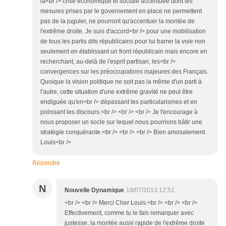
la<br /> crise économique et sociale accentuée dont les
mesures prises par le governement en place ne permettent
pas de la juguler, ne pourront qu'accentuer la montée de
l'extrême droite. Je suis d'accord<br /> pour une mobilisation
de tous les partis dits républicains pour lui barrer la voie non
seulement en établissant un front républicain mais encore en
recherchant, au-delà de l'esprit partisan, les<br />
convergences sur les préoccupations majeures des Français.
Quoique la vision politique ne soit pas la même d'un parti à
l'autre, cette situation d'une extrême gravité ne peut être
endiguée qu'en<br /> dépassant les particularismes et en
polissant les discours.<br /> <br /> <br /> Je t'encourage à
nous proposer un socle sur lequel nous pourrions bâtir une
stratégie conquérante.<br /> <br /> <br /> Bien amosalement.
Louis<br />
Répondre
N
Nouvelle Dynamique
18/07/2013 12:51
<br /> <br /> Merci Cher Louis.<br /> <br /> <br />
Effectivement, comme tu le fais remarquer avec
justesse, la montée aussi rapide de l'extrême droite