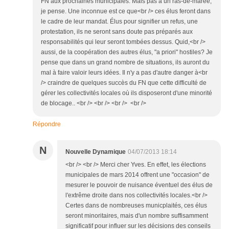
FN aux prochaines municipales. Mais pas à un ras-de-marée,
je pense. Une inconnue est ce que<br /> ces élus feront dans
le cadre de leur mandat. Élus pour signifier un refus, une
protestation, ils ne seront sans doute pas préparés aux
responsabilités qui leur seront tombées dessus. Quid,<br />
aussi, de la coopération des autres élus, "a priori" hostiles? Je
pense que dans un grand nombre de situations, ils auront du
mal à faire valoir leurs idées. Il n'y a pas d'autre danger à<br
/> craindre de quelques succès du FN que cette difficulté de
gérer les collectivités locales où ils disposeront d'une minorité
de blocage.. <br /> <br /> <br /> <br />
Répondre
N
Nouvelle Dynamique
04/07/2013 18:14
<br /> <br /> Merci cher Yves. En effet, les élections
municipales de mars 2014 offrent une "occasion" de
mesurer le pouvoir de nuisance éventuel des élus de
l'extrême droite dans nos collectivités locales.<br />
Certes dans de nombreuses municplaités, ces élus
seront minoritaires, mais d'un nombre suffisamment
significatif pour influer sur les décisions des conseils