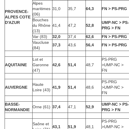
Alpes
maritimes
31,0
35,7
64,3
FN > PS-PRG
PROVENCE-
(06)
ALPES COTE
Bouches
D'AZUR
UMP-NC > PS-
du Rhône
41,4
47,2
52,8
PRG > FN
(13)
Var (83)
32,0
37,4
62,6
FN > PS-PRG
Vaucluse
37,3
43,6
56,4
FN > PS-PRG
(84)
Lot et
PS-PRG
AQUITAINE
Garonne
42,6
51,4
48,7
>UMP-NC >
(47)
FN
PS-PRG
Haute
AUVERGNE
41,9
51,4
48,6
>UMP-NC >
Loire (43)
FN
BASSE-
UMP-NC > PS-
Orne (61)
37,4
47,1
52,9
NORMANDIE
PRG > FN
PS-PRG
Saône et
43,1
51,9
48,1
>UMP-NC >