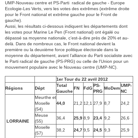
UMP-Nouveau centre et PS-Parti radical de gauche - Europe
Ecologie-Les Verts, vers les votes des extrêmes (extrême droite
pour le Front national et extrême gauche pour le Front de
gauche).
Aussi, les résultats ci-dessous indiquent les départements dont
les votes pour Marine Le Pen (Front national) ont égalé ou
dépassé sa moyenne nationale, c’est-à-dire près de 20% et au-
delà. Dans de nombreux cas, le Front national devient la
première ou la deuxième force politique électorale dans la
moyenne du département, avant l’alliance du Parti socialiste avec
le Parti radical de gauche (PS-PRG) ou celle de l'Union pour un
mouvement populaire avec le Nouveau centre (UMP-NC).
1er Tour du 22 avril 2012
Total
PS-
UMP-
Régions
Dépt
FN
FdG
MoDem
Gauche
PRG
NC
Meurthe et
Moselle
44,0
21,2
12,1
27,9
8,7
24,2
(54)
Meuse
36,4
25,9
8,9
23,4
9,2
26,6
LORRAINE
(55)
Moselle
38,2
24,7
9,5
24,5
9,3
25,9
(57)