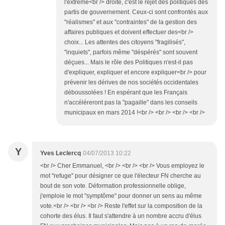
l'extrême<br /> droite, c'est le rejet des politiques des
partis de gouvernement. Ceux-ci sont confrontés aux
"réalismes" et aux "contraintes" de la gestion des
affaires publiques et doivent effectuer des<br />
choix... Les attentes des citoyens "fragilisés",
"inquiets", parfois même "déspérés" sont souvent
déçues... Mais le rôle des Politiques n'est-il pas
d'expliquer, expliquer et encore expliquer<br /> pour
prévenir les dérives de nos sociétés occidentales
déboussolées ! En espérant que les Français
n'accéléreront pas la "pagaille" dans les conseils
municipaux en mars 2014 !<br /> <br /> <br /> <br />
Y
Yves Leclercq
04/07/2013 10:22
<br /> Cher Emmanuel, <br /> <br /> <br /> Vous employez le
mot "refuge" pour désigner ce que l'électeur FN cherche au
bout de son vote. Déformation professionnelle oblige,
j'emploie le mot "symptôme" pour donner un sens au même
vote.<br /> <br /> <br /> Reste l'effet sur la composition de la
cohorte des élus. Il faut s'attendre à un nombre accru d'élus