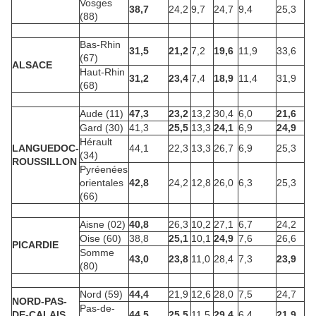
Vosges
38,7
24,2
9,7
24,7
9,4
25,3
(88)
Bas-Rhin
31,5
21,2
7,2
19,6
11,9
33,6
(67)
ALSACE
Haut-Rhin
31,2
23,4
7,4
18,9
11,4
31,9
(68)
Aude (11)
47,3
23,2
13,2
30,4
6,0
21,6
Gard (30)
41,3
25,5
13,3
24,1
6,9
24,9
Hérault
LANGUEDOC-
44,1
22,3
13,3
26,7
6,9
25,3
(34)
ROUSSILLON
Pyréenées
orientales
42,8
24,2
12,8
26,0
6,3
25,3
(66)
Aisne (02)
40,8
26,3
10,2
27,1
6,7
24,2
Oise (60)
38,8
25,1
10,1
24,9
7,6
26,6
PICARDIE
Somme
43,0
23,8
11,0
28,4
7,3
23,9
(80)
Nord (59)
44,4
21,9
12,6
28,0
7,5
24,7
NORD-PAS-
Pas-de-
DE-CALAIS
44,5
25,5
11,5
29,4
6,4
21,9