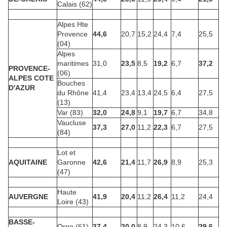
Calais (62)
Alpes Hte
Provence
44,6
20,7
15,2
24,4
7,4
25,5
(04)
Alpes
maritimes
31,0
23,5
8,5
19,2
6,7
37,2
PROVENCE-
(06)
ALPES COTE
Bouches
D'AZUR
du Rhône
41,4
23,4
13,4
24,5
6,4
27,5
(13)
Var (83)
32,0
24,8
9,1
19,7
6,7
34,8
Vaucluse
37,3
27,0
11,2
22,3
6,7
27,5
(84)
Lot et
AQUITAINE
Garonne
42,6
21,4
11,7
26,9
8,9
25,3
(47)
Haute
AUVERGNE
41,9
20,4
11,2
26,4
11,2
24,4
Loire (43)
BASSE-
Orne (61)
37,4
20,0
8,9
24,3
10,6
29,6