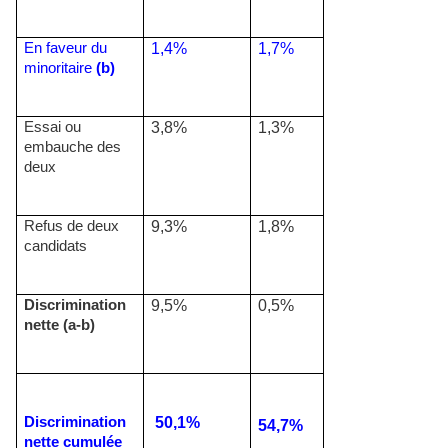
En faveur du
1,4%
1,7%
minoritaire
(b)
Essai ou
3,8%
1,3%
embauche des
deux
Refus de deux
9,3%
1,8%
candidats
Discrimination
9,5%
0,5%
nette (a-b)
Discrimination
50,1%
54,7%
nette cumulée