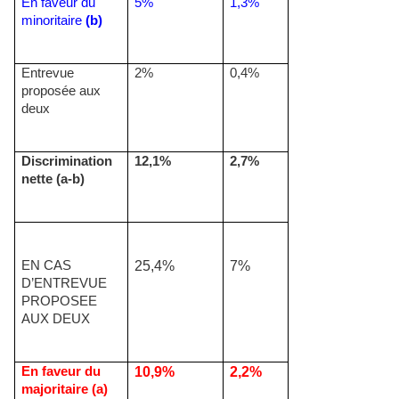
En faveur du
5%
1,3%
minoritaire
(b)
Entrevue
2%
0,4%
proposée aux
deux
Discrimination
12,1%
2,7%
nette (a-b)
EN CAS
25,4%
7%
D’ENTREVUE
PROPOSEE
AUX DEUX
En faveur du
10,9%
2,2%
majoritaire (a)