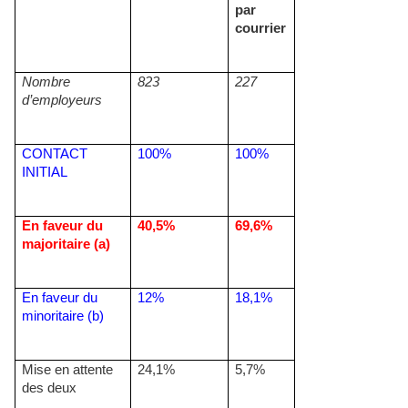
par
courrier
Nombre
823
227
d’employeurs
CONTACT
100%
100%
INITIAL
En faveur du
40,5%
69,6%
majoritaire (a)
En faveur du
12%
18,1%
minoritaire (b)
Mise en attente
24,1%
5,7%
des deux