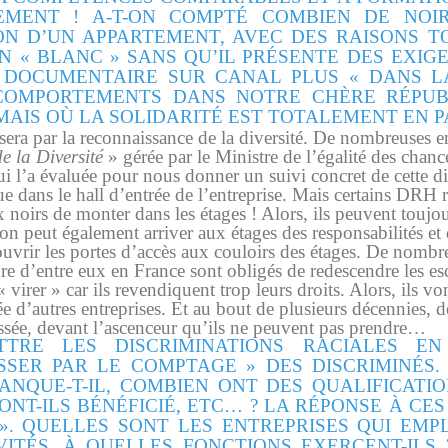
MENT ! A-T-ON COMPTÉ COMBIEN DE NOI
ON D’UN APPARTEMENT, AVEC DES RAISONS T
UN « BLANC » SANS QU’IL PRÉSENTE DES EXI
 DOCUMENTAIRE SUR CANAL PLUS « DANS L
COMPORTEMENTS DANS NOTRE CHÈRE RÉPUBL
 MAIS OÙ LA SOLIDARITÉ EST TOTALEMENT EN P
ssera par la reconnaissance de la diversité. De nombreuses e
e la Diversité
» gérée par le Ministre de l’égalité des chan
ui l’a évaluée pour nous donner un suivi concret de cette di
que dans le hall d’entrée de l’entreprise. Mais certains DRH 
 noirs de monter dans les étages ! Alors, ils peuvent toujours
on peut également arriver aux étages des responsabilités et 
 ouvrir les portes d’accès aux couloirs des étages. De nombr
e d’entre eux en France sont obligés de redescendre les esca
 « virer » car ils revendiquent trop leurs droits. Alors, ils vo
rée d’autres entreprises. Et au bout de plusieurs décennies
ssée, devant l’ascenceur qu’ils ne peuvent pas prendre…
TRE LES DISCRIMINATIONS RACIALES EN
SSER PAR LE COMPTAGE » DES DISCRIMINÉS. 
ANQUE-T-IL, COMBIEN ONT DES QUALIFICATION
NT-ILS BÉNÉFICIÉ, ETC… ? LA RÉPONSE À CE
». QUELLES SONT LES ENTREPRISES QUI EMPL
VITÉS, À QUELLES FONCTIONS EXERCENT-ILS 