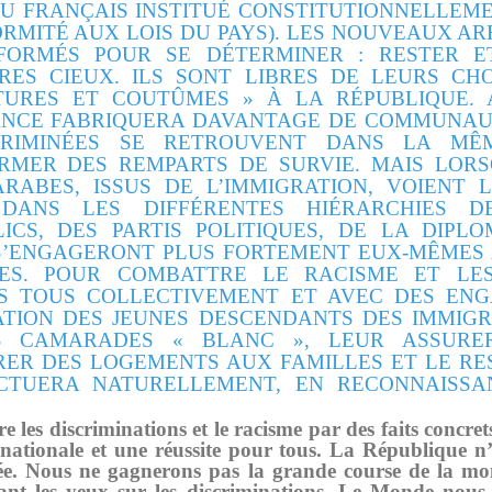
N DU FRANÇAIS INSTITUÉ CONSTITUTIONNELLE
RMITÉ AUX LOIS DU PAYS). LES NOUVEAUX A
FORMÉS POUR SE DÉTERMINER : RESTER 
RES CIEUX. ILS SONT LIBRES DE LEURS CH
TURES ET COUTÛMES » À LA RÉPUBLIQUE. 
RANCE FABRIQUERA DAVANTAGE DE COMMUNAUT
CRIMINÉES SE RETROUVENT DANS LA M
RMER DES REMPARTS DE SURVIE. MAIS LOR
RABES, ISSUS DE L’IMMIGRATION, VOIENT 
DANS LES DIFFÉRENTES HIÉRARCHIES DE
ICS, DES PARTIS POLITIQUES, DE LA DIPL
 S’ENGAGERONT PLUS FORTEMENT EUX-MÊMES 
S. POUR COMBATTRE LE RACISME ET LES
S TOUS COLLECTIVEMENT ET AVEC DES ENG
TION DES JEUNES DESCENDANTS DES IMMIGR
S CAMARADES « BLANC », LEUR ASSURE
URER DES LOGEMENTS AUX FAMILLES ET LE RE
FECTUERA NATURELLEMENT, EN RECONNAISSA
 les discriminations et le racisme par des faits concret
nationale et une réussite pour tous. La République n
cée. Nous ne gagnerons pas la grande course de la mon
ant les yeux sur les discriminations. Le Monde nous