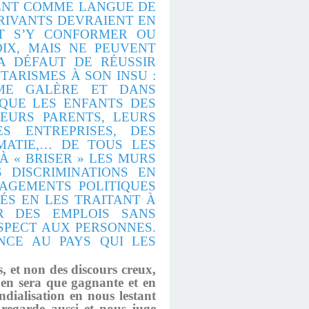
MENT COMME LANGUE DE
RRIVANTS DEVRAIENT EN
ET S’Y CONFORMER OU
OIX, MAIS NE PEUVENT
A DÉFAUT DE RÉUSSIR
ARISMES À SON INSU :
ÊME GALÈRE ET DANS
SQUE LES ENFANTS DES
LEURS PARENTS, LEURS
S ENTREPRISES, DES
OMATIE,… DE TOUS LES
À « BRISER » LES MURS
 DISCRIMINATIONS EN
AGEMENTS POLITIQUES
ÉS EN LES TRAITANT À
R DES EMPLOIS SANS
SPECT AUX PERSONNES.
NCE AU PAYS QUI LES
s, et non des discours creux,
’en sera que gagnante et en
dialisation en nous lestant
 regarde aussi et nous juge