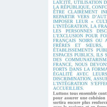
LAÏCITÉ, UTILISATIO
LA RÉPUBLIQUE, CONFO
ÊTRE CLAIREMENT IN
REPARTIR VERS D’AUT
IMPOSER LEUR « CUL
L’INTÉGRATION, LA F
LES PERSONNES DIS
L’EXCLUSION POUR FO
FRANÇAIS NOIRS OU A
FRÈRES ET SŒURS, 
ÉTABLISSEMENTS PUBL
ESPACES PUBLICS, ILS
DES COMMUNATARISME
FRANCE, NOUS DEVON
FORTS DANS LA FORMA
ÉGALITÉ AVEC LEUR
DISCRIMINATION, ASS
L’INTÉGRATION S’EF
ACCUEILLIES.
Luttons tous ensemble contre
pour assurer une cohésion 
sortira encore plus renfor
avec le racisme et en ferm