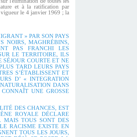
ur l'élimination de toutes les
ture et à la ratification par
igueur le 4 janvier 1969 ; la
GRANT » PAR SON PAYS
NS NOIRS, MAGHRÉBINS,
ONT PAS FRANCHI LES
UR LE TERRITOIRE, ILS
E SÉJOUR COURTE ET NE
PLUS TARD LEURS PAYS
TRES S’ÉTABLISSENT ET
URS D’ « INTEGRATION
 NATURALISATION DANS
I CONNAÎT UNE GROSSE
ALITÉ DES CHANCES, EST
OLÈNE ROYALE DÉCLARE
S… MAIS TOUS SONT DES
 LE RACISME EXISTE EN
IGNENT TOUS LES JOURS,