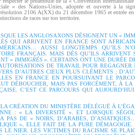
r respecter le préambule de la
« Convention internationale s
iale » des Nations-Unies, adoptée et ouverte à la signa
 résolution 2106 A(XX) du 21 décembre 1965 et entrée en v
tinctions de races sur ton territoire.
SQUE LES ANGLOSAXONS DÉSIGNENT UN « IMMI
RÉS QUI ARRIVENT EN FRANCE SONT AFRICAI
-AMÉRICAINS… AUSSI LONGTEMPS QU’ILS N’
OIRE FRANÇAIS. MAIS DÈS QU’ILS ARRIVENT S
ENT «
IMMIGRÉS
». CERTAINS ONT UNE DURÉE D
UTORISATIONS DE TRAVAIL POUR REGAGNER 
VERS D’AUTRES CIEUX PLUS CLÉMENTS ; D’AU
LES EN FRANCE EN POURSUIVANT LE PARCO
PEUT DÉBOUCHER, MAIS PAS FORCÉMENT, À LA
ÇAISE. C’EST CE PARCOURS QUI AUJOURD’HU
C LA CRÉATION DU MINISTÈRE DÉLÉGUÉ À L’ÉG
NE : « LA DIVERSITÉ ». ET LORSQUE SÉG
 A PAS DE « NOIRS, D’ARABES, D’ASIATIQUE
IQUE », ELLE FAIT DE LA PURE DÉMAGOGIE.
S LE NIER. LES VICTIMES DU RACISME SE PLA