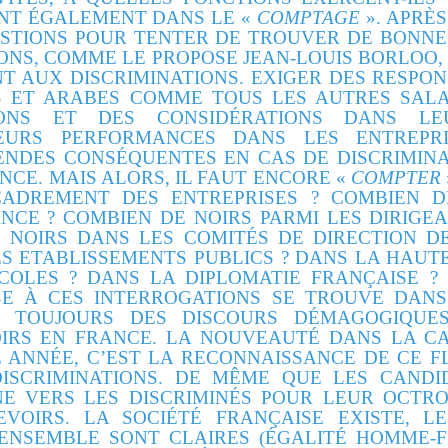
NT ÉGALEMENT DANS LE «
COMPTAGE
». APRÈ
STIONS POUR TENTER DE TROUVER DE BONNE
NS, COMME LE PROPOSE JEAN-LOUIS BORLOO, 
T AUX DISCRIMINATIONS. EXIGER DES RESPO
S ET ARABES COMME TOUS LES AUTRES SALAR
NS ET DES CONSIDÉRATIONS DANS LEU
URS PERFORMANCES DANS LES ENTREPRI
MENDES CONSÉQUENTES EN CAS DE DISCRIMINA
CE. MAIS ALORS, IL FAUT ENCORE «
COMPTER
CADREMENT DES ENTREPRISES ? COMBIEN D
NCE ? COMBIEN DE NOIRS PARMI LES DIRIGE
 NOIRS DANS LES COMITÉS DE DIRECTION DES
S ETABLISSEMENTS PUBLICS ? DANS LA HAUT
COLES ? DANS LA DIPLOMATIE FRANÇAISE 
SE À CES INTERROGATIONS SE TROUVE DAN
 TOUJOURS DES DISCOURS DÉMAGOGIQUE
OIRS EN FRANCE. LA NOUVEAUTÉ DANS LA C
E ANNÉE, C’EST LA RECONNAISSANCE DE CE F
DISCRIMINATIONS. DE MÊME QUE LES CANDI
E VERS LES DISCRIMINÉS POUR LEUR OCTR
VOIRS. LA SOCIÉTÉ FRANÇAISE EXISTE, LE
ENSEMBLE SONT CLAIRES (ÉGALITÉ HOMME-