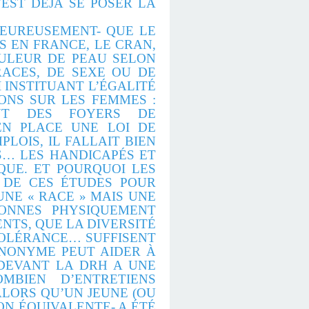
’EST DÉJÀ SE POSER LA
EUREUSEMENT- QUE LE
S EN FRANCE, LE CRAN,
OULEUR DE PEAU SELON
RACES, DE SEXE OU DE
 INSTITUANT L’ÉGALITÉ
IONS SUR LES FEMMES :
UANT DES FOYERS DE
EN PLACE UNE LOI DE
LOIS, IL FALLAIT BIEN
S… LES HANDICAPÉS ET
QUE. ET POURQUOI LES
T DE CES ÉTUDES POUR
UNE « RACE » MAIS UNE
SONNES PHYSIQUEMENT
NTS, QUE LA DIVERSITÉ
 TOLÉRANCE… SUFFISENT
ANONYME PEUT AIDER À
 DEVANT LA DRH A UNE
MBIEN D’ENTRETIENS
ALORS QU’UN JEUNE (OU
N ÉQUIVALENTE- A ÉTÉ