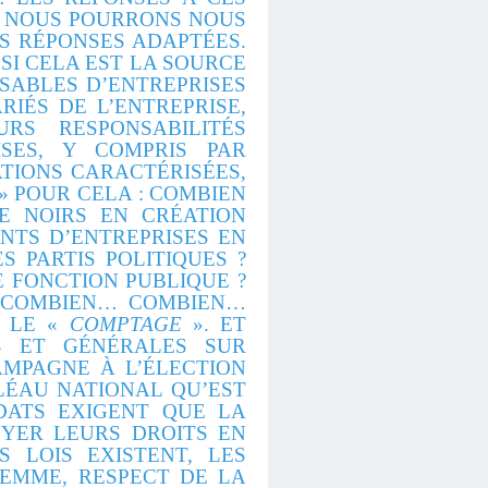
S NOUS POURRONS NOUS
S RÉPONSES ADAPTÉES.
SI CELA EST LA SOURCE
NSABLES D’ENTREPRISES
IÉS DE L’ENTREPRISE,
RS RESPONSABILITÉS
SES, Y COMPRIS PAR
TIONS CARACTÉRISÉES,
» POUR CELA : COMBIEN
E NOIRS EN CRÉATION
ANTS D’ENTREPRISES EN
 PARTIS POLITIQUES ?
E FONCTION PUBLIQUE ?
? COMBIEN… COMBIEN…
S LE «
COMPTAGE
». ET
S ET GÉNÉRALES SUR
AMPAGNE À L’ÉLECTION
LÉAU NATIONAL QU’EST
DATS EXIGENT QUE LA
OYER LEURS DROITS EN
S LOIS EXISTENT, LES
FEMME, RESPECT DE LA