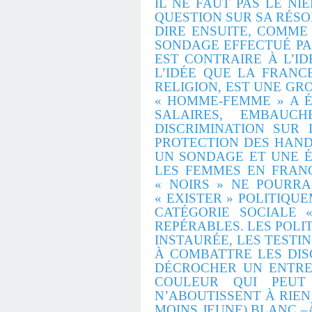
IL NE FAUT PAS LE NI
QUESTION SUR SA RÉSO
DIRE ENSUITE, COMM
SONDAGE EFFECTUÉ PAR
EST CONTRAIRE À L’I
L’IDÉE QUE LA FRANC
RELIGION, EST UNE GR
« HOMME-FEMME » A ÉT
SALAIRES, EMBAUCH
DISCRIMINATION SUR
PROTECTION DES HANDI
UN SONDAGE ET UNE É
LES FEMMES EN FRANC
« NOIRS » NE POURRA
« EXISTER » POLITIQU
CATÉGORIE SOCIALE 
REPÉRABLES. LES POLI
INSTAURÉE, LES TESTI
À COMBATTRE LES DIS
DÉCROCHER UN ENTRET
COULEUR QUI PEUT 
N’ABOUTISSENT À RIEN
MOINS JEUNE) BLANC 