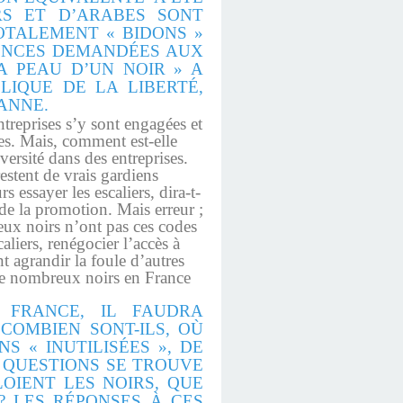
RS ET D’ARABES SONT
OTALEMENT « BIDONS »
GENCES DEMANDÉES AUX
A PEAU D’UN NOIR » A
IQUE DE LA LIBERTÉ,
ANNE.
ntreprises s’y sont engagées et
ces. Mais, comment est-elle
versité dans des entreprises.
restent de vrais gardiens
 essayer les escaliers, dira-t-
de la promotion. Mais erreur ;
eux noirs n’ont pas ces codes
liers, renégocier l’accès à
nt agrandir la foule d’autres
, de nombreux noirs en France
 FRANCE, IL FAUDRA
COMBIEN SONT-ILS, OÙ
S « INUTILISÉES », DE
S QUESTIONS SE TROUVE
OIENT LES NOIRS, QUE
? LES RÉPONSES À CES