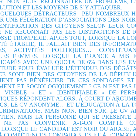
ER, NON PLUS. RECONNAÎTRE UN PROBLÈME, C
LUTION ET LES MOYENS DE S’Y ATTAQUER.
E QUELQUES DÉTRACTEURS –PEU NOMBREUX H
 UNE FÉDÉRATION D’ASSOCIATIONS DES NOIR
DENTIFICATION DES CITOYENS SELON LEUR C
E NE RECONNAÎT PAS LES DISTINCTIONS DE 
OSSE TROMPERIE. APRÈS TOUT, LORSQUE LA LOI
É ÉTABLIE, IL FALLAIT BIEN DES INFORMAT
ES, ACTIVITÉS POLITIQUES… CONSTIT
 LES FEMMES. LORSQUE LA FRANCE A MIS 
CAPÉS AVEC UNE QUOTA DE 6% DANS LES EMP
TUDE POUR ÉVALUER L’ÉTENDUE DES DÉGÂT
E SONT BIEN DES CITOYENS DE LA RÉPUBLI
IENT PAS BÉNÉFICIER DE CES SONDAGES E
EMENT ET SOCIOLOGIQUEMENT ? CE N’EST PAS 
« VISIBLE » ET « IDENTIFIABLE » DE PER
TIQUES RÉPONDENT ALORS, À COURT D’ARGUME
NGS, LE CV ANONYME… ET L’ÉDUCATION À LA
CRIMINATIONS. MAIS NON, BIEN SÛR. LE CV 
IEN. MAIS LA PERSONNE QUI SE PRÉSENTE
NE PAS CONVENIR. A-T-ON COMPTÉ CO
 LORSQUE LE CANDIDAT EST NOIR OU ARABE, 
–À COMPÉTENCES COMPARABLES ET À FORMATIO