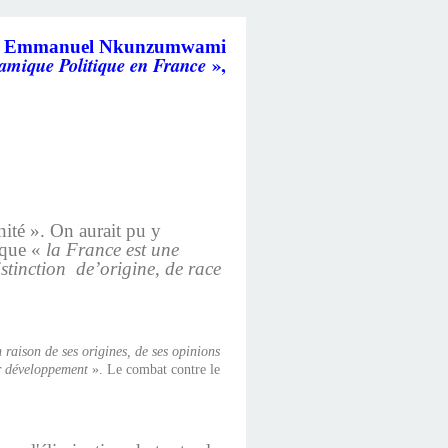
r Emmanuel Nkunzumwami
»,
amique Politique en France
nité ». On aurait pu y
e que «
la France est une
stinction
de’origine, de race
n raison de ses origines, de ses opinions
eur développement
». Le combat contre le