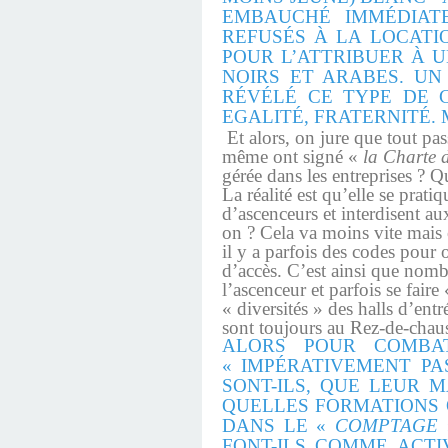
EMBAUCHÉ IMMÉDIATE
REFUSÉS À LA LOCATI
POUR L’ATTRIBUER À 
NOIRS ET ARABES. UN
RÉVÉLÉ CE TYPE DE 
EGALITÉ, FRATERNITÉ.
Et alors, on jure que tout pa
même ont signé «
la Charte d
gérée dans les entreprises ? Q
La réalité est qu’elle se prati
d’ascenceurs et interdisent aux
on ? Cela va moins vite mais 
il y a parfois des codes pour
d’accès. C’est ainsi que nombr
l’ascenceur et parfois se faire
« diversités » des halls d’ent
sont toujours au Rez-de-chau
ALORS POUR COMBAT
« IMPÉRATIVEMENT PA
SONT-ILS, QUE LEUR M
QUELLES FORMATIONS O
DANS LE «
COMPTAGE
FONT-ILS COMME ACTI