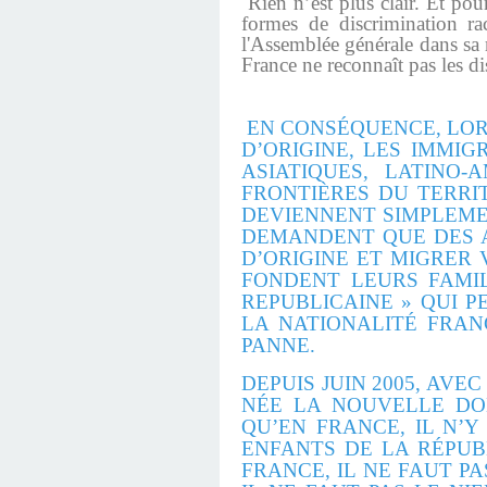
Rien n’est plus clair. Et pou
formes de discrimination rac
l'Assemblée générale dans sa
France ne reconnaît pas les dis
EN CONSÉQUENCE, LOR
D’ORIGINE, LES IMMIG
ASIATIQUES, LATINO
FRONTIÈRES DU TERRIT
DEVIENNENT SIMPLEM
DEMANDENT QUE DES A
D’ORIGINE ET MIGRER 
FONDENT LEURS FAMIL
REPUBLICAINE » QUI 
LA NATIONALITÉ FRAN
PANNE.
DEPUIS JUIN 2005, AVE
NÉE LA NOUVELLE DON
QU’EN FRANCE, IL N’Y
ENFANTS DE LA RÉPUBL
FRANCE, IL NE FAUT PA