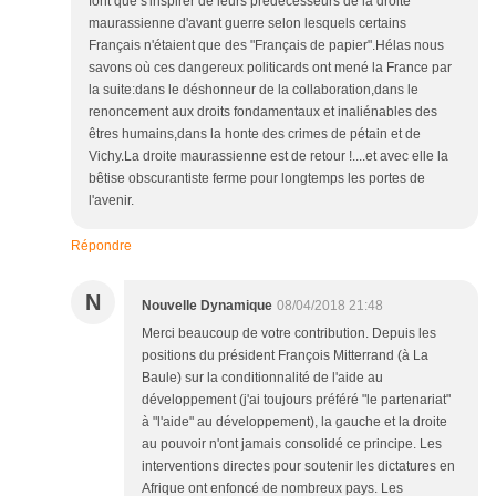
font que s'inspirer de leurs prédécesseurs de la droite
maurassienne d'avant guerre selon lesquels certains
Français n'étaient que des "Français de papier".Hélas nous
savons où ces dangereux politicards ont mené la France par
la suite:dans le déshonneur de la collaboration,dans le
renoncement aux droits fondamentaux et inaliénables des
êtres humains,dans la honte des crimes de pétain et de
Vichy.La droite maurassienne est de retour !....et avec elle la
bêtise obscurantiste ferme pour longtemps les portes de
l'avenir.
Répondre
N
Nouvelle Dynamique
08/04/2018 21:48
Merci beaucoup de votre contribution. Depuis les
positions du président François Mitterrand (à La
Baule) sur la conditionnalité de l'aide au
développement (j'ai toujours préféré "le partenariat"
à "l'aide" au développement), la gauche et la droite
au pouvoir n'ont jamais consolidé ce principe. Les
interventions directes pour soutenir les dictatures en
Afrique ont enfoncé de nombreux pays. Les