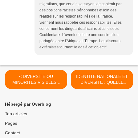
migrations, que certains essayent de contenir par
des positions racistes, xénophobes et loin des
réalités sur les responsabilités de la France,
viennent nous rappeler ces responsabilités. Elles
concernent les dirigeants africains et celles des
Occidentaux. L'avenir doit être une construction
partagée entre l'Afrique et l'Europe. Les discours
extrémistes tournent le dos à cet objectif.
< DIVERSITE OU
IDENTITE NATIONALE ET
MINORITES VISIBLES ?
DIVERSITE : QUELLE
PAS DE CONFUSION !
FRANCE DU 21EME
SIECLE ? >
Hébergé par Overblog
Top articles
Pages
Contact