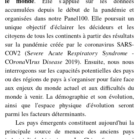
le monde
. Elle s'appuie sur les données
accumulées depuis le début de la pandémie et
organisées dans notre Panel100. Elle poursuit un
unique objectif d'éclairer les décideurs et les
citoyens de tous les continents à partir des résultats
sur la pandémie créée par le coronavirus SARS-
COV2 (S
evere
A
cute
R
espiratory
S
yndrome
-
CO
rona
VI
rus
D
isease
2019). Ensuite, nous nous
interrogeons sur les capacités potentielles des pays
ou des régions de pays à s'organiser pour faire face
aux enjeux du monde actuel et aux difficultés du
monde à venir. La démographie et son évolution,
ainsi que l'espace physique d'évolution seront
parmi les facteurs déterminants.
Les pays émergents constituent aujourd'hui la
principale source de menace des anciens pays