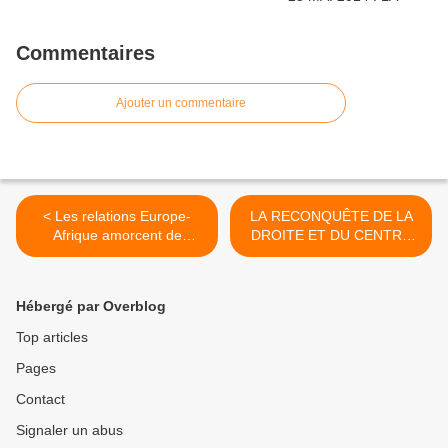
Commentaires
Ajouter un commentaire
< Les relations Europe-
LA RECONQUÊTE DE LA
Afrique amorcent de
DROITE ET DU CENTRE
nouveaux virages. L'Europe
EST ENCLENCHÉE PAR
possède le savoir-faire
LES VICTOIRES AUX
technologique...
ELECTIONS MUNICIPALES
Hébergé par Overblog
DE MARS 2014 >
Top articles
Pages
Contact
Signaler un abus