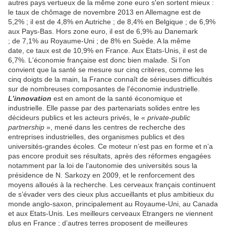
autres pays vertueux de la même zone euro s'en sortent mieux :
le taux de chômage de novembre 2013 en Allemagne est de
5,2% ; il est de 4,8% en Autriche ; de 8,4% en Belgique ; de 6,9%
aux Pays-Bas. Hors zone euro, il est de 6,9% au Danemark
; de 7,1% au Royaume-Uni ; de 8% en Suède. A la même
date, ce taux est de 10,9% en France. Aux Etats-Unis, il est de
6,7%. L'économie française est donc bien malade. Si l’on
convient que la santé se mesure sur cinq critères, comme les
cinq doigts de la main, la France connaît de sérieuses difficultés
sur de nombreuses composantes de l'économie industrielle.
L’innovation
est en amont de la santé économique et
industrielle. Elle passe par des partenariats solides entre les
décideurs publics et les acteurs privés, le «
private-public
partnership
», mené dans les centres de recherche des
entreprises industrielles, des organismes publics et des
universités-grandes écoles. Ce moteur n’est pas en forme et n’a
pas encore produit ses résultats, après des réformes engagées
notamment par la loi de l’autonomie des universités sous la
présidence de N. Sarkozy en 2009, et le renforcement des
moyens alloués à la recherche. Les cerveaux français continuent
de s’évader vers des cieux plus accueillants et plus ambitieux du
monde anglo-saxon, principalement au Royaume-Uni, au Canada
et aux Etats-Unis. Les meilleurs cerveaux Etrangers ne viennent
plus en France ; d’autres terres proposent de meilleures