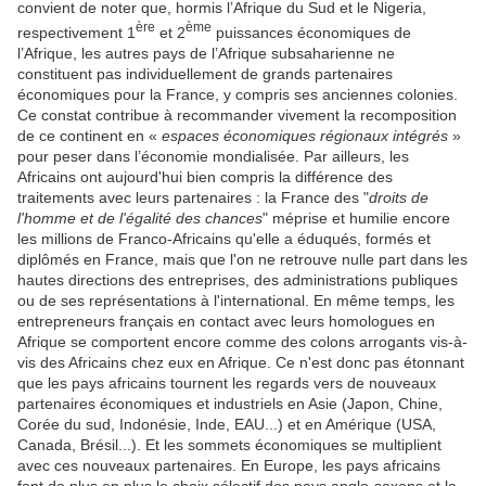
convient de noter que, hormis l’Afrique du Sud et le Nigeria,
ère
ème
respectivement 1
et 2
puissances économiques de
l’Afrique, les autres pays de l’Afrique subsaharienne ne
constituent pas individuellement de grands partenaires
économiques pour la France, y compris ses anciennes colonies.
Ce constat contribue à recommander vivement la recomposition
de ce continent en «
espaces économiques régionaux intégrés
»
pour peser dans l’économie mondialisée. Par ailleurs, les
Africains ont aujourd'hui bien compris la différence des
traitements avec leurs partenaires : la France des "
droits de
l'homme et de l'égalité des chances
" méprise et humilie encore
les millions de Franco-Africains qu'elle a éduqués, formés et
diplômés en France, mais que l'on ne retrouve nulle part dans les
hautes directions des entreprises, des administrations publiques
ou de ses représentations à l'international. En même temps, les
entrepreneurs français en contact avec leurs homologues en
Afrique se comportent encore comme des colons arrogants vis-à-
vis des Africains chez eux en Afrique. Ce n'est donc pas étonnant
que les pays africains tournent les regards vers de nouveaux
partenaires économiques et industriels en Asie (Japon, Chine,
Corée du sud, Indonésie, Inde, EAU...) et en Amérique (USA,
Canada, Brésil...). Et les sommets économiques se multiplient
avec ces nouveaux partenaires. En Europe, les pays africains
font de plus en plus le choix sélectif des pays anglo-saxons et la