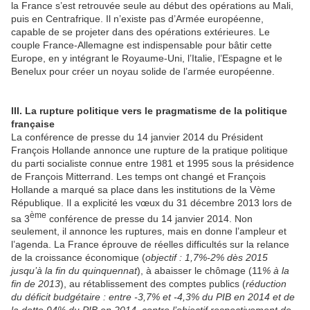
la France s’est retrouvée seule au début des opérations au Mali,
puis en Centrafrique. Il n’existe pas d’Armée européenne,
capable de se projeter dans des opérations extérieures. Le
couple France-Allemagne est indispensable pour bâtir cette
Europe, en y intégrant le Royaume-Uni, l’Italie, l’Espagne et le
Benelux pour créer un noyau solide de l’armée européenne.
III. La rupture politique vers le pragmatisme de la politique
française
La conférence de presse du 14 janvier 2014 du Président
François Hollande annonce une rupture de la pratique politique
du parti socialiste connue entre 1981 et 1995 sous la présidence
de François Mitterrand. Les temps ont changé et François
Hollande a marqué sa place dans les institutions de la Vème
République. Il a explicité les vœux du 31 décembre 2013 lors de
ème
sa 3
conférence de presse du 14 janvier 2014. Non
seulement, il annonce les ruptures, mais en donne l’ampleur et
l’agenda. La France éprouve de réelles difficultés sur la relance
de la croissance économique (
objectif : 1,7%-2% dès 2015
jusqu’à la fin du quinquennat
), à abaisser le chômage (11
% à la
fin de 2013
), au rétablissement des comptes publics (
réduction
du déficit budgétaire : entre -3,7% et -4,3% du PIB en 2014 et de