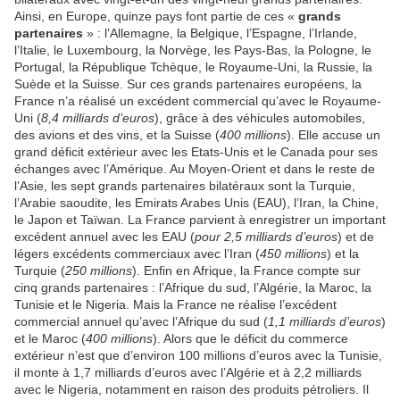
Ainsi, en Europe, quinze pays font partie de ces «
grands
partenaires
» : l’Allemagne, la Belgique, l’Espagne, l’Irlande,
l’Italie, le Luxembourg, la Norvège, les Pays-Bas, la Pologne, le
Portugal, la République Tchèque, le Royaume-Uni, la Russie, la
Suède et la Suisse. Sur ces grands partenaires européens, la
France n’a réalisé un excédent commercial qu’avec le Royaume-
Uni (
8,4 milliards d’euros
), grâce à des véhicules automobiles,
des avions et des vins, et la Suisse (
400 millions
). Elle accuse un
grand déficit extérieur avec les Etats-Unis et le Canada pour ses
échanges avec l’Amérique. Au Moyen-Orient et dans le reste de
l’Asie, les sept grands partenaires bilatéraux sont la Turquie,
l’Arabie saoudite, les Emirats Arabes Unis (EAU), l’Iran, la Chine,
le Japon et Taïwan. La France parvient à enregistrer un important
excédent annuel avec les EAU (
pour 2,5 milliards d’euros
) et de
légers excédents commerciaux avec l’Iran (
450 millions
) et la
Turquie (
250 millions
). Enfin en Afrique, la France compte sur
cinq grands partenaires : l’Afrique du sud, l’Algérie, la Maroc, la
Tunisie et le Nigeria. Mais la France ne réalise l’excédent
commercial annuel qu’avec l’Afrique du sud (
1,1 milliards d’euros
)
et le Maroc (
400 millions
). Alors que le déficit du commerce
extérieur n’est que d’environ 100 millions d’euros avec la Tunisie,
il monte à 1,7 milliards d’euros avec l’Algérie et à 2,2 milliards
avec le Nigeria, notamment en raison des produits pétroliers. Il