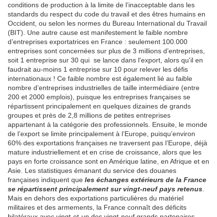
conditions de production à la limite de l’inacceptable dans les
standards du respect du code du travail et des êtres humains en
Occident, ou selon les normes du Bureau International du Travail
(BIT). Une autre cause est manifestement le faible nombre
d’entreprises exportatrices en France : seulement 100.000
entreprises sont concernées sur plus de 3 millions d’entreprises,
soit 1 entreprise sur 30 qui se lance dans l'export, alors qu'il en
faudrait au-moins 1 entreprise sur 10 pour relever les défis
internationaux ! Ce faible nombre est également lié au faible
nombre d’entreprises industrielles de taille intermédiaire (entre
200 et 2000 emplois), puisque les entreprises françaises se
répartissent principalement en quelques dizaines de grands
groupes et près de 2,8 millions de petites entreprises
appartenant à la catégorie des professionnels. Ensuite, le monde
de l’export se limite principalement à l’Europe, puisqu’environ
60% des exportations françaises ne traversent pas l’Europe, déjà
mature industriellement et en crise de croissance, alors que les
pays en forte croissance sont en Amérique latine, en Afrique et en
Asie. Les statistiques émanant du service des douanes
françaises indiquent que
les échanges extérieurs de la France
se répartissent principalement sur vingt-neuf pays retenus
.
Mais en dehors des exportations particulières du matériel
militaires et des armements, la France connaît des déficits
bilatéraux avec vingt-et-un des vingt-neuf grands partenaires.