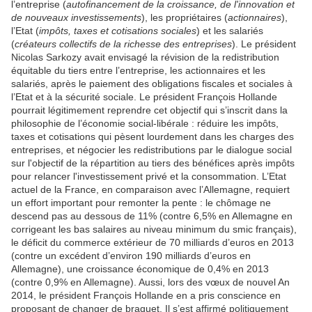
l’entreprise (
autofinancement de la croissance, de l'innovation et
de nouveaux investissements
), les propriétaires (
actionnaires
),
l’Etat (
impôts, taxes et cotisations sociales
) et les salariés
(
créateurs collectifs de la richesse des entreprises
). Le président
Nicolas Sarkozy avait envisagé la révision de la redistribution
équitable du tiers entre l’entreprise, les actionnaires et les
salariés, après le paiement des obligations fiscales et sociales à
l’Etat et à la sécurité sociale. Le président François Hollande
pourrait légitimement reprendre cet objectif qui s’inscrit dans la
philosophie de l’économie social-libérale : réduire les impôts,
taxes et cotisations qui pèsent lourdement dans les charges des
entreprises, et négocier les redistributions par le dialogue social
sur l'objectif de la répartition au tiers des bénéfices après impôts
pour relancer l'investissement privé et la consommation. L’Etat
actuel de la France, en comparaison avec l’Allemagne, requiert
un effort important pour remonter la pente : le chômage ne
descend pas au dessous de 11% (contre 6,5% en Allemagne en
corrigeant les bas salaires au niveau minimum du smic français),
le déficit du commerce extérieur de 70 milliards d’euros en 2013
(contre un excédent d’environ 190 milliards d’euros en
Allemagne), une croissance économique de 0,4% en 2013
(contre 0,9% en Allemagne). Aussi, lors des vœux de nouvel An
2014, le président François Hollande en a pris conscience en
proposant de changer de braquet. Il s’est affirmé politiquement