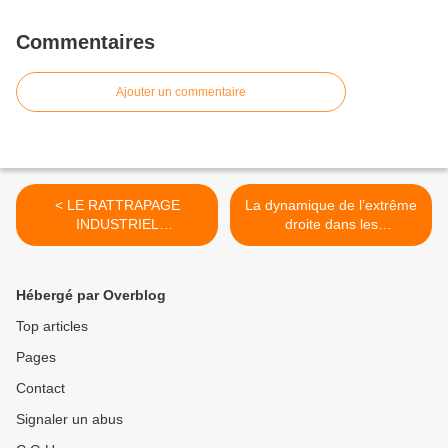
Commentaires
Ajouter un commentaire
< LE RATTRAPAGE
La dynamique de l’extrême
INDUSTRIEL
droite dans les
INDISPENSABLE DE LA
départements français pour
FRANCE EN EUROPE ET
les élections municipales de
DANS LE MONDE
mars 2014 (1) >
Hébergé par Overblog
Top articles
Pages
Contact
Signaler un abus