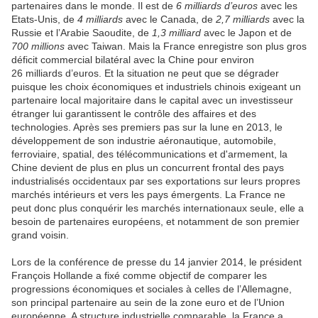
partenaires dans le monde. Il est de
6 milliards d’euros
avec les
Etats-Unis, de
4 milliards
avec le Canada, de
2,7 milliards
avec la
Russie et l’Arabie Saoudite, de
1,3 milliard
avec le Japon et de
700 millions
avec Taiwan. Mais la France enregistre son plus gros
déficit commercial bilatéral avec la Chine pour environ
26 milliards d’euros. Et la situation ne peut que se dégrader
puisque les choix économiques et industriels chinois exigeant un
partenaire local majoritaire dans le capital avec un investisseur
étranger lui garantissent le contrôle des affaires et des
technologies. Après ses premiers pas sur la lune en 2013, le
développement de son industrie aéronautique, automobile,
ferroviaire, spatial, des télécommunications et d'armement, la
Chine devient de plus en plus un concurrent frontal des pays
industrialisés occidentaux par ses exportations sur leurs propres
marchés intérieurs et vers les pays émergents. La France ne
peut donc plus conquérir les marchés internationaux seule, elle a
besoin de partenaires européens, et notamment de son premier
grand voisin.
Lors de la conférence de presse du 14 janvier 2014, le président
François Hollande a fixé comme objectif de comparer les
progressions économiques et sociales à celles de l’Allemagne,
son principal partenaire au sein de la zone euro et de l’Union
européenne. A structure industrielle comparable, la France a