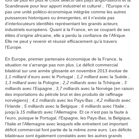
Scandinavie pour leur apport industriel et culturel ; l'Europe n'a
pas une unité politico-économique intégrée comme les autres
puissances historiques ou émergentes, et il n'existe pas
d'interlocuteurs identifiés représentant les grands acteurs
industriels européens. Quant à la France, en se coupant de ses
élites d'origine africaine, elle a perdu la confiance de l'Afrique.
Elle ne peut y revenir et réussir efficacement qu'à travers
l'Europe.
En Europe, premier partenaire économique de la France, la
situation ne s'arrange pas non plus. Le déficit commercial
bilatéral sur une année glissante en novembre 2013 évolue de
1,1 milliard
d’euro avec le Portugal ;
1,2 milliard
avec la Suède ;
1,3 milliard
avec la Pologne ;
2,2 milliards
avec la Tchéquie ;
3
milliards
avec l’Espagne ;
3,7 milliards
avec la Norvège (en raison
des importations du pétrole brut et des produits de raffinage
norvégiens) ;
4,1 milliards
avec les Pays-Bas ;
4,2 milliards
avec
l’Irlande ;
5 milliards
avec la Belgique ;
6 milliards
avec l’Italie ;
jusqu’à
15 milliards
avec l’Allemagne. Et ce n'est pas la faute à
l'euro, puisque le Portugal, l'Espagne, les Pays-Bas, la Belgique,
l'Italie et l'Allemagne avec lesquels elle entretient cet important
déficit commercial font partie de la même zone euro. Les déficits
bilatéraux sont également constatés avec les autres grands