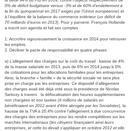
la dette 94% du PIB en 2014, contre l’objectif respectivement de
0% de déficit budgétaire versus -3% et de 60% d’endettement à
la fin du quinquennat en 2017 exigés par l'Union européenne
) et
à l’équilibre de la balance du commerce extérieur (
un déficit de
70 milliards d’euros en 2013
). Pour y parvenir, François Hollande
a inscrit son agenda et fait ses comptes :
1. Accroître vigoureusement la croissance en 2014 pour retrouver
les emplois.
2. Décliner le pacte de responsabilité en quatre phases :
a) L’allègement des charges sur le coût du travail : baisse de 4%
de la masse salariale en 2013, puis de 6% en 2014 jusqu’à 0%
de cotisations pour les allocations familiales pour les entreprises.
Ainsi, la branche « famille » de la sécurité sociale ne sera plus
prise en charge par les entreprises. Ce dispositif d'allègement
des charges avait été déjà voté sous la presidence de Nicolas
Sarkozy à travers : la défiscalisation des heures supplémentaires
non chargées et non taxées (
9 millions de salariés en
bénéficiaient en 2012 avant d'être abrogée par les Socialistes
), la
hausse de la TVA à 20,4% contre l'allègement à due concurrence
des charges des entreprises pour les rendre compétitives sur les
marchés internationaux (
les citoyens finançaient ainsi leurs
entreprises, et cette loi devait s'appliquer en octobre 2012 et elle