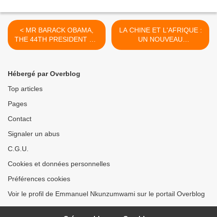
< MR BARACK OBAMA,
LA CHINE ET L'AFRIQUE :
THE 44TH PRESIDENT OF
UN NOUVEAU
THE UNITED STATES OF
LEADERSHIP FACE A
AMERICA !
L'EUROPE ET A
L'AMERIQUE ? >
Hébergé par Overblog
Top articles
Pages
Contact
Signaler un abus
C.G.U.
Cookies et données personnelles
Préférences cookies
Voir le profil de Emmanuel Nkunzumwami sur le portail Overblog