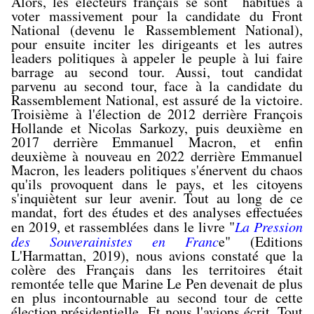
Alors, les électeurs français se sont habitués à
voter massivement pour la candidate du Front
National (devenu le Rassemblement National),
pour ensuite inciter les dirigeants et les autres
leaders politiques à appeler le peuple à lui faire
barrage au second tour. Aussi, tout candidat
parvenu au second tour, face à la candidate du
Rassemblement National, est assuré de la victoire.
Troisième à l'élection de 2012 derrière François
Hollande et Nicolas Sarkozy, puis deuxième en
2017 derrière Emmanuel Macron, et enfin
deuxième à nouveau en 2022 derrière Emmanuel
Macron, les leaders politiques s'énervent du chaos
qu'ils provoquent dans le pays, et les citoyens
s'inquiètent sur leur avenir. Tout au long de ce
mandat, fort des études et des analyses effectuées
en 2019, et rassemblées dans le livre "
La Pression
des Souverainistes en Franc
e" (Editions
L'Harmattan, 2019), nous avions constaté que la
colère des Français dans les territoires était
remontée telle que Marine Le Pen devenait de plus
en plus incontournable au second tour de cette
élection présidentielle. Et nous l'avions écrit. Tout