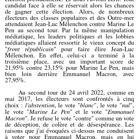
candidat face à elle se réservait alors les chances
de gagner cette élection. Alors, de nombreux
électeurs des classes populaires et des Outre-mer
attendaient Jean-Luc Mélenchon contre
Marine Le
Pen au second tour. Par la même manipulation
médiatique, les leaders politiques et les lobbies
médiatiques allaient ressortir le vieux concept du
"
front républicain
" pour faire élire Jean-Luc
Mélenchon. En effet, celui-ci a terminé à la
troisième place, avec un important score de
21,95% contre 23,15% pour Marine Le Pen, mais
bien loin derrière Emmanuel Macron, avec
27,95%.
Au
second tour du 24 avril 2022, comme en
mai 2017, les électeurs sont confrontés à cinq
choix :
l'abstention
, le vote "
blanc
", le vote "
nul
",
le vote "
Marine Le Pen
" et le vote "
Emmanuel
Macron
". Je refuse le vote "contre" comme un vote
de déception, de colère et de désespérance. Les
raisons que j'ai évoquées ci-dessus me conduisent
à voter pour Emmanuel Macron, mais en lui