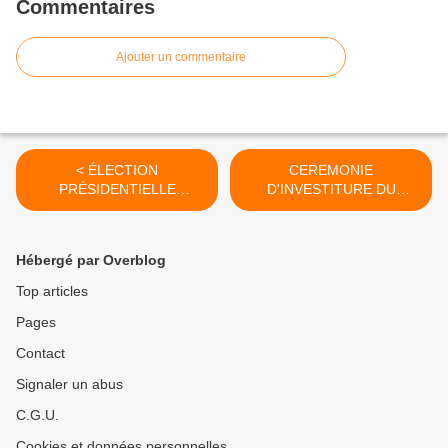
Commentaires
Ajouter un commentaire
< ÉLECTION
CEREMONIE
PRÉSIDENTIELLE
D'INVESTITURE DU
FRANÇAISE D'AVRIL 2022
PRESIDENT EMMANUEL
: LE MATCH RETOUR
MACRON, LE 7 MAI 2022 >
MACRON-LE PEN
Hébergé par Overblog
ATTENDU !
Top articles
Pages
Contact
Signaler un abus
C.G.U.
Cookies et données personnelles