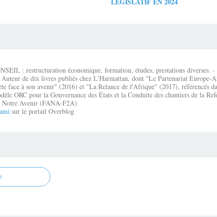
LÉGISLATIF EN 2024
IL : restructuration économique, formation, études, prestations diverses. - É
 Auteur de dix livres publiés chez L'Harmattan, dont "Le Partenariat Europe-A
te face à son avenir" (2016) et "La Relance de l'Afrique" (2017), référencés dan
dèle ORC pour la Gouvernance des États et la Conduite des chantiers de la Re
que Notre Avenir (FANA-F2A).
ami
sur le portail Overblog
e