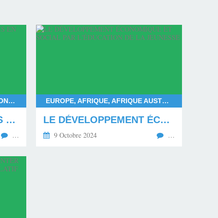
FRANÇOIS BAYROU, DEUIL NATIONAL POUR MAYOTTE, DÉPARTEMENT DE MAYOTTE, LES MAHORAIS
EUROPE, AFRIQUE, AFRIQUE AUSTRALE, AFRIQUE CENTRALE, AFRIQUE SUBSAHARIENNE, AFRIQUE OCCIDENTALE, AFRIQUE ORIENTALE, AFRIQUE DU NORD, AMÉRIQUE DU NORD, AMÉRIQUE DU SUD
LE MÉPRIS ENVERS LES MAHORAIS EN DEUIL
LE DÉVELOPPEMENT ÉCONOMIQUE ET SOCIAL PAR L'ÉDUCATION DE LA JEUNESSE
…
9 Octobre 2024
…