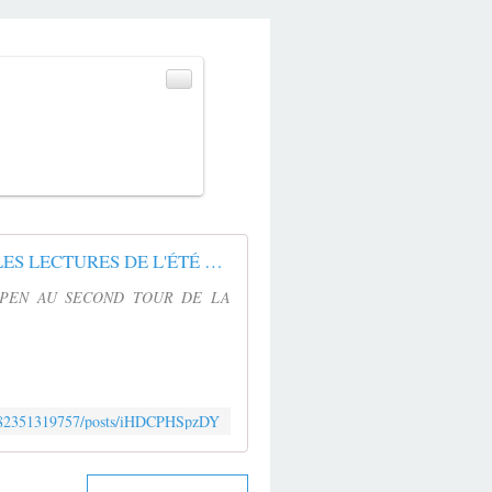
LES LECTURES DE L'ÉTÉ 2017 : DÉCOUVREZ LES LIVRES QUI AVAIENT ANNONCÉ MARINE ...
E PEN AU SECOND TOUR DE LA
0482351319757/posts/iHDCPHSpzDY