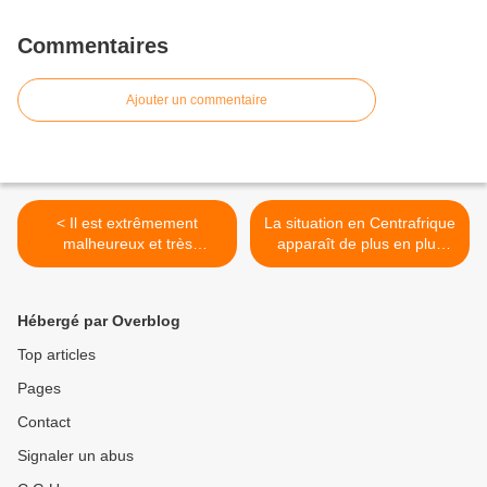
Commentaires
Ajouter un commentaire
< Il est extrêmement
La situation en Centrafrique
malheureux et très
apparaît de plus en plus
surprenant qu'un homme,
complexe. Le Conseil
se disant "prophète",
National de Transition
dernier envoyé de...
(CNT... >
Hébergé par Overblog
Top articles
Pages
Contact
Signaler un abus