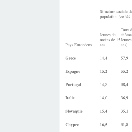
Structure sociale de
population
(en %)
Taux 
Jeunes de
chôma
moins de 15
Jeunes
Pays Européens
ans
ans)
Grèce
57,9
14,4
Espagne
15,2
55,2
Portugal
38,4
14,8
Italie
36,9
14,0
Slovaquie
15,4
35,1
Chypre
16,5
31,8