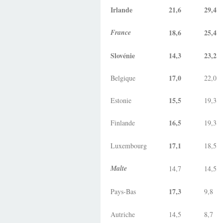
Irlande
21,6
29,4
France
18,6
25,4
Slovénie
14,3
23,2
17,0
Belgique
22,0
15,5
Estonie
19,3
16,5
Finlande
19,3
17,1
Luxembourg
18,5
Malte
14,7
14,5
17,3
Pays-Bas
9,8
Autriche
14,5
8,7