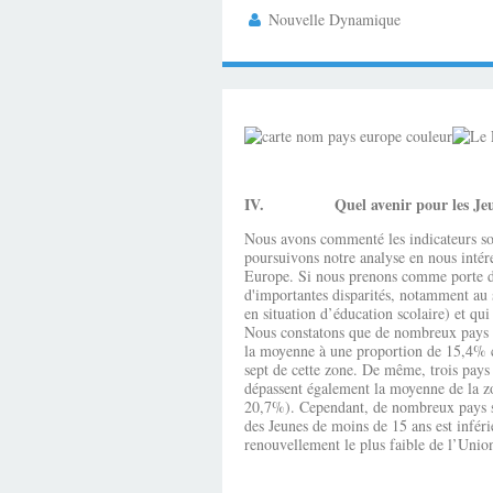
Nouvelle Dynamique
IV.
Quel avenir pour les J
Nous avons commenté les indicateurs so
poursuivons notre analyse en nous intére
Europe. Si nous prenons comme porte d’e
d'importantes disparités, notamment au s
en situation d’éducation scolaire) et qu
Nous constatons que de nombreux pays p
la moyenne à une proportion de 15,4% co
sept de cette zone. De même, trois pays 
dépassent également la moyenne de la z
20,7%). Cependant, de nombreux pays se
des Jeunes de moins de 15 ans est infér
renouvellement le plus faible de l’Unio