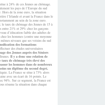
 situe à 24% de ces Jeunes au chômage.
palement les pays de l’Europe du sud
e
. Hors de la zone euro, la situation
rière l’Irlande et avant la France dans le
notamment au sein de la zone euro.
; le taux de chômage des Jeunes de 15 à
ris entre 21% et 29% chez les garçons
veau d’éducation faible des adultes de
6% chez les hommes (contre une moyenne
 mêmes niveaux que ses voisins du sud
ensification des formations
ffectuer des études universitaires
ssage des Jeunes auprès des Séniors
Il y a donc une relation de
 Jeunes.
le taux de chômage très élevé des
dépasser les hommes dans de nombreux
u-moins un diplôme du second degré,
quie. La France se situe à 73% alors
aine avec un écart de 16 points. Le
vec 94%. Sur ce segment, la France est
ous résume la situation dans chaque