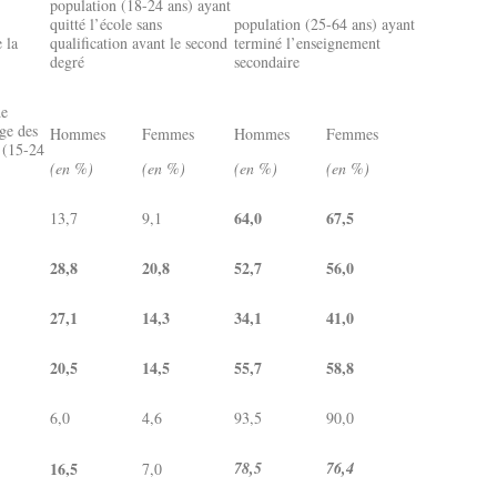
population (18-24 ans) ayant
quitté l’école sans
population (25-64 ans) ayant
 la
qualification avant le second
terminé l’enseignement
degré
secondaire
de
ge des
Hommes
Femmes
Hommes
Femmes
 (15-24
(en %)
(en %)
(en %)
(en %)
64,0
67,5
13,7
9,1
28,8
20,8
52,7
56,0
27,1
14,3
34,1
41,0
20,5
14,5
55,7
58,8
6,0
4,6
93,5
90,0
16,5
78,5
76,4
7,0