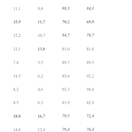
88,5
84,1
11,1
9,8
15,9
11,7
70,2
69,9
84,7
79,7
12,2
10,7
13,0
12,1
81,0
81,0
7,8
3,5
89,7
89,5
14,5
6,2
85,6
92,2
8,2
4,6
92,3
94,4
8,5
6,3
81,9
82,9
18,0
16,7
79,5
72,4
79,4
76,4
14,6
12,4