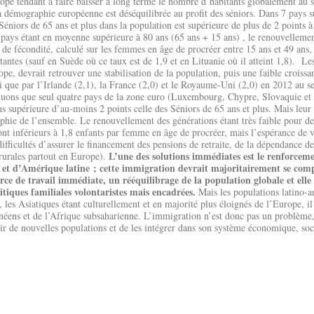
ope tendant à faire baisser à long terme le nombre d’habitants globalement au 
la démographie européenne est déséquilibrée au profit des séniors. Dans 7 pays s
 Séniors de 65 ans et plus dans la population est supérieure de plus de 2 points 
s pays étant en moyenne supérieure à 80 ans (65 ans + 15 ans) , le renouvellement
de fécondité, calculé sur les femmes en âge de procréer entre 15 ans et 49 ans, e
antes (sauf en Suède où ce taux est de 1,9 et en Lituanie où il atteint 1,8). Les
ope, devrait retrouver une stabilisation de la population, puis une faible croissa
i que par l’Irlande (2,1), la France (2,0) et le Royaume-Uni (2,0) en 2012 au s
uons que seul quatre pays de la zone euro (Luxembourg, Chypre, Slovaquie et I
s supérieure d’au-moins 2 points celle des Séniors de 65 ans et plus. Mais le
aphie de l’ensemble. Le renouvellement des générations étant très faible pour d
ont inférieurs à 1,8 enfants par femme en âge de procréer, mais l’espérance de 
ifficultés d’assurer le financement des pensions de retraite, de la dépendance de
L’une des solutions immédiates est le renforcem
urales partout en Europe).
e et d’Amérique latine ; cette immigration devrait majoritairement se com
orce de travail immédiate, un rééquilibrage de la population globale et ell
itiques familiales volontaristes mais encadrées.
Mais les populations latino-
, les Asiatiques étant culturellement et en majorité plus éloignés de l’Europe, 
ranéens et de l’Afrique subsaharienne. L’immigration n’est donc pas un problème
lir de nouvelles populations et de les intégrer dans son système économique, soci