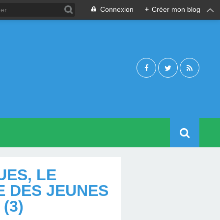
Connexion
+
Créer mon blog
ES, LE
 DES JEUNES
(3)