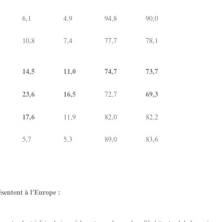
6,1
4,9
94,8
90,0
10,8
7,4
77,7
78,1
14,5
11,0
74,7
73,7
23,6
16,5
69,3
72,7
17,6
11,9
82,0
82,2
5,7
5,3
89,0
83,6
sentent à l'Europe :