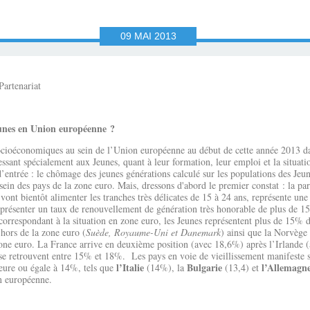
09
MAI
2013
eunes en Union européenne ?
cioéconomiques au sein de l’Union européenne au début de cette année 2013 dan
ssant spécialement aux Jeunes, quant à leur formation, leur emploi et la situatio
ntrée : le chômage des jeunes générations calculé sur les populations des Jeu
ein des pays de la zone euro. Mais, dressons d'abord le premier constat : la pa
i vont bientôt alimenter les tranches très délicates de 15 à 24 ans, représente u
résenter un taux de renouvellement de génération très honorable de plus de 15
rrespondant à la situation en zone euro, les Jeunes représentent plus de 15% d
hors de la zone euro (
Suède, Royaume-Uni et Danemark
) ainsi que la Norvège 
one euro. La France arrive en deuxième position (avec 18,6%) après l’Irlande 
 retrouvent entre 15% et 18%. Les pays en voie de vieillissement manifeste s
l’Italie
Bulgarie
l’Allemagn
ieure ou égale à 14%, tels que
(14%), la
(13,4) et
n européenne.