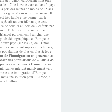
sein de l’Union européenne sont bien
ur les 17 de la zone euro et dans 5 pays
à la part des Jeunes de moins de 15 ans.
 des générations n’est plus assuré. Il
st très faible et ne permet pas le
 spécialistes considèrent que cette
nce de celle-ci au-delà de 2 enfants par
ein de l’Union européenne et par
rlande) parviennent à afficher une
ur poids démographique en Europe est
e douze pays (sur les 27) de l’Union
vie moyenne étant supérieure à 80 ans,
s populations de plus en plus âgées et
ent de l’immigration en provenance
poser des populations de 20 ans à 45
e pourra contribuer à l’amélioration
américaines migrant massivement vers
il reste une immigration d’Europe
, mais une solution pour l’Europe, à
al et culturel.