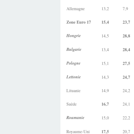
Allemagne
13,2
7,9
Zone Euro 17
15,4
23,7
Hongrie
28,8
14,5
Bulgarie
28,4
13,4
Pologne
27,5
15,1
Lettonie
24,7
14,3
Lituanie
14,9
24,2
16,7
Suède
24,1
Roumanie
15,0
22,2
17,5
Royaume-Uni
20,7