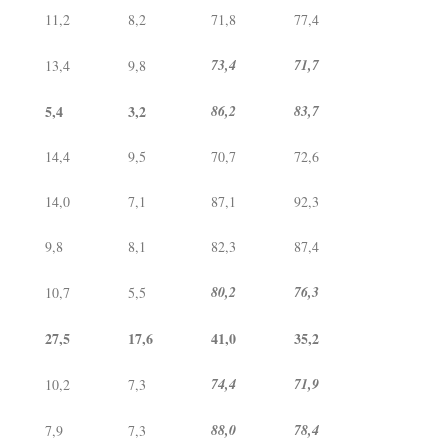
11,2
8,2
71,8
77,4
73,4
71,7
13,4
9,8
5,4
3,2
86,2
83,7
14,4
9,5
70,7
72,6
14,0
7,1
87,1
92,3
9,8
8,1
82,3
87,4
80,2
76,3
10,7
5,5
27,5
17,6
41,0
35,2
74,4
71,9
10,2
7,3
88,0
78,4
7,9
7,3