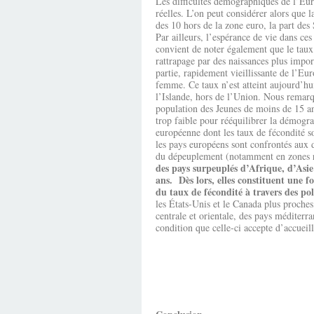
Les difficultés démographiques de l’Eur
réelles. L’on peut considérer alors que 
des 10 hors de la zone euro, la part des
Par ailleurs, l’espérance de vie dans ce
convient de noter également que le taux 
rattrapage par des naissances plus import
partie, rapidement vieillissante de l’Eur
femme. Ce taux n’est atteint aujourd’hu
l’Islande, hors de l’Union. Nous remarq
population des Jeunes de moins de 15 an
trop faible pour rééquilibrer la démogr
européenne dont les taux de fécondité s
les pays européens sont confrontés aux d
du dépeuplement (notamment en zones r
des pays surpeuplés d’Afrique, d’Asi
ans. Dès lors, elles constituent une f
du taux de fécondité à travers des pol
les États-Unis et le Canada plus proches
centrale et orientale, des pays méditer
condition que celle-ci accepte d’accueil