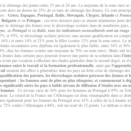
est le chômage des jeunes entre 15 ans et 24 ans. La moyenne de la zone euro se
placent alors au-dessus de 25% de ce taux de chômage des Jeunes. Ce sont princi
Grèce, Espagne, Portugal, Italie, Slovaquie, Chypre, Irlande
uro :
et
Franc
Bulgarie
Pologne
n
et en
; ces trois derniers pays se situent néanmoins juste der
her le chômage des Jeunes avec le décrochage scolaire dans de nombreux pays, 
gne
, au
Portugal
et en
Italie
,
tous les indicateurs socioculturels sont au rouge
 37% et 55%, le décrochage scolaire précoce sans aucune qualification est comp
16%) et entre 14% et 21% pour le filles (contre 12% pour la zone euro). Le ni
 études secondaires avec diplôme est également le plus faible, entre 34% et 5
9% chez les femmes (contre une moyenne de 70% en zone euro). Malte suit les
l'int
 Jeunes dans certains pays pourrait trouver une partie de sa solution dans
s n'ont pas vocation à effectuer des études générales dans le second degré, ni d'e
rnance entre le travail et la formation professionnelle
l'apprenti
, ainsi que
ail
seraient des offres à généraliser dans les pays en forte crise de chômage des
e qualification des parents, les décrochages scolaires précoces des Jeunes et 
 cependant : les femmes sont de plus en plus éduquées, et commencent à 
s significatifs entre les pays à faible niveau de diffusion d’études avec a
s femmes
. Ce niveau varie de 34% pour les hommes au Portugal à 95% en Tché
ateur. Le retard de la France sur l’Allemagne est donc remarquable dans ce dom
varie également pour les femmes du Portugal avec 41% à celles de la Lituanie a
c 72% contre l’Allemagne à 84%, soit un écart de 12 points. Le tableau ci-dess