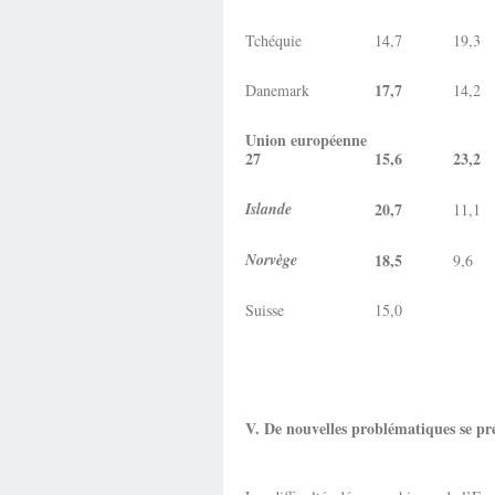
Tchéquie
14,7
19,3
17,7
Danemark
14,2
Union européenne
27
15,6
23,2
Islande
20,7
11,1
Norvège
18,5
9,6
Suisse
15,0
V. De nouvelles problématiques se pré