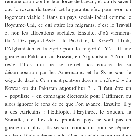
rémunération contre leur force de travail, et qu’ils savent
que le revenu du travail est la garantie sûre pour avoir un
logement viable ! Dans un pays social-libéral comme le
Royaume-Uni, ce qui attire les migrants, c’est le Travail
et non les allocations sociales. Ensuite, d’où viennent-
ils ? Des pays d’Asie : le Pakistan, le Koweït, l’Irak,
l’Afghanistan et la Syrie pour la majorité. Y’a-t-il une
guerre au Pakistan, au Koweït, en Afghanistan ? Non. Il
reste l’Irak qui ne se remet pas encore de sa
décomposition par les Américains, et la Syrie sous le
siège de daesh. Comment peut-on devenir « réfugié » du
Koweït ou du Pakistan aujourd’hui ?… Il faut être un
« populiste » en campagne électorale pour l’affirmer, ou
alors ignorer le sens de ce que l’on avance. Ensuite, il y
a des Africains : l’Ethiopie, l’Erythrée, le Soudan, la
Somalie, etc. Les deux premiers pays ne sont pas en
guerre non plus ; ils se sont combattus pour se séparer
en deux Etats indépendants. Que la dictature qui sévit en