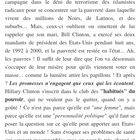
campagne dans le déni du terrorisme des islamistes
radicaux pour se concentrer sur la pauvreté dans laquelle
vivent des millions de Noirs, de Latinos, et des
suburbs... Mais, ceux-ci oublient ou omettent de lui
rappeler que son mari, Bill Clinton, a exercé ses deux
mandants de président des Etats-Unis pendant huit ans,
de 1992 à 2000, et la pauvreté est restée en l'état... Ah,
les pauvres ! Il suffit de leur dire que l'on va désormais
s'occuper de leur misère pour qu'ils viennent voter en
masse... comme la lumière attire les papillons ! Et après
?
Les promesses n'engagent que ceux qui les écoutent
.
"habitués" du
Hillary Clinton s'inscrit dans le club des
pouvoir
, qui ne veulent pas le quitter, quand on y a
goûté ! Ce n'est pas parce qu'elle est "
une femme
", mais
parce qu'elle est une "
personnalité politique
" qu'il faut se
poser la question sur ce qu'elle peut apporter aux Etats-
Unis et au monde ! Sans évoquer ses problèmes de santé
qui seraient incompatibles avec un agenda très chargé et