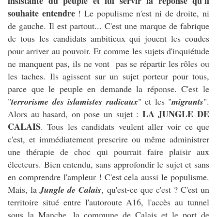
insistante du peuple et lui servir la réponse qu'il
souhaite entendre
! Le populisme n'est ni de droite, ni
de gauche. Il est partout... C'est une marque de fabrique
de tous les candidats ambitieux qui jouent les coudes
pour arriver au pouvoir. Et comme les sujets d'inquiétude
ne manquent pas, ils ne vont pas se répartir les rôles ou
les taches. Ils agissent sur un sujet porteur pour tous,
parce que le peuple en demande la réponse. C'est le
"
terrorisme des islamistes radicaux
" et les "
migrants
".
LA JUNGLE DE
Alors au hasard, on pose un sujet :
CALAIS
. Tous les candidats veulent aller voir ce que
c'est, et immédiatement prescrire ou même administrer
une thérapie de choc qui pourrait faire plaisir aux
électeurs. Bien entendu, sans approfondir le sujet et sans
en comprendre l'ampleur ! C'est cela aussi le populisme.
Mais, la
Jungle de Calais
, qu'est-ce que c'est ? C'est un
territoire situé entre l'autoroute A16, l'accès au tunnel
sous la Manche, la commune de Calais et le port de