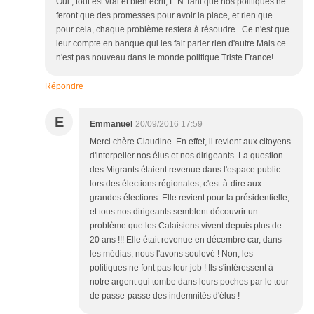
Oui , tout est vrai et bien écrit, E.N.Tant que nos politiques ne
feront que des promesses pour avoir la place, et rien que
pour cela, chaque problème restera à résoudre...Ce n'est que
leur compte en banque qui les fait parler rien d'autre.Mais ce
n'est pas nouveau dans le monde politique.Triste France!
Répondre
E
Emmanuel
20/09/2016 17:59
Merci chère Claudine. En effet, il revient aux citoyens
d'interpeller nos élus et nos dirigeants. La question
des Migrants étaient revenue dans l'espace public
lors des élections régionales, c'est-à-dire aux
grandes élections. Elle revient pour la présidentielle,
et tous nos dirigeants semblent découvrir un
problème que les Calaisiens vivent depuis plus de
20 ans !!! Elle était revenue en décembre car, dans
les médias, nous l'avons soulevé ! Non, les
politiques ne font pas leur job ! Ils s'intéressent à
notre argent qui tombe dans leurs poches par le tour
de passe-passe des indemnités d'élus !