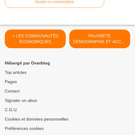
Ajouter un commentaire
< LES COMMUNAUTÉS
PAUVRETÉ,
ÉCONOMIQUES
DÉMOGRAPHIE ET ACCÈS
RÉGIONALES EN
A L'ÉLECTRICITÉ EN
AFRIQUE : LA SÉCURITÉ
AFRIQUE AU DÉBUT DE
ET LE DÉVELOPPEMENT
LA DÉCENNIE 2021-2030 >
Hébergé par Overblog
EN 2023
Top articles
Pages
Contact
Signaler un abus
C.G.U.
Cookies et données personnelles
Préférences cookies