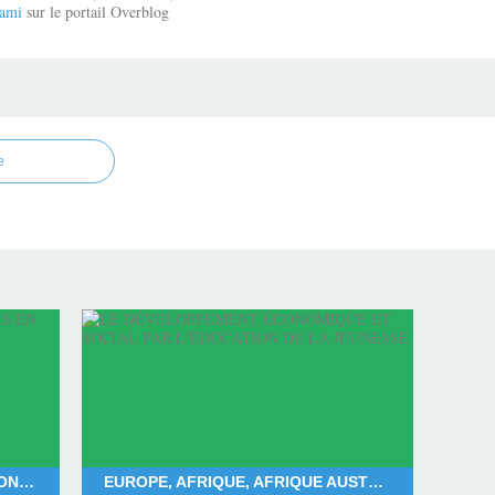
ami
sur le portail Overblog
e
FRANÇOIS BAYROU, DEUIL NATIONAL POUR MAYOTTE, DÉPARTEMENT DE MAYOTTE, LES MAHORAIS
EUROPE, AFRIQUE, AFRIQUE AUSTRALE, AFRIQUE CENTRALE, AFRIQUE SUBSAHARIENNE, AFRIQUE OCCIDENTALE, AFRIQUE ORIENTALE, AFRIQUE DU NORD, AMÉRIQUE DU NORD, AMÉRIQUE DU SUD