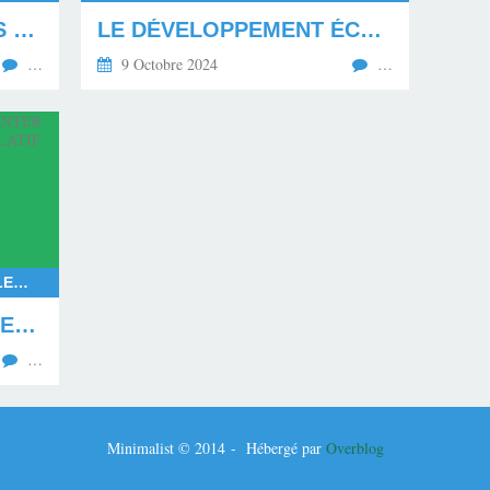
LE MÉPRIS ENVERS LES MAHORAIS EN DEUIL
LE DÉVELOPPEMENT ÉCONOMIQUE ET SOCIAL PAR L'ÉDUCATION DE LA JEUNESSE
…
9 Octobre 2024
…
RASSEMBLEMENT NATIONAL, ELECTIONS EUROPÉENNES 2024, ELECTIONS LÉGISLATIVES ANTICIPÉES EN 2024, LE NOUVEAU FRONT POPULAIRE FACE AU RASSEMBLEMENT NATIONAL, EXPÉRIMENTATION DE LA COALITION POLITIQUE EN FRANCE, COALITION RAISONNABLE, GOUVERNEMENT ISSU DE LA COALITION RAISONNABLE
LA FRANCE VA DEVOIR EXPÉRIMENTER UNE COALITION DU POUVOIR LÉGISLATIF EN 2024
…
Minimalist © 2014 - Hébergé par
Overblog