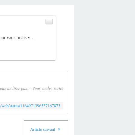
 pour vous, mais v…
us ne lisez pas. - Vous voulez écrire
m/i/web/status/1164971396537167873
Article suivant