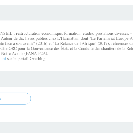
IL : restructuration économique, formation, études, prestations diverses. - É
 Auteur de dix livres publiés chez L'Harmattan, dont "Le Partenariat Europe-A
te face à son avenir" (2016) et "La Relance de l'Afrique" (2017), référencés dan
dèle ORC pour la Gouvernance des États et la Conduite des chantiers de la Re
que Notre Avenir (FANA-F2A).
ami
sur le portail Overblog
e