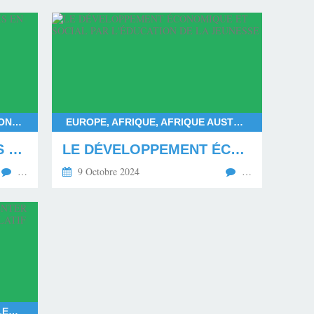
FRANÇOIS BAYROU, DEUIL NATIONAL POUR MAYOTTE, DÉPARTEMENT DE MAYOTTE, LES MAHORAIS
EUROPE, AFRIQUE, AFRIQUE AUSTRALE, AFRIQUE CENTRALE, AFRIQUE SUBSAHARIENNE, AFRIQUE OCCIDENTALE, AFRIQUE ORIENTALE, AFRIQUE DU NORD, AMÉRIQUE DU NORD, AMÉRIQUE DU SUD
LE MÉPRIS ENVERS LES MAHORAIS EN DEUIL
LE DÉVELOPPEMENT ÉCONOMIQUE ET SOCIAL PAR L'ÉDUCATION DE LA JEUNESSE
…
9 Octobre 2024
…
RASSEMBLEMENT NATIONAL, ELECTIONS EUROPÉENNES 2024, ELECTIONS LÉGISLATIVES ANTICIPÉES EN 2024, LE NOUVEAU FRONT POPULAIRE FACE AU RASSEMBLEMENT NATIONAL, EXPÉRIMENTATION DE LA COALITION POLITIQUE EN FRANCE, COALITION RAISONNABLE, GOUVERNEMENT ISSU DE LA COALITION RAISONNABLE